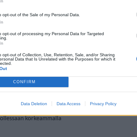
In
o opt-out of the Sale of my Personal Data.
.-20. huhtikuuta
In
to opt-out of processing my Personal Data for Targeted
ing.
rottua pimeällä taivaalla paljain
In
kisten tietojen pohjalta
o opt-out of Collection, Use, Retention, Sale, and/or Sharing
ersonal Data that Is Unrelated with the Purposes for which it
tudiin 3,5, noin neljä kertaa
lected.
Out
CONFIRM
ointiin on 10.-20. huhtikuuta
Data Deletion
Data Access
Privacy Policy
tojakson alussa komeetta voi
 ollessaan korkeammalla