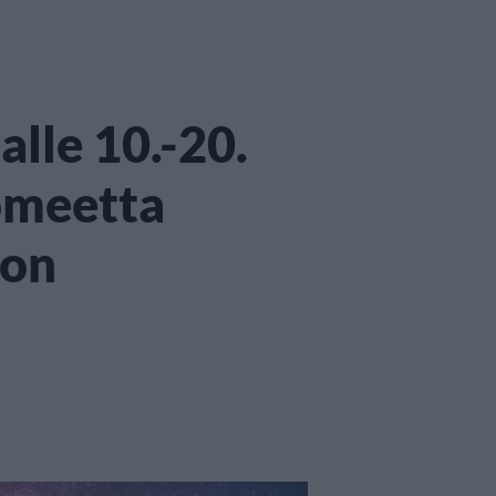
alle 10.-20.
omeetta
lon