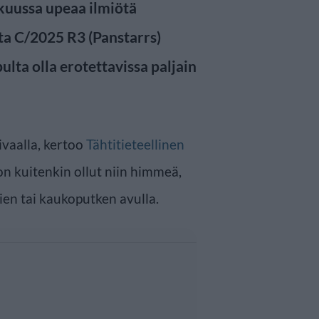
kuussa upeaa ilmiötä
a C/2025 R3 (Panstarrs)
pulta olla erotettavissa paljain
vaalla, kertoo
Tähtitieteellinen
on kuitenkin ollut niin himmeä,
rien tai kaukoputken avulla.