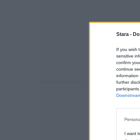
Stara -
Do
If you wish 
sensitive in
confirm you
continue se
information 
further disc
participants
Downstream 
Persona
I want t