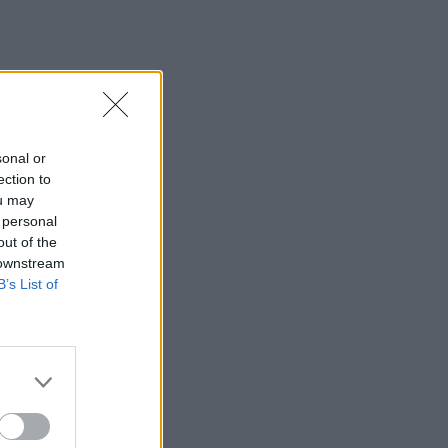
sonal or
ection to
ou may
 personal
out of the
 downstream
B’s List of