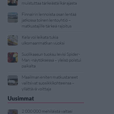
muistuttaa tärkeästä ikärajasta
Finnairin lennoista osan lentää
jatkossa toinen lentoyhtiö –
matkustajille tärkeä rajoitus
Kela voi leikata tukia
ulkomaanmatkan vuoksi
Suolikaasun tuoksu levisi Spider-
Man -näytöksessä – yleisö poistui
paikalta
Maailman eniten matkustaneet
valitsivat suosikkikohteensa –
yllättävä voittaja
Uusimmat
2 000 000 mehiläistä valtasi