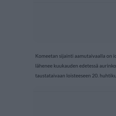
Komeetan sijainti aamutaivaalla on id
lähenee kuukauden edetessä aurinko
taustataivaan loisteeseen 20. huhtiku