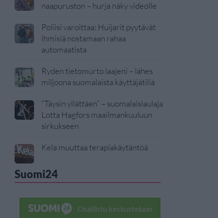
naapuruston – hurja näky videolle
Poliisi varoittaa: Huijarit pyytävät
ihmisiä nostamaan rahaa
automaatista
Ryden tietomurto laajeni – lähes
miljoona suomalaista käyttäjätiliä
”Täysin yllättäen” – suomalaislaulaja
Lotta Hagfors maailmankuuluun
sirkukseen
Kela muuttaa terapiakäytäntöä
Suomi24