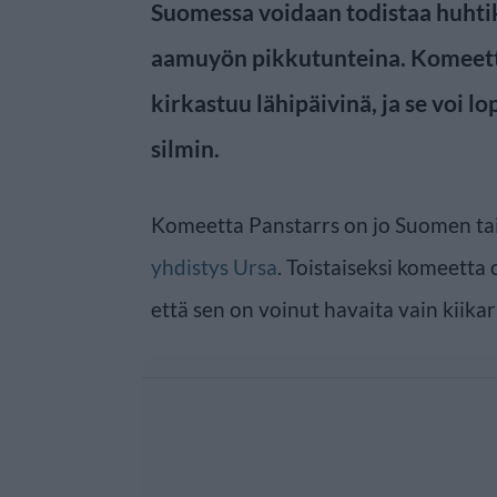
Suomessa voidaan todistaa huhti
aamuyön pikkutunteina. Komeett
kirkastuu lähipäivinä, ja se voi lo
silmin.
Komeetta Panstarrs on jo Suomen tai
yhdistys Ursa
. Toistaiseksi komeetta 
että sen on voinut havaita vain kiika