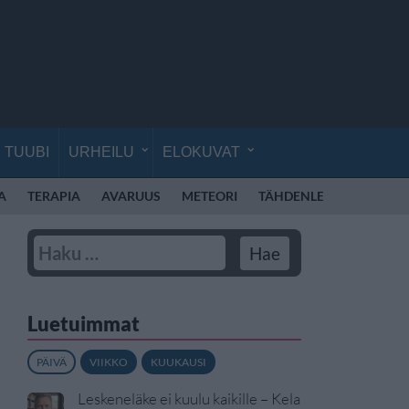
TUUBI
URHEILU
ELOKUVAT
A
TERAPIA
AVARUUS
METEORI
TÄHDENLENTO
HON
Luetuimmat
PÄIVÄ
VIIKKO
KUUKAUSI
Leskeneläke ei kuulu kaikille – Kela