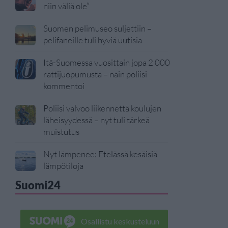
niin väliä ole”
Suomen pelimuseo suljettiin –
pelifaneille tuli hyviä uutisia
Itä-Suomessa vuosittain jopa 2 000
rattijuopumusta – näin poliisi
kommentoi
Poliisi valvoo liikennettä koulujen
läheisyydessä – nyt tuli tärkeä
muistutus
Nyt lämpenee: Etelässä kesäisiä
lämpötiloja
Suomi24