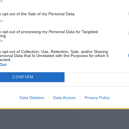
In
kolmas tuotantokausi on jäämässä
o opt-out of the Sale of my Personal Data.
In
to opt-out of processing my Personal Data for Targeted
ing.
ei suunnitelmissa ole tehdä
In
too kirjoitavansa jokaisen
o opt-out of Collection, Use, Retention, Sale, and/or Sharing
ersonal Data that Is Unrelated with the Purposes for which it
lected.
 kyseessä olisi viimeinen kausi.
Out
CONFIRM
Data Deletion
Data Access
Privacy Policy