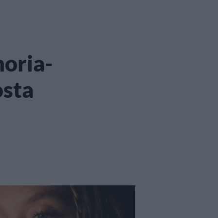
horia-
osta