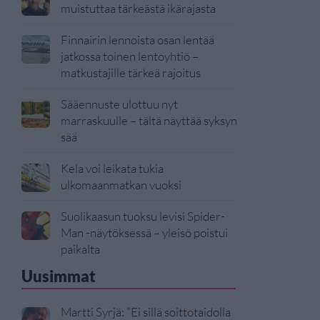
muistuttaa tärkeästä ikärajasta
Finnairin lennoista osan lentää
jatkossa toinen lentoyhtiö –
matkustajille tärkeä rajoitus
Sääennuste ulottuu nyt
marraskuulle – tältä näyttää syksyn
sää
Kela voi leikata tukia
ulkomaanmatkan vuoksi
Suolikaasun tuoksu levisi Spider-
Man -näytöksessä – yleisö poistui
paikalta
Uusimmat
Martti Syrjä: ”Ei sillä soittotaidolla