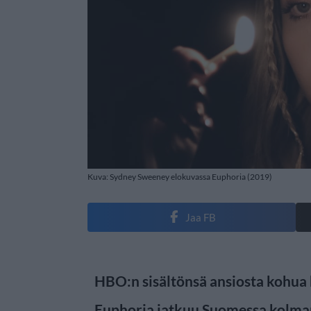
Kuva: Sydney Sweeney elokuvassa Euphoria (2019)
Jaa FB
HBO:n sisältönsä ansiosta kohua h
Euphoria jatkuu Suomessa kolm