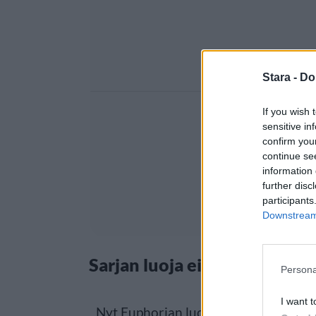
Stara -
Do
If you wish 
sensitive in
confirm you
continue se
information 
further disc
participants
Downstream 
Sarjan luoja ei lupaa jatkoa
Persona
I want t
Nyt Euphorian luoja Sam Levinson va