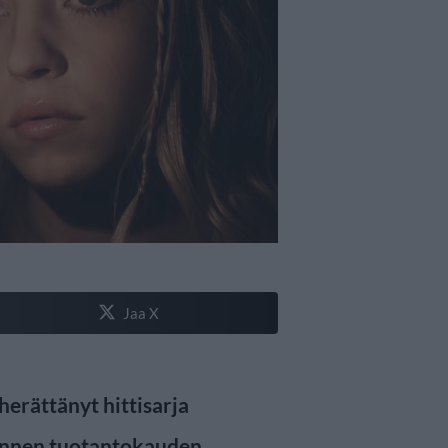
Jaa X
erättänyt hittisarja
annen tuotantokauden