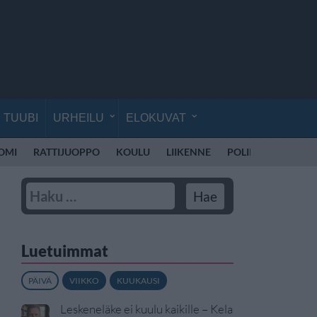
TUUBI
URHEILU
ELOKUVAT
UOMI
RATTIJUOPPO
KOULU
LIIKENNE
POLIISI SUOMI
Luetuimmat
PÄIVÄ
VIIKKO
KUUKAUSI
Leskeneläke ei kuulu kaikille – Kela