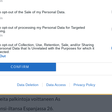
In
ähtien kanssa
o opt-out of the Sale of my Personal Data.
In
 Esteban Martínezista, joka
to opt-out of processing my Personal Data for Targeted
ing.
a etääntyneelle
In
inen elokuvaprojekti tuo isän ja
o opt-out of Collection, Use, Retention, Sale, and/or Sharing
ersonal Data that Is Unrelated with the Purposes for which it
lected.
ta se avaa samalla vanhoja
Out
CONFIRM
Skyfall ja Menetetty maa -tähti
Data Deletion
Data Access
Privacy Policy
hjaaja Rodrigo Sorogoyen on
ita palkintoja voittaneen As
ensi-iltansa Espanjassa 26.