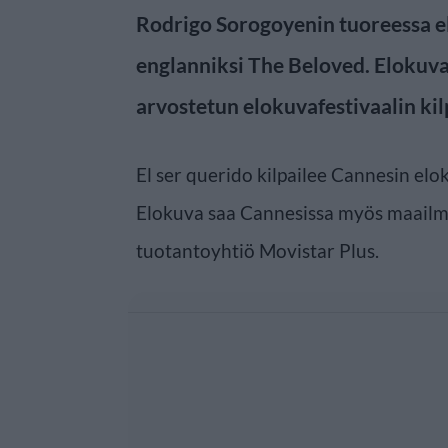
Rodrigo Sorogoyenin tuoreessa el
englanniksi The Beloved. Elokuv
arvostetun elokuvafestivaalin kil
El ser querido kilpailee Cannesin elo
Elokuva saa Cannesissa myös maailma
tuotantoyhtiö Movistar Plus.