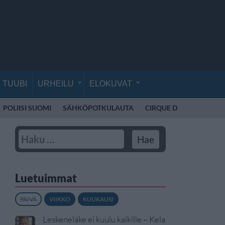
TUUBI
URHEILU
ELOKUVAT
POLIISI SUOMI
SÄHKÖPOTKULAUTA
CIRQUE DU SOLEIL
K
Luetuimmat
PÄIVÄ
VIIKKO
KUUKAUSI
Leskeneläke ei kuulu kaikille – Kela