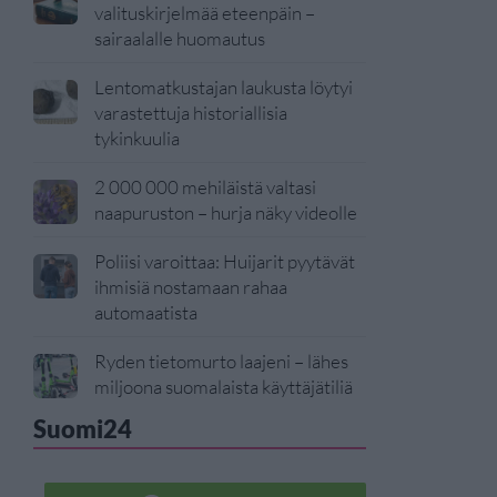
valituskirjelmää eteenpäin –
sairaalalle huomautus
Lentomatkustajan laukusta löytyi
varastettuja historiallisia
tykinkuulia
2 000 000 mehiläistä valtasi
naapuruston – hurja näky videolle
Poliisi varoittaa: Huijarit pyytävät
ihmisiä nostamaan rahaa
automaatista
Ryden tietomurto laajeni – lähes
miljoona suomalaista käyttäjätiliä
Suomi24