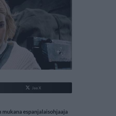
Jaa X
n mukana espanjalaisohjaaja