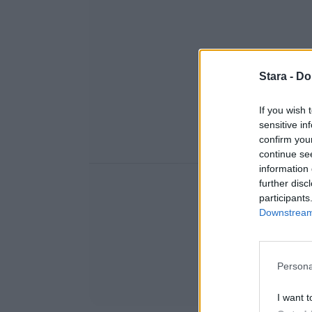
Stara -
Do
If you wish 
sensitive in
confirm you
continue se
information 
further disc
participants
Downstream 
Persona
I want t