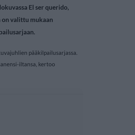
okuvassa El ser querido,
a on valittu mukaan
pailusarjaan.
kuvajuhlien pääkilpailusarjassa.
nensi-iltansa, kertoo