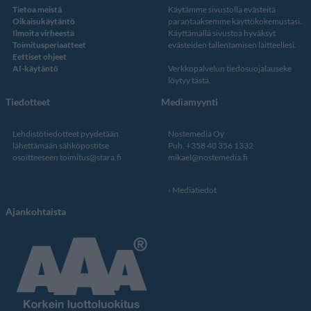
Tietoa meistä
Käytämme sivustolla evästeitä
Oikaisukäytäntö
parantaaksemme käyttökokemustasi.
Ilmoita virheestä
Käyttämällä sivustoa hyväksyt
Toimitusperiaatteet
evästeiden tallentamisen laitteellesi.
Eettiset ohjeet
AI-käytäntö
Verkkopalvelun
tiedosuojalauseke
löytyy tästä
.
Tiedotteet
Mediamyynti
Lehdistötiedotteet pyydetään
Nostemedia Oy
lähettämään sähköpostitse
Puh. +358 40 356 1332
osoitteeseen
toimitus@stara.fi
mikael@nostemedia.fi
Mediatiedot
Ajankohtaista