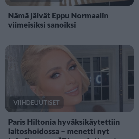
Nämä jäivät Eppu Normaalin
viimeisiksi sanoiksi
VIIHDEUUTISET
Paris Hiltonia hyväksikäytettiin
laitoshoidossa – menetti nyt