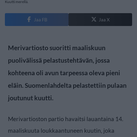
Kuutti merellä.
Jaa FB
Jaa X
Merivartiosto suoritti maaliskuun
puolivälissä pelastustehtävän, jossa
kohteena oli avun tarpeessa oleva pieni
eläin. Suomenlahdelta pelastettiin pulaan
joutunut kuutti.
Merivartioston partio havaitsi lauantaina 14.
maaliskuuta loukkaantuneen kuutin, joka