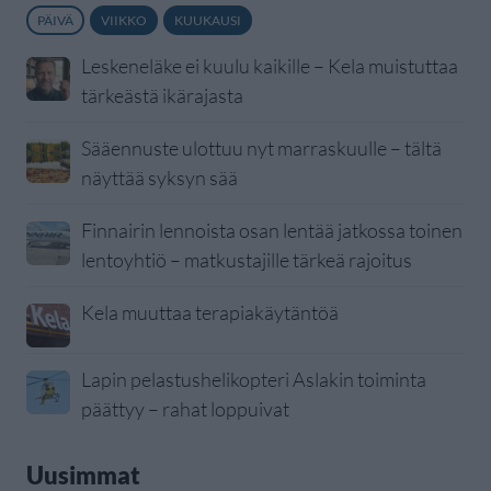
PÄIVÄ
VIIKKO
KUUKAUSI
Leskeneläke ei kuulu kaikille – Kela muistuttaa
tärkeästä ikärajasta
Sääennuste ulottuu nyt marraskuulle – tältä
näyttää syksyn sää
Finnairin lennoista osan lentää jatkossa toinen
lentoyhtiö – matkustajille tärkeä rajoitus
Kela muuttaa terapiakäytäntöä
Lapin pelastushelikopteri Aslakin toiminta
päättyy – rahat loppuivat
Uusimmat