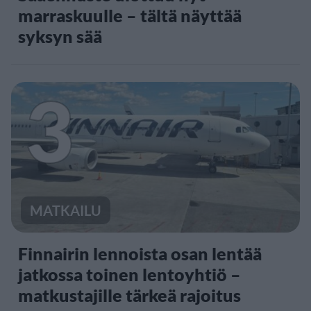
marraskuulle – tältä näyttää
syksyn sää
3
MATKAILU
Finnairin lennoista osan lentää
jatkossa toinen lentoyhtiö –
matkustajille tärkeä rajoitus