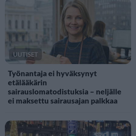
UUTISET
Työnantaja ei hyväksynyt
etälääkärin
sairauslomatodistuksia – neljälle
ei maksettu sairausajan palkkaa