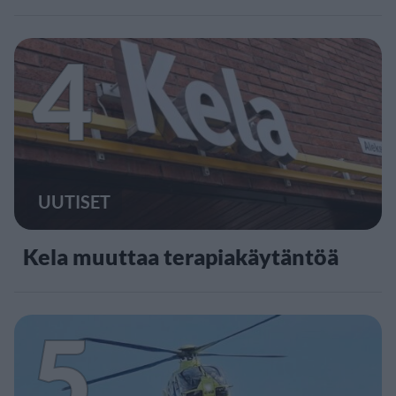
4
UUTISET
Kela muuttaa terapiakäytäntöä
5