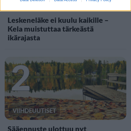
UUTISET
Leskeneläke ei kuulu kaikille –
Kela muistuttaa tärkeästä
ikärajasta
2
VIIHDEUUTISET
Sääennuste ulottuu nyt