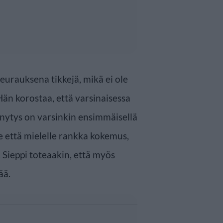
urauksena tikkejä, mikä ei ole
Hän korostaa, että varsinaisessa
nytys on varsinkin ensimmäisellä
e että mielelle rankka kokemus,
 Sieppi toteaakin, että myös
ää.