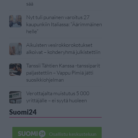
sää
Nyt tuli punainen varoitus 27
kaupunkiin Italiassa: ”Äärimmäinen
helle”
Aikuisten vesirokkorokotukset
alkoivat – kohderyhmä julkistettiin
Tanssii Tähtien Kanssa -tanssiparit
paljastettiin – Vappu Pimiä jätti
suosikkiohjelman
Verottajalta muistutus 5 000
yrittäjälle – ei syytä huoleen
Suomi24