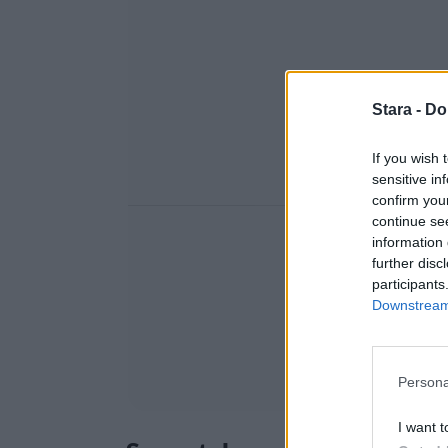
Stara -
Do
If you wish 
sensitive in
confirm you
continue se
information 
further disc
participants
Downstream 
Persona
I want t