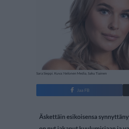
Sara Sieppi. Kuva: Nelonen Media, Saku Tiainen
Jaa FB
Äskettäin esikoisensa synnyttäny
on nyt jakanut kuulumisiaan ja 