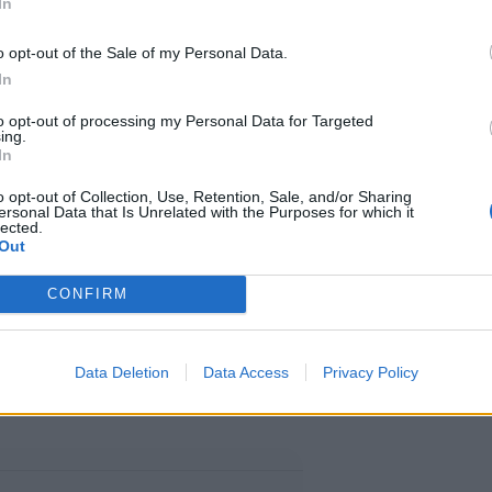
hyvin
In
o opt-out of the Sale of my Personal Data.
isiani ja ottaneeni synnytyksessä
In
evan mitenkään poikkeuksellista.
to opt-out of processing my Personal Data for Targeted
ing.
In
eydenottoja medioilta ja
o opt-out of Collection, Use, Retention, Sale, and/or Sharing
“synnytyksellä ikävä seuraus”, Sara
ersonal Data that Is Unrelated with the Purposes for which it
lected.
Out
CONFIRM
ntaa väärän kuvan, kuin synnytys
Ja sitä en missään nimessä halua
Data Deletion
Data Access
Privacy Policy
tyspelkoa, hän jatkoi.