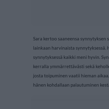
Sara kertoo saaneensa synnytyksen se
lainkaan harvinaista synnytyksessä. 
synnytyksessä kaikki meni hyvin. Syn
kerralla ymmärrettävästi sekä keholl
josta toipuminen vaatii hieman aikaa.
hänen kohdallaan palautuminen kest