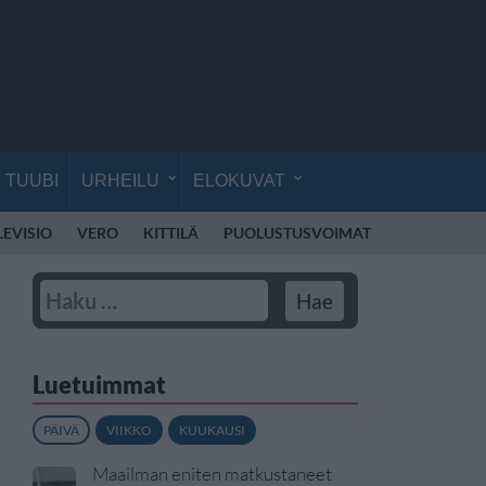
TUUBI
URHEILU
ELOKUVAT
LEVISIO
VERO
KITTILÄ
PUOLUSTUSVOIMAT
RÄJÄHDYS
Luetuimmat
PÄIVÄ
VIIKKO
KUUKAUSI
Maailman eniten matkustaneet