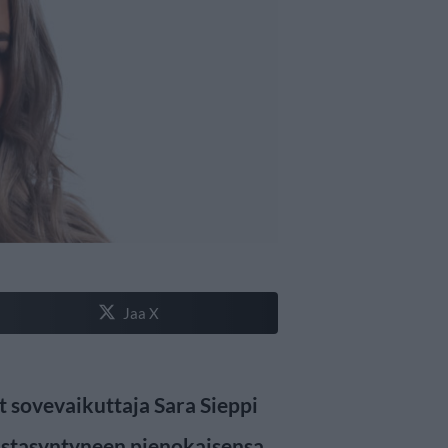
Jaa X
t sovevaikuttaja Sara Sieppi
vastasyntyneen pienokaisensa