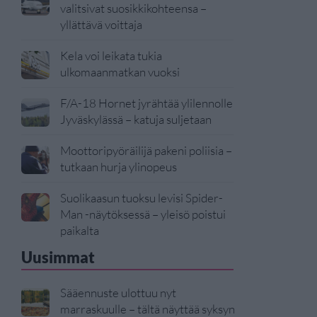
valitsivat suosikkikohteensa –
yllättävä voittaja
Kela voi leikata tukia
ulkomaanmatkan vuoksi
F/A-18 Hornet jyrähtää ylilennolle
Jyväskylässä – katuja suljetaan
Moottoripyöräilijä pakeni poliisia –
tutkaan hurja ylinopeus
Suolikaasun tuoksu levisi Spider-
Man -näytöksessä – yleisö poistui
paikalta
Uusimmat
Sääennuste ulottuu nyt
marraskuulle – tältä näyttää syksyn