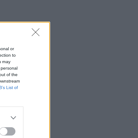
sonal or
ection to
ou may
 personal
out of the
 downstream
B’s List of