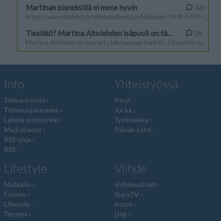
Info
Yhteistyössä
Tietoa meistä
Kesä!
Tietosuojalauseke
Jocka
Lähetä uutisvinkki
Tyyliniekka
Mediatiedot
Päivän Lehti
RSS-ohje
RSS
Lifestyle
Viihde
Matkailu
Viihdeuutiset
Fitness
StaraTV
Lifestyle
Autot
Terveys
Digi