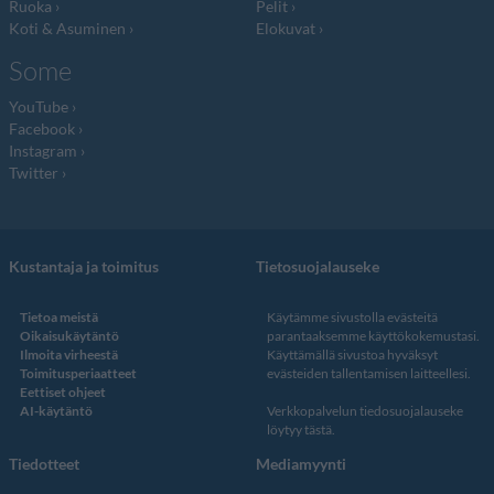
Ruoka
Pelit
Koti & Asuminen
Elokuvat
Some
YouTube
Facebook
Instagram
Twitter
Kustantaja ja toimitus
Tietosuojalauseke
Tietoa meistä
Käytämme sivustolla evästeitä
Oikaisukäytäntö
parantaaksemme käyttökokemustasi.
Ilmoita virheestä
Käyttämällä sivustoa hyväksyt
Toimitusperiaatteet
evästeiden tallentamisen laitteellesi.
Eettiset ohjeet
AI-käytäntö
Verkkopalvelun
tiedosuojalauseke
löytyy tästä
.
Tiedotteet
Mediamyynti