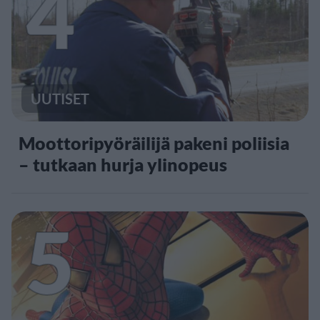
4
UUTISET
Moottoripyöräilijä pakeni poliisia
– tutkaan hurja ylinopeus
5