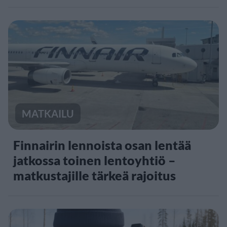
MATKAILU
Finnairin lennoista osan lentää
jatkossa toinen lentoyhtiö –
matkustajille tärkeä rajoitus