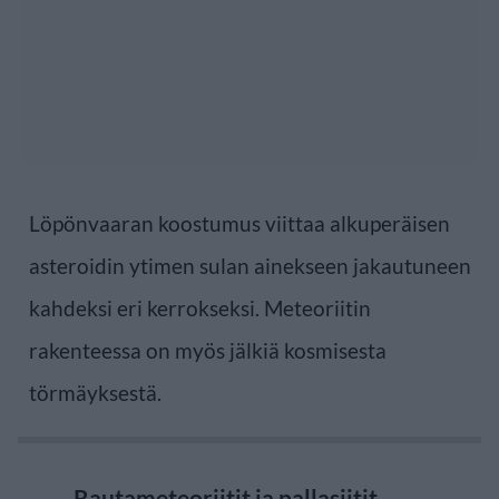
Löpönvaaran koostumus viittaa alkuperäisen
asteroidin ytimen sulan ainekseen jakautuneen
kahdeksi eri kerrokseksi. Meteoriitin
rakenteessa on myös jälkiä kosmisesta
törmäyksestä.
Rautameteoriitit ja pallasiitit