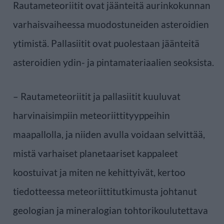
Rautameteoriitit ovat jäänteitä aurinkokunnan
varhaisvaiheessa muodostuneiden asteroidien
ytimistä. Pallasiitit ovat puolestaan jäänteitä
asteroidien ydin- ja pintamateriaalien seoksista.
– Rautameteoriitit ja pallasiitit kuuluvat
harvinaisimpiin meteoriittityyppeihin
maapallolla, ja niiden avulla voidaan selvittää,
mistä varhaiset planetaariset kappaleet
koostuivat ja miten ne kehittyivät, kertoo
tiedotteessa meteoriittitutkimusta johtanut
geologian ja mineralogian tohtorikoulutettava