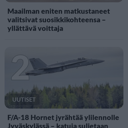
Maailman eniten matkustaneet
valitsivat suosikkikohteensa –
yllättävä voittaja
2
UUTISET
F/A-18 Hornet jyrähtää ylilennolle
Jyväskylässä – katuja suljetaan