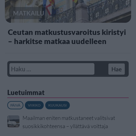
MATKAILU
Ceutan matkustusvaroitus kiristyi
– harkitse matkaa uudelleen
Luetuimmat
PÄIVÄ
VIIKKO
KUUKAUSI
Maailman eniten matkustaneet valitsivat
suosikkikohteensa – yllättävä voittaja