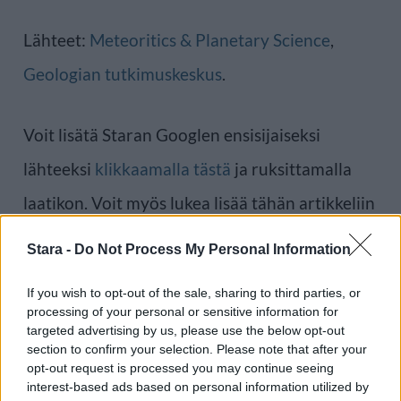
Lähteet:
Meteoritics & Planetary Science
,
Geologian tutkimuskeskus
.
Voit lisätä Staran Googlen ensisijaiseksi
lähteeksi
klikkaamalla tästä
ja ruksittamalla
laatikon. Voit myös lukea lisää tähän artikkeliin
liittyvistä teemoista ja aiheista, kuten
Stara -
Do Not Process My Personal Information
meteoriitti
tai laajemmin samasta aihealueesta
If you wish to opt-out of the sale, sharing to third parties, or
Uutiset
-osioistamme.
processing of your personal or sensitive information for
targeted advertising by us, please use the below opt-out
section to confirm your selection. Please note that after your
Ilmoita virheestä
·
Tietoa meistä
·
Toimitusperiaatteet
opt-out request is processed you may continue seeing
interest-based ads based on personal information utilized by