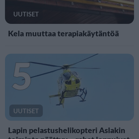
UUTISET
Kela muuttaa terapiakäytäntöä
5
UUTISET
Lapin pelastushelikopteri Aslakin