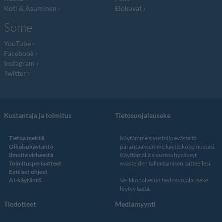
Koti & Asuminen
Elokuvat
Some
YouTube
Facebook
Instagram
Twitter
Kustantaja ja toimitus
Tietosuojalauseke
Tietoa meistä
Käytämme sivustolla evästeitä
Oikaisukäytäntö
parantaaksemme käyttökokemustasi.
Ilmoita virheestä
Käyttämällä sivustoa hyväksyt
Toimitusperiaatteet
evästeiden tallentamisen laitteellesi.
Eettiset ohjeet
AI-käytäntö
Verkkopalvelun
tiedosuojalauseke
löytyy tästä
.
Tiedotteet
Mediamyynti