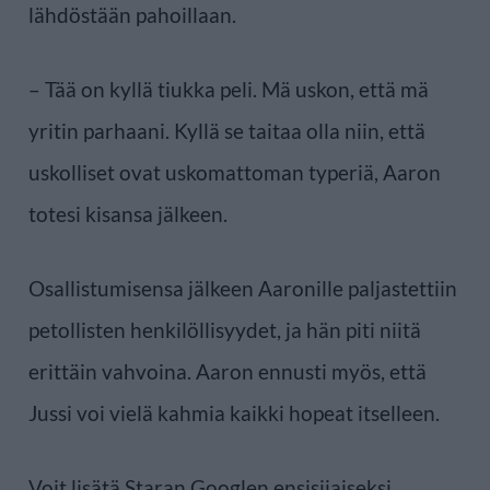
lähdöstään pahoillaan.
– Tää on kyllä tiukka peli. Mä uskon, että mä
yritin parhaani. Kyllä se taitaa olla niin, että
uskolliset ovat uskomattoman typeriä, Aaron
totesi kisansa jälkeen.
Osallistumisensa jälkeen Aaronille paljastettiin
petollisten henkilöllisyydet, ja hän piti niitä
erittäin vahvoina. Aaron ennusti myös, että
Jussi voi vielä kahmia kaikki hopeat itselleen.
Voit lisätä Staran Googlen ensisijaiseksi