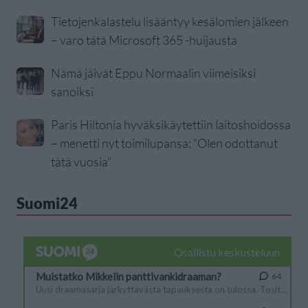
Tietojenkalastelu lisääntyy kesälomien jälkeen
– varo tätä Microsoft 365 -huijausta
Nämä jäivät Eppu Normaalin viimeisiksi
sanoiksi
Paris Hiltonia hyväksikäytettiin laitoshoidossa
– menetti nyt toimilupansa: ”Olen odottanut
tätä vuosia”
Suomi24