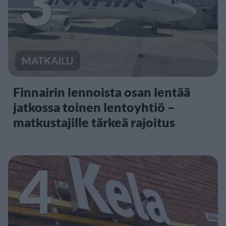
3
MATKAILU
Finnairin lennoista osan lentää
jatkossa toinen lentoyhtiö –
matkustajille tärkeä rajoitus
4