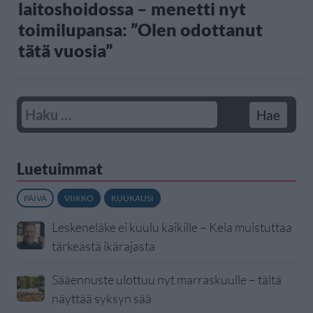
laitoshoidossa – menetti nyt
toimilupansa: ”Olen odottanut
tätä vuosia”
Luetuimmat
PÄIVÄ
VIIKKO
KUUKAUSI
Leskeneläke ei kuulu kaikille – Kela muistuttaa
tärkeästä ikärajasta
Sääennuste ulottuu nyt marraskuulle – tältä
näyttää syksyn sää