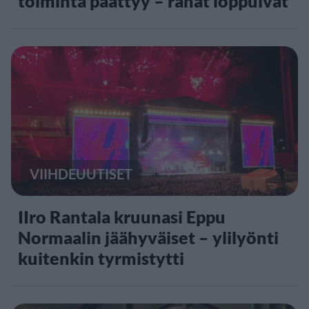
toiminta päättyy – rahat loppuivat
VIIHDEUUTISET
IIro Rantala kruunasi Eppu
Normaalin jäähyväiset – ylilyönti
kuitenkin tyrmistytti