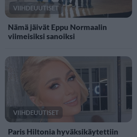
VIIHDEUUTISET
Nämä jäivät Eppu Normaalin
viimeisiksi sanoiksi
VIIHDEUUTISET
Paris Hiltonia hyväksikäytettiin