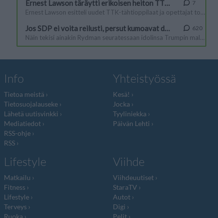
Info
Yhteistyössä
Tietoa meistä
Kesä!
Tietosuojalauseke
Jocka
Lähetä uutisvinkki
Tyyliniekka
Mediatiedot
Päivän Lehti
RSS-ohje
RSS
Lifestyle
Viihde
Matkailu
Viihdeuutiset
Fitness
StaraTV
Lifestyle
Autot
Terveys
Digi
Ruoka
Pelit