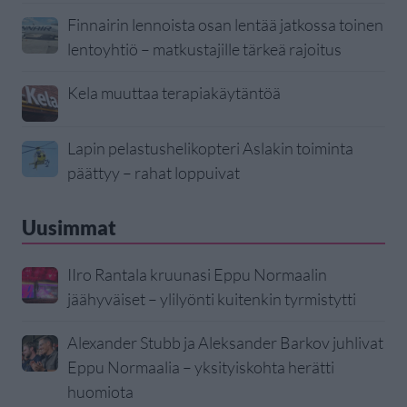
Finnairin lennoista osan lentää jatkossa toinen
lentoyhtiö – matkustajille tärkeä rajoitus
Kela muuttaa terapiakäytäntöä
Lapin pelastushelikopteri Aslakin toiminta
päättyy – rahat loppuivat
Uusimmat
IIro Rantala kruunasi Eppu Normaalin
jäähyväiset – ylilyönti kuitenkin tyrmistytti
Alexander Stubb ja Aleksander Barkov juhlivat
Eppu Normaalia – yksityiskohta herätti
huomiota