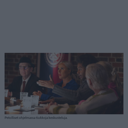
Petolliset ohjelmassa tiukkoja keskusteluja.