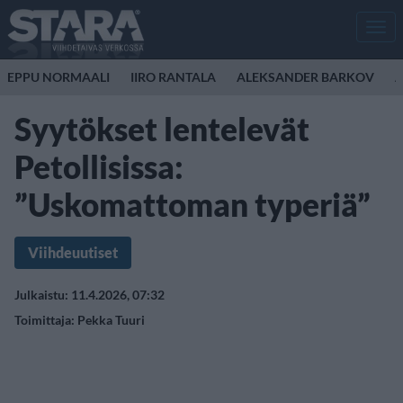
Men
EPPU NORMAALI
IIRO RANTALA
ALEKSANDER BARKOV
A
Syytökset lentelevät
Petollisissa:
”Uskomattoman typeriä”
Viihdeuutiset
Julkaistu: 11.4.2026, 07:32
Toimittaja:
Pekka Tuuri