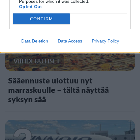
Purposes for which it was collected.
2
Opted Out
CONFIRM
Data Deletion
Data Access
Privacy Policy
VIIHDEUUTISET
Sääennuste ulottuu nyt
marraskuulle – tältä näyttää
syksyn sää