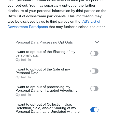
us or personal information disclosed to third parties prior to
your opt-out. You may separately opt-out of the further
disclosure of your personal information by third parties on the
Staran luetuimmat
IAB’s list of downstream participants. This information may
also be disclosed by us to third parties on the
IAB’s List of
1
Downstream Participants
that may further disclose it to other
third parties.
Personal Data Processing Opt Outs
I want to opt-out of the Sharing of my
personal data.
Opted In
UUTISET
I want to opt-out of the Sale of my
Personal Data.
Opted In
Leskeneläke ei kuulu kaikille –
I want to opt-out of processing my
Personal Data for Targeted Advertising.
Kela muistuttaa tärkeästä
Opted In
ikärajasta
I want to opt-out of Collection, Use,
Retention, Sale, and/or Sharing of my
Personal Data that Is Unrelated with the