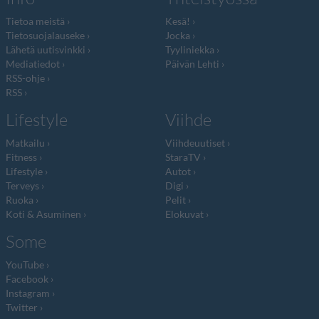
Tietoa meistä
Kesä!
Tietosuojalauseke
Jocka
Lähetä uutisvinkki
Tyyliniekka
Mediatiedot
Päivän Lehti
RSS-ohje
RSS
Lifestyle
Viihde
Matkailu
Viihdeuutiset
Fitness
StaraTV
Lifestyle
Autot
Terveys
Digi
Ruoka
Pelit
Koti & Asuminen
Elokuvat
Some
YouTube
Facebook
Instagram
Twitter