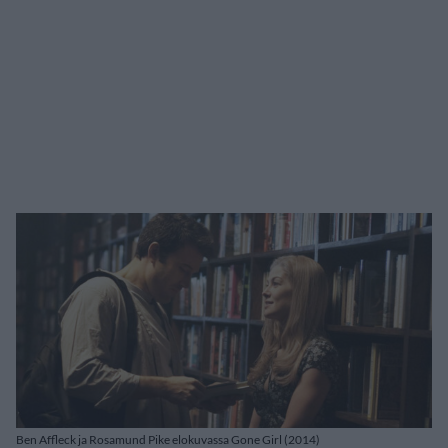
Ben Affleck ja Rosamund Pike elokuvassa Gone Girl (2014)