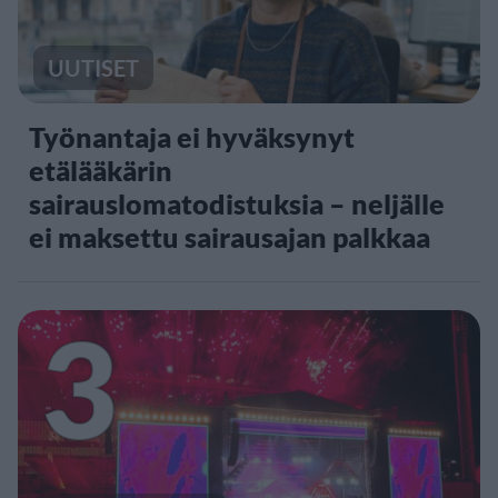
UUTISET
Työnantaja ei hyväksynyt
etälääkärin
sairauslomatodistuksia – neljälle
ei maksettu sairausajan palkkaa
3