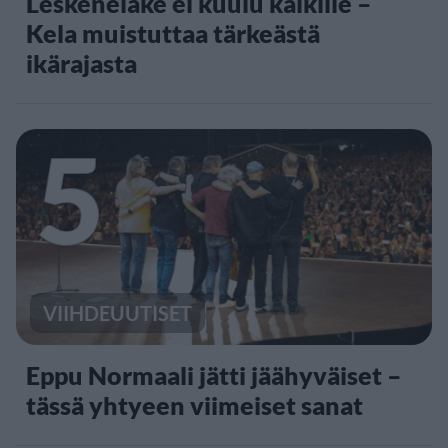
Leskeneläke ei kuulu kaikille –
Kela muistuttaa tärkeästä
ikärajasta
5
VIIHDEUUTISET
Eppu Normaali jätti jäähyväiset –
tässä yhtyeen viimeiset sanat