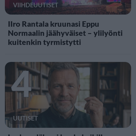
VIIHDEUUTISET
IIro Rantala kruunasi Eppu
Normaalin jäähyväiset – ylilyönti
kuitenkin tyrmistytti
4
UUTISET