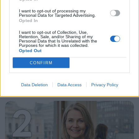
1
I want to opt-out of processing my
Personal Data for Targeted Advertising.
Opted In
I want to opt-out of Collection, Use,
Retention, Sale, and/or Sharing of my
Personal Data that Is Unrelated with the
VIIHDEUUTISET
Purposes for which it was collected.
Opted Out
Alexander Stubb ja Aleksander
CONFIRM
Barkov juhlivat Eppu Normaalia –
yksityiskohta herätti huomiota
Data Deletion
Data Access
Privacy Policy
2