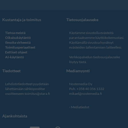
Kustantaja ja toimitus
Tietosuojalauseke
Tietoa meistä
Käytämme sivustolla evästeitä
Oikaisukäytäntö
parantaaksemme käyttökokemustasi.
Ilmoita virheestä
Käyttämällä sivustoa hyväksyt
Toimitusperiaatteet
evästeiden tallentamisen laitteellesi.
Eettiset ohjeet
AI-käytäntö
Verkkopalvelun
tiedosuojalauseke
löytyy tästä
.
Tiedotteet
Mediamyynti
Lehdistötiedotteet pyydetään
Nostemedia Oy
lähettämään sähköpostitse
Puh. +358 40 356 1332
osoitteeseen
toimitus@stara.fi
mikael@nostemedia.fi
Mediatiedot
Ajankohtaista