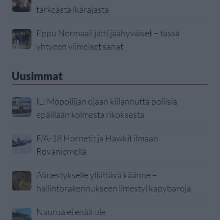
tärkeästä ikärajasta
Eppu Normaali jätti jäähyväiset – tässä
yhtyeen viimeiset sanat
Uusimmat
IL: Mopoilijan ojaan kiilannutta poliisia
epäillään kolmesta rikoksesta
F/A-18 Hornetit ja Hawkit ilmaan
Rovaniemellä
Äänestykselle yllättävä käänne –
hallintorakennukseen ilmestyi kapybaroja
Naurua ei enää ole