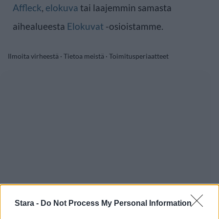
Affleck
,
elokuva
tai laajemmin samasta
aihealueesta
Elokuvat
-osioistamme.
Ilmoita virheestä
·
Tietoa meistä
·
Toimitusperiaatteet
Stara -
Do Not Process My Personal Information