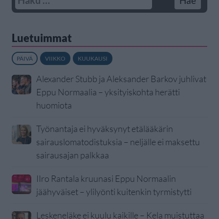
Luetuimmat
PÄIVÄ
VIIKKO
KUUKAUSI
Alexander Stubb ja Aleksander Barkov juhlivat
Eppu Normaalia – yksityiskohta herätti
huomiota
Työnantaja ei hyväksynyt etälääkärin
sairauslomatodistuksia – neljälle ei maksettu
sairausajan palkkaa
IIro Rantala kruunasi Eppu Normaalin
jäähyväiset – ylilyönti kuitenkin tyrmistytti
Leskeneläke ei kuulu kaikille – Kela muistuttaa