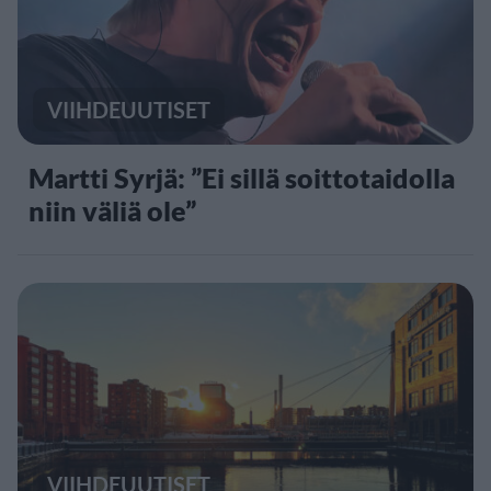
VIIHDEUUTISET
Martti Syrjä: ”Ei sillä soittotaidolla
niin väliä ole”
VIIHDEUUTISET