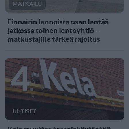
MATKAILU
Finnairin lennoista osan lentää
jatkossa toinen lentoyhtiö –
matkustajille tärkeä rajoitus
4
UUTISET
Kela muuttaa terapiakäytäntöä