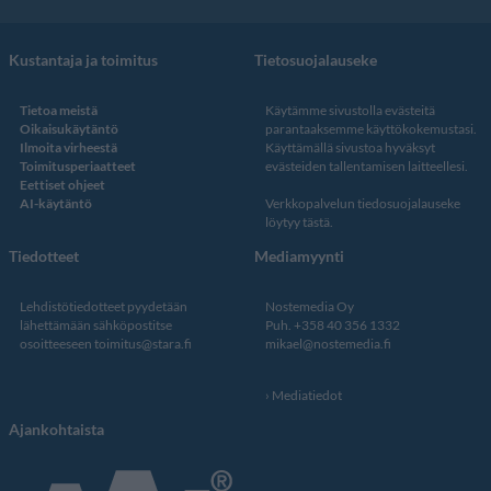
Kustantaja ja toimitus
Tietosuojalauseke
Tietoa meistä
Käytämme sivustolla evästeitä
Oikaisukäytäntö
parantaaksemme käyttökokemustasi.
Ilmoita virheestä
Käyttämällä sivustoa hyväksyt
Toimitusperiaatteet
evästeiden tallentamisen laitteellesi.
Eettiset ohjeet
AI-käytäntö
Verkkopalvelun
tiedosuojalauseke
löytyy tästä
.
Tiedotteet
Mediamyynti
Lehdistötiedotteet pyydetään
Nostemedia Oy
lähettämään sähköpostitse
Puh. +358 40 356 1332
osoitteeseen
toimitus@stara.fi
mikael@nostemedia.fi
Mediatiedot
Ajankohtaista