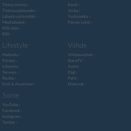
Tietoa meistä
Kesä!
Tietosuojalauseke
Jocka
Lähetä uutisvinkki
Tyyliniekka
Mediatiedot
Päivän Lehti
RSS-ohje
RSS
Lifestyle
Viihde
Matkailu
Viihdeuutiset
Fitness
StaraTV
Lifestyle
Autot
Terveys
Digi
Ruoka
Pelit
Koti & Asuminen
Elokuvat
Some
YouTube
Facebook
Instagram
Twitter