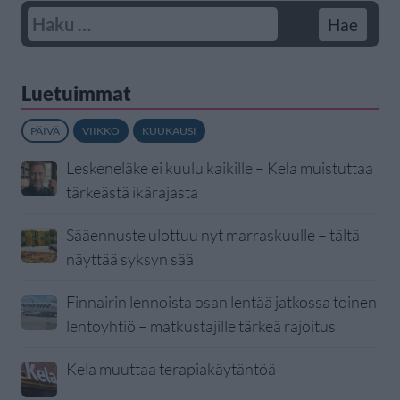
Luetuimmat
PÄIVÄ
VIIKKO
KUUKAUSI
Leskeneläke ei kuulu kaikille – Kela muistuttaa
tärkeästä ikärajasta
Sääennuste ulottuu nyt marraskuulle – tältä
näyttää syksyn sää
Finnairin lennoista osan lentää jatkossa toinen
lentoyhtiö – matkustajille tärkeä rajoitus
Kela muuttaa terapiakäytäntöä