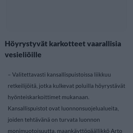
Höyrystyvät karkotteet vaarallisia
vesieliöille
– Valitettavasti kansallispuistoissa liikkuu
retkeilijöitä, jotka kulkevat poluilla höyrystävät
hyönteiskarkoittimet mukanaan.
Kansallispuistot ovat luonnonsuojelualueita,
joiden tehtävänä on turvata luonnon
monimuotoisuutta, maankäyttöpäällikkö Arto