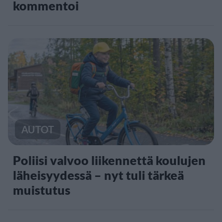
kommentoi
AUTOT
Poliisi valvoo liikennettä koulujen
läheisyydessä – nyt tuli tärkeä
muistutus