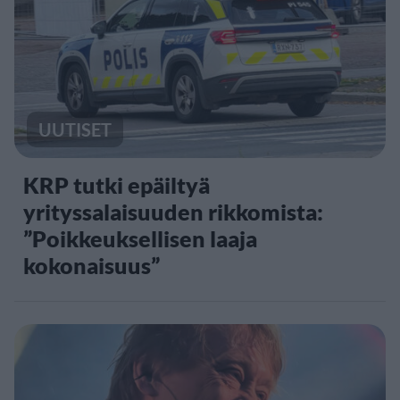
UUTISET
KRP tutki epäiltyä
yrityssalaisuuden rikkomista:
”Poikkeuksellisen laaja
kokonaisuus”