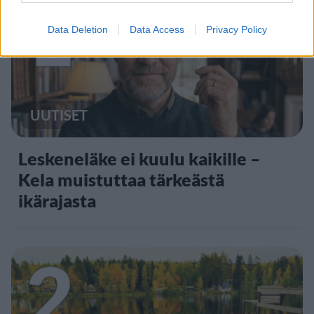
1
Data Deletion
Data Access
Privacy Policy
UUTISET
Leskeneläke ei kuulu kaikille –
Kela muistuttaa tärkeästä
ikärajasta
2