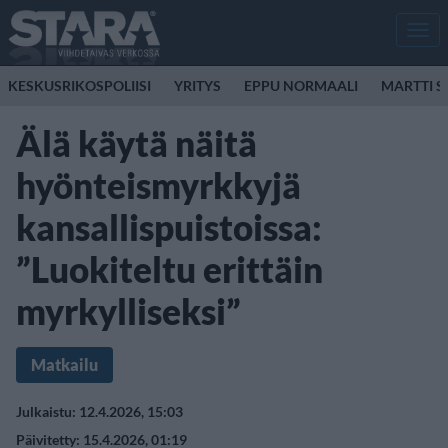
Men
KESKUSRIKOSPOLIISI
YRITYS
EPPU NORMAALI
MARTTI S
Älä käytä näitä
hyönteismyrkkyjä
kansallispuistoissa:
”Luokiteltu erittäin
myrkylliseksi”
Matkailu
Julkaistu: 12.4.2026, 15:03
Päivitetty: 15.4.2026, 01:19