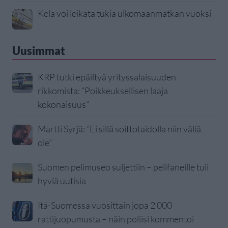
Kela voi leikata tukia ulkomaanmatkan vuoksi
Uusimmat
KRP tutki epäiltyä yrityssalaisuuden
rikkomista: ”Poikkeuksellisen laaja
kokonaisuus”
Martti Syrjä: ”Ei sillä soittotaidolla niin väliä
ole”
Suomen pelimuseo suljettiin – pelifaneille tuli
hyviä uutisia
Itä-Suomessa vuosittain jopa 2 000
rattijuopumusta – näin poliisi kommentoi