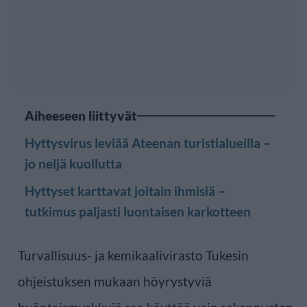
Aiheeseen liittyvät
Hyttysvirus leviää Ateenan turistialueilla –
jo neljä kuollutta
Hyttyset karttavat joitain ihmisiä –
tutkimus paljasti luontaisen karkotteen
Turvallisuus- ja kemikaalivirasto Tukesin
ohjeistuksen mukaan höyrystyviä