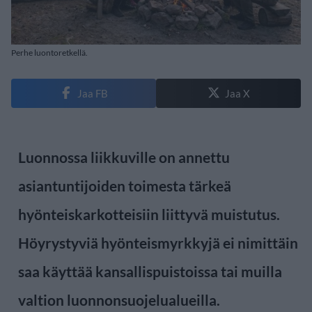
Perhe luontoretkellä.
Jaa FB
Jaa X
Luonnossa liikkuville on annettu
asiantuntijoiden toimesta tärkeä
hyönteiskarkotteisiin liittyvä muistutus.
Höyrystyviä hyönteismyrkkyjä ei nimittäin
saa käyttää kansallispuistoissa tai muilla
valtion luonnonsuojelualueilla.