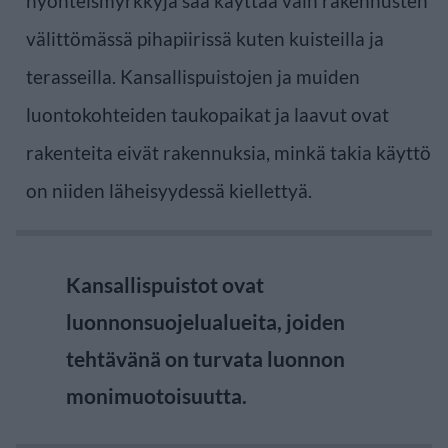
hyönteismyrkkyjä saa käyttää vain rakennusten
välittömässä pihapiirissä kuten kuisteilla ja
terasseilla. Kansallispuistojen ja muiden
luontokohteiden taukopaikat ja laavut ovat
rakenteita eivät rakennuksia, minkä takia käyttö
on niiden läheisyydessä kiellettyä.
Kansallispuistot ovat
luonnonsuojelualueita, joiden
tehtävänä on turvata luonnon
monimuotoisuutta.