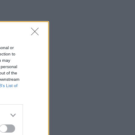
sonal or
ection to
ou may
 personal
out of the
 downstream
B’s List of