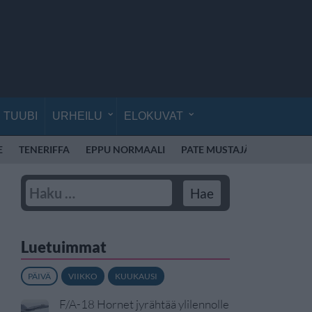
TUUBI
URHEILU
ELOKUVAT
E
TENERIFFA
EPPU NORMAALI
PATE MUSTAJÄRVI
TAMP
Luetuimmat
PÄIVÄ
VIIKKO
KUUKAUSI
F/A-18 Hornet jyrähtää ylilennolle