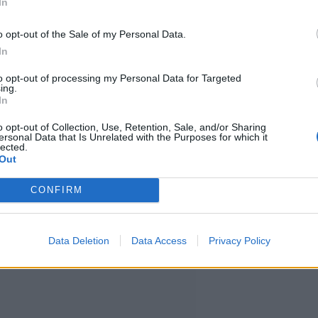
In
n esiintyisi tänään. Rehellisesti
o opt-out of the Sale of my Personal Data.
In
teille tänään sellaista esitystä,
to opt-out of processing my Personal Data for Targeted
antaina
People-lehden
mukaan.
ing.
In
o opt-out of Collection, Use, Retention, Sale, and/or Sharing
t suunnitelleet olevansa paikalla
ersonal Data that Is Unrelated with the Purposes for which it
lected.
en ja teille esiintyminen on
Out
stä, laulaja jatkoi.
CONFIRM
Data Deletion
Data Access
Privacy Policy