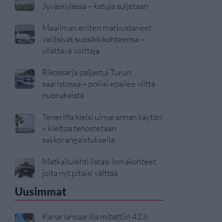
Jyväskylässä – katuja suljetaan
Maailman eniten matkustaneet
valitsivat suosikkikohteensa –
yllättävä voittaja
Rikossarja paljastui Turun
saaristossa – poliisi epäilee viittä
nuorukaista
Teneriffa kielsi uimarannan käytön
– kieltoa tehostetaan
sakkorangaistuksella
Matkailulehti listasi lomakohteet,
joita nyt pitäisi välttää
Uusimmat
Kanariansaarilla mitattiin 42,6