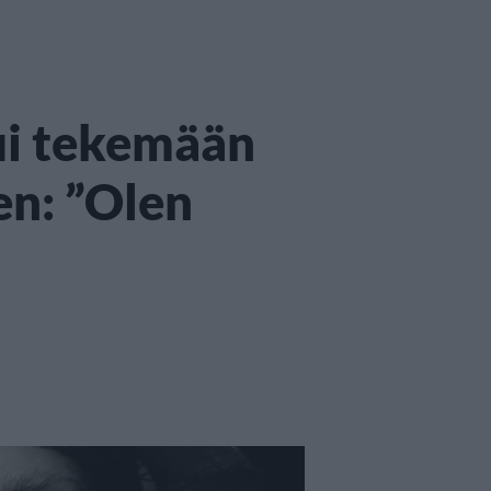
ui tekemään
en: ”Olen