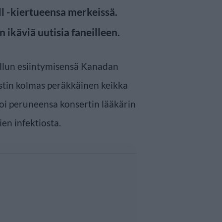
l -kiertueensa merkeissä.
 ikäviä uutisia faneilleen.
llun esiintymisensä Kanadan
tistin kolmas peräkkäinen keikka
oi peruneensa konsertin lääkärin
ien infektiosta.