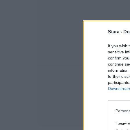
Stara -
Do
If you wish 
sensitive in
confirm you
continue se
information 
further disc
participants
Downstream 
Persona
I want t