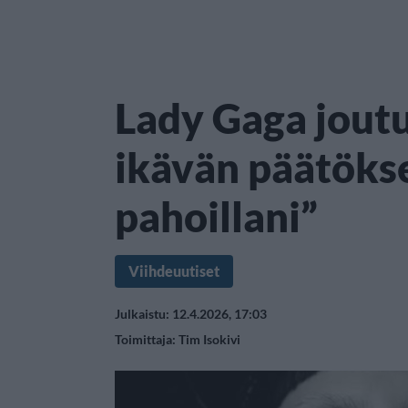
Lady Gaga jout
ikävän päätöks
pahoillani”
Viihdeuutiset
Julkaistu: 12.4.2026, 17:03
Toimittaja:
Tim Isokivi