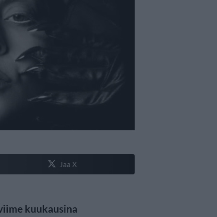
Jaa X
 viime kuukausina