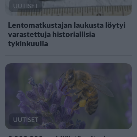
UUTISET
Lentomatkustajan laukusta löytyi
varastettuja historiallisia
tykinkuulia
UUTISET