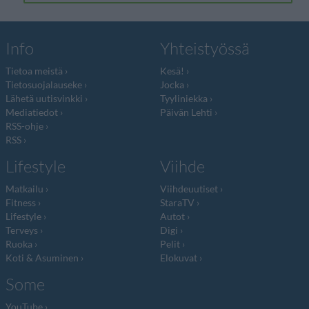
Info
Yhteistyössä
Tietoa meistä
Kesä!
Tietosuojalauseke
Jocka
Lähetä uutisvinkki
Tyyliniekka
Mediatiedot
Päivän Lehti
RSS-ohje
RSS
Lifestyle
Viihde
Matkailu
Viihdeuutiset
Fitness
StaraTV
Lifestyle
Autot
Terveys
Digi
Ruoka
Pelit
Koti & Asuminen
Elokuvat
Some
YouTube