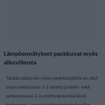
Lämpöennätykset paukkuvat myös
alkuviikosta
Tänään päätyvän viikon keskilämpötila on ollut
maan eteläosassa 1-2 astetta ja keski- sekä
pohjoisosassa 2-4 astetta keskimääräistä
korkeampi. Lauantai oli toistaiseksi kevään