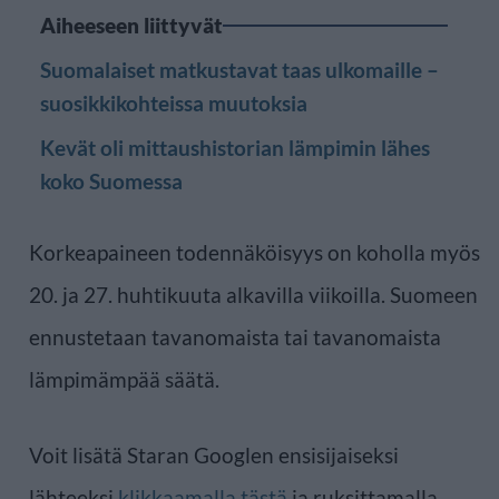
Aiheeseen liittyvät
Suomalaiset matkustavat taas ulkomaille –
suosikkikohteissa muutoksia
Kevät oli mittaushistorian lämpimin lähes
koko Suomessa
Korkeapaineen todennäköisyys on koholla myös
20. ja 27. huhtikuuta alkavilla viikoilla. Suomeen
ennustetaan tavanomaista tai tavanomaista
lämpimämpää säätä.
Voit lisätä Staran Googlen ensisijaiseksi
lähteeksi
klikkaamalla tästä
ja ruksittamalla