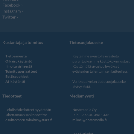
Facebook
Instagram
Twitter
Kustantaja ja toimitus
Tietosuojalauseke
Tietoa meistä
Käytämme sivustolla evästeitä
Oikaisukäytäntö
parantaaksemme käyttökokemustasi.
Ilmoita virheestä
Käyttämällä sivustoa hyväksyt
Toimitusperiaatteet
evästeiden tallentamisen laitteellesi.
Eettiset ohjeet
AI-käytäntö
Verkkopalvelun
tiedosuojalauseke
löytyy tästä
.
Tiedotteet
Mediamyynti
Lehdistötiedotteet pyydetään
Nostemedia Oy
lähettämään sähköpostitse
Puh. +358 40 356 1332
osoitteeseen
toimitus@stara.fi
mikael@nostemedia.fi
Mediatiedot