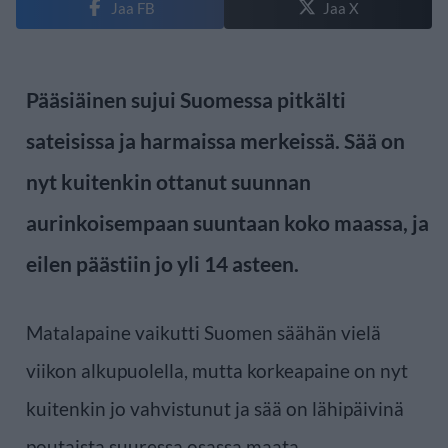
Jaa FB
Jaa X
Pääsiäinen sujui Suomessa pitkälti
sateisissa ja harmaissa merkeissä. Sää on
nyt kuitenkin ottanut suunnan
aurinkoisempaan suuntaan koko maassa, ja
eilen päästiin jo yli 14 asteen.
Matalapaine vaikutti Suomen säähän vielä
viikon alkupuolella, mutta korkeapaine on nyt
kuitenkin jo vahvistunut ja sää on lähipäivinä
poutaista suuressa osassa maata.