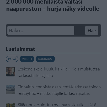
2 000 000 mehiläistä valtasi
naapuruston – hurja näky videolle
Luetuimmat
PÄIVÄ
VIIKKO
KUUKAUSI
Leskeneläke ei kuulu kaikille – Kela muistuttaa
tärkeästä ikärajasta
Finnairin lennoista osan lentää jatkossa toinen
lentoyhtiö – matkustajille tärkeä rajoitus
Sääennuste ulottuu nyt marraskuulle – tältä