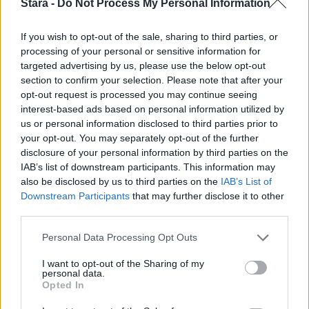
Stara -
Do Not Process My Personal Information
Staran luetuimmat
If you wish to opt-out of the sale, sharing to third parties, or
1
processing of your personal or sensitive information for
targeted advertising by us, please use the below opt-out
section to confirm your selection. Please note that after your
opt-out request is processed you may continue seeing
interest-based ads based on personal information utilized by
us or personal information disclosed to third parties prior to
your opt-out. You may separately opt-out of the further
disclosure of your personal information by third parties on the
UUTISET
IAB’s list of downstream participants. This information may
also be disclosed by us to third parties on the
IAB’s List of
Downstream Participants
that may further disclose it to other
Leskeneläke ei kuulu kaikille –
third parties.
Kela muistuttaa tärkeästä
Personal Data Processing Opt Outs
ikärajasta
I want to opt-out of the Sharing of my
personal data.
Opted In