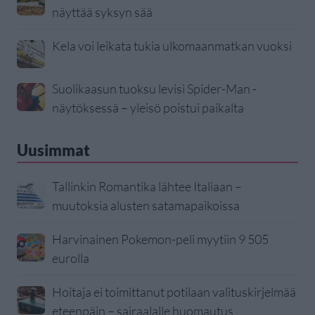
näyttää syksyn sää
Kela voi leikata tukia ulkomaanmatkan vuoksi
Suolikaasun tuoksu levisi Spider-Man -
näytöksessä – yleisö poistui paikalta
Uusimmat
Tallinkin Romantika lähtee Italiaan –
muutoksia alusten satamapaikoissa
Harvinainen Pokemon-peli myytiin 9 505
eurolla
Hoitaja ei toimittanut potilaan valituskirjelmää
eteenpäin – sairaalalle huomautus