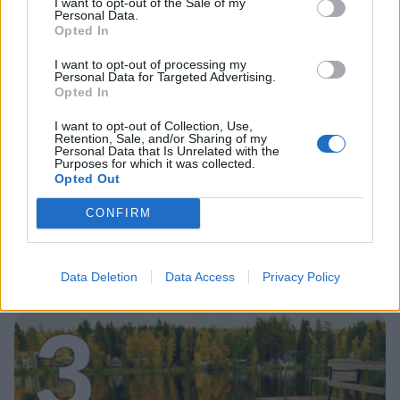
2
I want to opt-out of the Sale of my
Personal Data.
Opted In
I want to opt-out of processing my
Personal Data for Targeted Advertising.
Opted In
I want to opt-out of Collection, Use,
MATKAILU
Retention, Sale, and/or Sharing of my
Personal Data that Is Unrelated with the
Purposes for which it was collected.
Opted Out
Finnairin lennoista osan lentää
CONFIRM
jatkossa toinen lentoyhtiö –
matkustajille tärkeä rajoitus
Data Deletion
Data Access
Privacy Policy
3