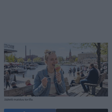
Jäätelö maistuu torilla.