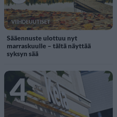
VIIHDEUUTISET
Sääennuste ulottuu nyt
marraskuulle – tältä näyttää
syksyn sää
4