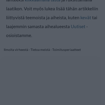
laatikon. Voit myös lukea lisää tähän artikkeliin
liittyvistä teemoista ja aiheista, kuten
kevät
tai
laajemmin samasta aihealueesta
Uutiset
-
osioistamme.
Ilmoita virheestä
·
Tietoa meistä
·
Toimitusperiaatteet