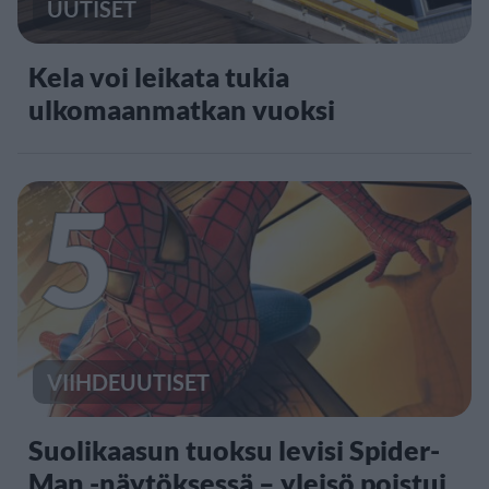
UUTISET
Kela voi leikata tukia
ulkomaanmatkan vuoksi
5
VIIHDEUUTISET
Suolikaasun tuoksu levisi Spider-
Man -näytöksessä – yleisö poistui