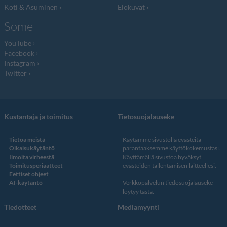
Koti & Asuminen
Elokuvat
Some
YouTube
Facebook
Instagram
Twitter
Kustantaja ja toimitus
Tietosuojalauseke
Tietoa meistä
Käytämme sivustolla evästeitä
Oikaisukäytäntö
parantaaksemme käyttökokemustasi.
Ilmoita virheestä
Käyttämällä sivustoa hyväksyt
Toimitusperiaatteet
evästeiden tallentamisen laitteellesi.
Eettiset ohjeet
AI-käytäntö
Verkkopalvelun
tiedosuojalauseke
löytyy tästä
.
Tiedotteet
Mediamyynti