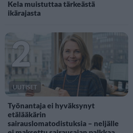
Kela muistuttaa tärkeästä
ikärajasta
2
UUTISET
Työnantaja ei hyväksynyt
etälääkärin
sairauslomatodistuksia – neljälle
ei maksettu sairausajan palkkaa