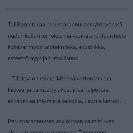
Tullikamari saa perusparannuksen yhteydessä
uuden kellarikerroksen ja vesikaton. Uudistusta
kokevat myös talotekniikka, akustiikka,
esteettömyys ja turvallisuus.
– Tiloissa on esimerkiksi vaivattomampaa
liikkua, ja päivitetty akustiikka helpottaa
artistien esiintymistä keikoilla, Laurila kertoo.
Perusparannuksen arvioidaan valmistuvan
elokuun loppuun mennessä. Tampereen