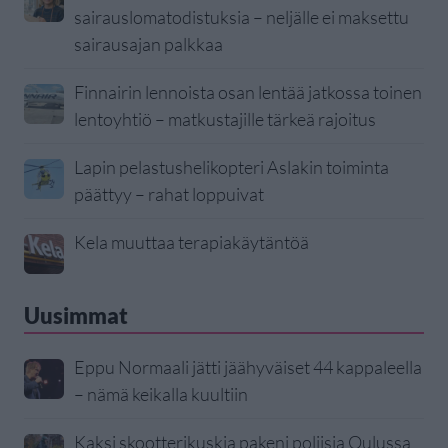
sairauslomatodistuksia – neljälle ei maksettu
sairausajan palkkaa
Finnairin lennoista osan lentää jatkossa toinen
lentoyhtiö – matkustajille tärkeä rajoitus
Lapin pelastushelikopteri Aslakin toiminta
päättyy – rahat loppuivat
Kela muuttaa terapiakäytäntöä
Uusimmat
Eppu Normaali jätti jäähyväiset 44 kappaleella
– nämä keikalla kuultiin
Kaksi skootterikuskia pakeni poliisia Oulussa