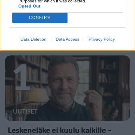
Purposes for which it was collected.
Opted Out
CONFIRM
Data Deletion
Data Access
Privacy Policy
Staran luetuimmat
1
UUTISET
Leskeneläke ei kuulu kaikille –