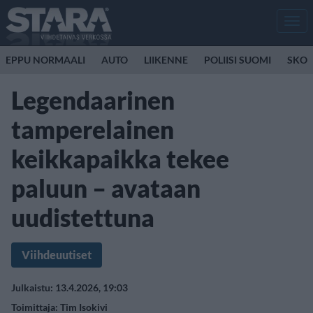
Men
EPPU NORMAALI
AUTO
LIIKENNE
POLIISI SUOMI
SKOO
Legendaarinen
tamperelainen
keikkapaikka tekee
paluun – avataan
uudistettuna
Viihdeuutiset
Julkaistu: 13.4.2026, 19:03
Toimittaja:
Tim Isokivi