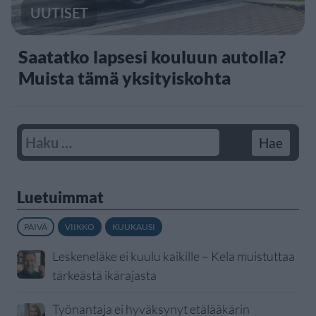
UUTISET
Saatatko lapsesi kouluun autolla?
Muista tämä yksityiskohta
Luetuimmat
PÄIVÄ
VIIKKO
KUUKAUSI
Leskeneläke ei kuulu kaikille – Kela muistuttaa
tärkeästä ikärajasta
Työnantaja ei hyväksynyt etälääkärin