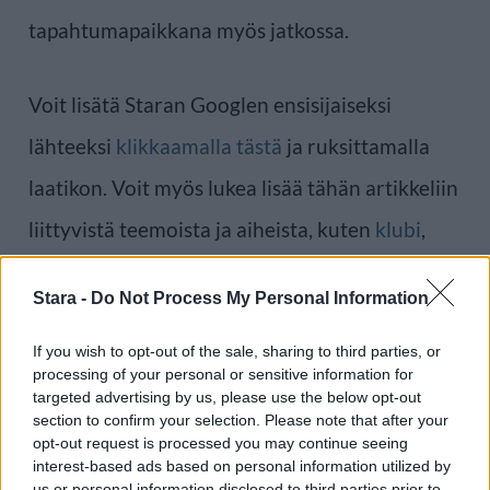
tapahtumapaikkana myös jatkossa.
Voit lisätä Staran Googlen ensisijaiseksi
lähteeksi
klikkaamalla tästä
ja ruksittamalla
laatikon. Voit myös lukea lisää tähän artikkeliin
liittyvistä teemoista ja aiheista, kuten
klubi
,
musiikki
,
Tampere
tai laajemmin samasta
Stara -
Do Not Process My Personal Information
aihealueesta
Viihdeuutiset
-osioistamme.
If you wish to opt-out of the sale, sharing to third parties, or
processing of your personal or sensitive information for
Ilmoita virheestä
·
Tietoa meistä
·
Toimitusperiaatteet
targeted advertising by us, please use the below opt-out
section to confirm your selection. Please note that after your
opt-out request is processed you may continue seeing
interest-based ads based on personal information utilized by
us or personal information disclosed to third parties prior to