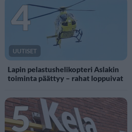
4
UUTISET
Lapin pelastushelikopteri Aslakin
toiminta päättyy – rahat loppuivat
5