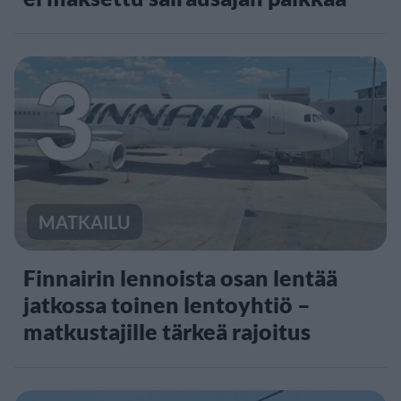
3
MATKAILU
Finnairin lennoista osan lentää
jatkossa toinen lentoyhtiö –
matkustajille tärkeä rajoitus