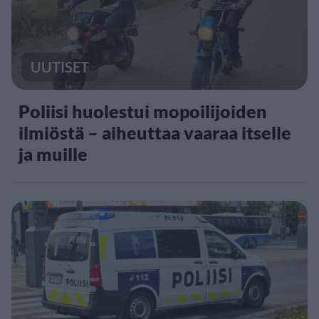
UUTISET
Poliisi huolestui mopoilijoiden
ilmiöstä – aiheuttaa vaaraa itselle
ja muille