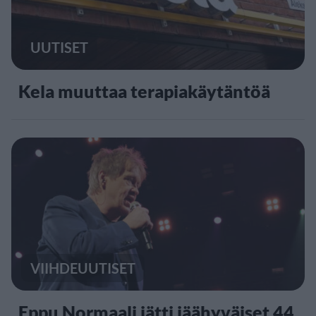
UUTISET
Kela muuttaa terapiakäytäntöä
VIIHDEUUTISET
Eppu Normaali jätti jäähyväiset 44