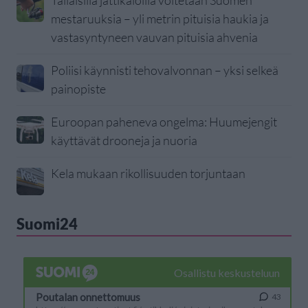
Tällaisilla jättikaloilla voitetaan Suomen
mestaruuksia – yli metrin pituisia haukia ja
vastasyntyneen vauvan pituisia ahvenia
Poliisi käynnisti tehovalvonnan – yksi selkeä
painopiste
Euroopan paheneva ongelma: Huumejengit
käyttävät drooneja ja nuoria
Kela mukaan rikollisuuden torjuntaan
Suomi24