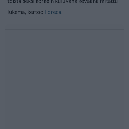
toistaiseksi korkein kuluvana keväänä mitattu
lukema, kertoo
Foreca
.