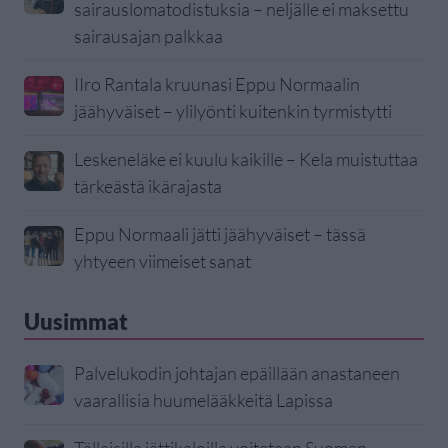
sairauslomatodistuksia – neljälle ei maksettu
sairausajan palkkaa
IIro Rantala kruunasi Eppu Normaalin
jäähyväiset – ylilyönti kuitenkin tyrmistytti
Leskeneläke ei kuulu kaikille – Kela muistuttaa
tärkeästä ikärajasta
Eppu Normaali jätti jäähyväiset – tässä
yhtyeen viimeiset sanat
Uusimmat
Palvelukodin johtajan epäillään anastaneen
vaarallisia huumelääkkeitä Lapissa