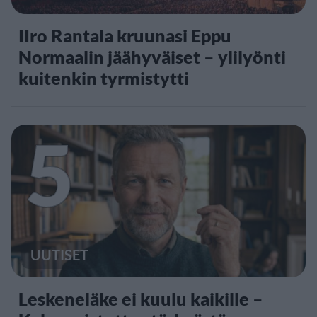
IIro Rantala kruunasi Eppu
Normaalin jäähyväiset – ylilyönti
kuitenkin tyrmistytti
5
UUTISET
Leskeneläke ei kuulu kaikille –