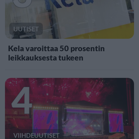
UUTISET
Kela varoittaa 50 prosentin
leikkauksesta tukeen
4
VIIHDEUUTISET