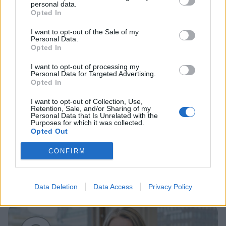
personal data.
Opted In
1
I want to opt-out of the Sale of my
Personal Data.
Opted In
I want to opt-out of processing my
Personal Data for Targeted Advertising.
Opted In
I want to opt-out of Collection, Use,
VIIHDEUUTISET
Retention, Sale, and/or Sharing of my
Personal Data that Is Unrelated with the
Purposes for which it was collected.
Opted Out
Alexander Stubb ja Aleksander
Barkov juhlivat Eppu Normaalia –
CONFIRM
yksityiskohta herätti huomiota
Data Deletion
Data Access
Privacy Policy