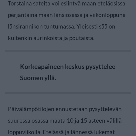
Torstaina sateita voi esiintyä maan eteläosissa,
perjantaina maan länsiosassa ja viikonloppuna
länsirannikon tuntumassa. Yleisesti sää on
kuitenkin aurinkoista ja poutaista.
Korkeapaineen keskus pysyttelee
Suomen yllä.
Päivälämpötilojen ennustetaan pysyttelevän
suuressa osassa maata 10 ja 15 asteen välillä
loppuviikolla. Etelässä ja lännessä lukemat