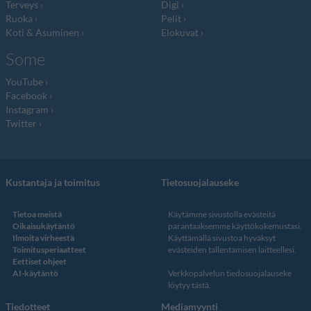
Terveys
Digi
Ruoka
Pelit
Koti & Asuminen
Elokuvat
Some
YouTube
Facebook
Instagram
Twitter
Kustantaja ja toimitus
Tietosuojalauseke
Tietoa meistä
Käytämme sivustolla evästeitä
Oikaisukäytäntö
parantaaksemme käyttökokemustasi.
Ilmoita virheestä
Käyttämällä sivustoa hyväksyt
Toimitusperiaatteet
evästeiden tallentamisen laitteellesi.
Eettiset ohjeet
AI-käytäntö
Verkkopalvelun
tiedosuojalauseke
löytyy tästä
.
Tiedotteet
Mediamyynti