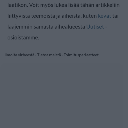
laatikon. Voit myös lukea lisää tähän artikkeliin
liittyvistä teemoista ja aiheista, kuten
kevät
tai
laajemmin samasta aihealueesta
Uutiset
-
osioistamme.
Ilmoita virheestä
·
Tietoa meistä
·
Toimitusperiaatteet