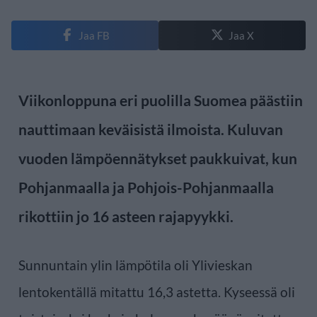
Jaa FB
Jaa X
Viikonloppuna eri puolilla Suomea päästiin
nauttimaan keväisistä ilmoista. Kuluvan
vuoden lämpöennätykset paukkuivat, kun
Pohjanmaalla ja Pohjois-Pohjanmaalla
rikottiin jo 16 asteen rajapyykki.
Sunnuntain ylin lämpötila oli Ylivieskan
lentokentällä mitattu 16,3 astetta. Kyseessä oli