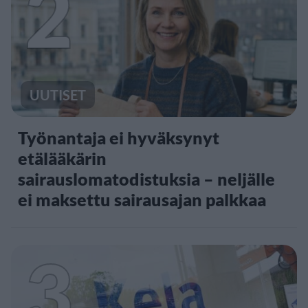
2
UUTISET
Työnantaja ei hyväksynyt
etälääkärin
sairauslomatodistuksia – neljälle
ei maksettu sairausajan palkkaa
3