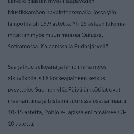
Lähelle päästiin myös Haapaveden
Mustikkamäen havaintoasemalla, jossa ylin
lämpötila oli 15,9 astetta. Yli 15 asteen lukemia
mitattiin myös muun muassa Oulussa,
Sotkamossa, Kajaanissa ja Pudasjärvellä.
Sää jatkuu selkeänä ja lämpimänä myös
alkuviikolla, sillä korkeapaineen keskus
pysyttelee Suomen yllä. Päivälämpötilat ovat
maanantaina ja tiistaina suuressa osassa maata
10-15 astetta, Pohjois-Lapissa enimmäkseen 3-
10 astetta.