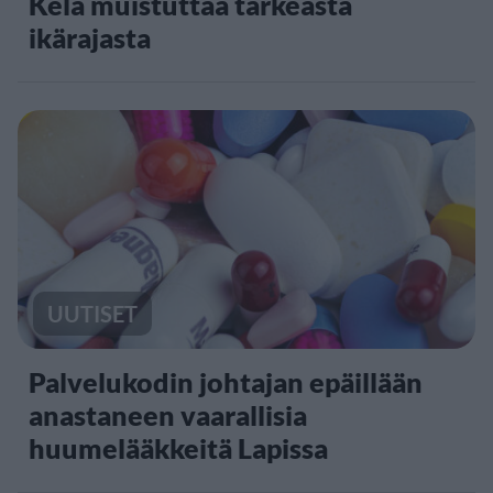
Kela muistuttaa tärkeästä
ikärajasta
UUTISET
Palvelukodin johtajan epäillään
anastaneen vaarallisia
huumelääkkeitä Lapissa