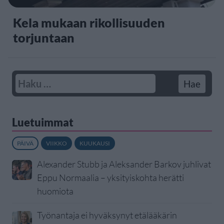
Kela mukaan rikollisuuden
torjuntaan
Luetuimmat
PÄIVÄ
VIIKKO
KUUKAUSI
Alexander Stubb ja Aleksander Barkov juhlivat
Eppu Normaalia – yksityiskohta herätti
huomiota
Työnantaja ei hyväksynyt etälääkärin