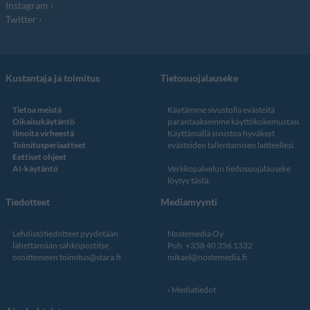
Instagram
Twitter
Kustantaja ja toimitus
Tietosuojalauseke
Tietoa meistä
Käytämme sivustolla evästeitä
Oikaisukäytäntö
parantaaksemme käyttökokemustasi.
Ilmoita virheestä
Käyttämällä sivustoa hyväksyt
Toimitusperiaatteet
evästeiden tallentamisen laitteellesi.
Eettiset ohjeet
AI-käytäntö
Verkkopalvelun
tiedosuojalauseke
löytyy tästä
.
Tiedotteet
Mediamyynti
Lehdistötiedotteet pyydetään
Nostemedia Oy
lähettämään sähköpostitse
Puh. +358 40 356 1332
osoitteeseen
toimitus@stara.fi
mikael@nostemedia.fi
Mediatiedot