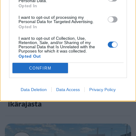
Staran luetuimmat
Personal Data.
Opted In
1
I want to opt-out of processing my
Personal Data for Targeted Advertising.
Opted In
I want to opt-out of Collection, Use,
Retention, Sale, and/or Sharing of my
Personal Data that Is Unrelated with the
Purposes for which it was collected.
Opted Out
UUTISET
CONFIRM
Leskeneläke ei kuulu kaikille –
Data Deletion
Data Access
Privacy Policy
Kela muistuttaa tärkeästä
ikärajasta