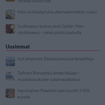
näyttää syksyn sää
Kela voi leikata tukia ulkomaanmatkan vuoksi
Suolikaasun tuoksu levisi Spider-Man -
näytöksessä – yleisö poistui paikalta
Uusimmat
Nyt lämpenee: Etelässä kesäisiä lämpötiloja
Tallinkin Romantika lähtee Italiaan –
muutoksia alusten satamapaikoissa
Harvinainen Pokemon-peli myytiin 9 505
eurolla