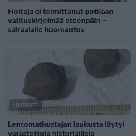
Hoitaja ei toimittanut potilaan
valituskirjelmää eteenpäin –
sairaalalle huomautus
UUTISET
Lentomatkustajan laukusta löytyi
varastettuja historiallisia