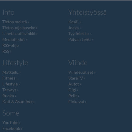
Info
Yhteistyössä
Tietoa meistä
Kesä!
Tietosuojalauseke
Jocka
Lähetä uutisvinkki
Tyyliniekka
Mediatiedot
Päivän Lehti
RSS-ohje
RSS
Lifestyle
Viihde
Matkailu
Viihdeuutiset
Fitness
StaraTV
Lifestyle
Autot
Terveys
Digi
Ruoka
Pelit
Koti & Asuminen
Elokuvat
Some
YouTube
Facebook