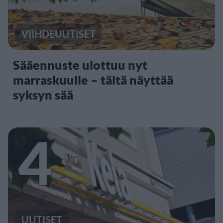
VIIHDEUUTISET
Sääennuste ulottuu nyt
marraskuulle – tältä näyttää
syksyn sää
4
UUTISET