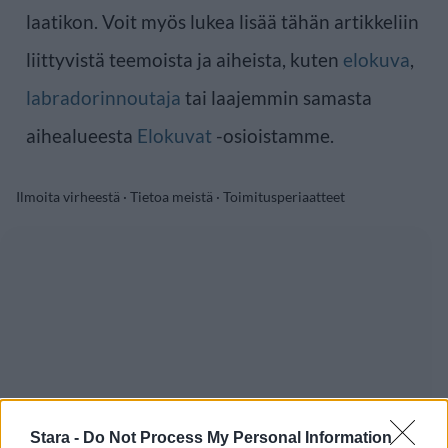
laatikon. Voit myös lukea lisää tähän artikkeliin
liittyvistä teemoista ja aiheista, kuten
elokuva
,
labradorinnoutaja
tai laajemmin samasta
aihealueesta
Elokuvat
-osioistamme.
Ilmoita virheestä
·
Tietoa meistä
·
Toimitusperiaatteet
Stara -
Do Not Process My Personal Information