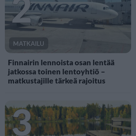
2
MATKAILU
Finnairin lennoista osan lentää
jatkossa toinen lentoyhtiö –
matkustajille tärkeä rajoitus
3