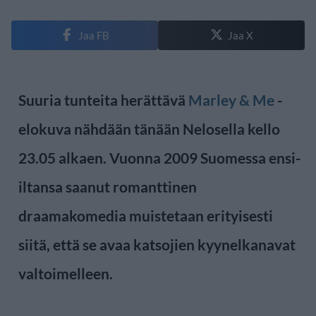
Jaa FB
Jaa X
Suuria tunteita herättävä
Marley & Me
-
elokuva nähdään tänään Nelosella kello
23.05 alkaen. Vuonna 2009 Suomessa ensi-
iltansa saanut romanttinen
draamakomedia muistetaan erityisesti
siitä, että se avaa katsojien kyynelkanavat
valtoimelleen.