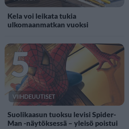
Kela voi leikata tukia
ulkomaanmatkan vuoksi
5
VIIHDEUUTISET
Suolikaasun tuoksu levisi Spider-
Man -näytöksessä – yleisö poistui