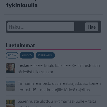
tykinkuulia
Luetuimmat
PÄIVÄ
VIIKKO
KUUKAUSI
Leskeneläke ei kuulu kaikille – Kela muistuttaa
tärkeästä ikärajasta
Finnairin lennoista osan lentää jatkossa toinen
lentoyhtiö – matkustajille tärkeä rajoitus
Sääennuste ulottuu nyt marraskuulle – tältä