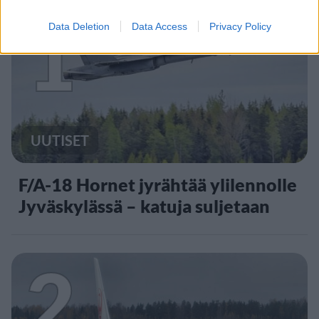
1
Data Deletion
Data Access
Privacy Policy
UUTISET
F/A-18 Hornet jyrähtää ylilennolle
Jyväskylässä – katuja suljetaan
2