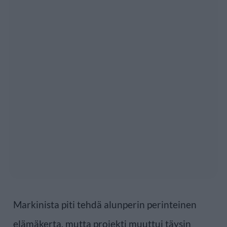
Markinista piti tehdä alunperin perinteinen
elämäkerta, mutta projekti muuttui täysin