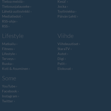
Tietoa meistä
Kesä!
Tietosuojalauseke
Jocka
Lähetä uutisvinkki
Tyyliniekka
Mediatiedot
Päivän Lehti
RSS-ohje
RSS
Lifestyle
Viihde
Matkailu
Viihdeuutiset
Fitness
StaraTV
Lifestyle
Autot
Terveys
Digi
Ruoka
Pelit
Koti & Asuminen
Elokuvat
Some
YouTube
Facebook
Instagram
Twitter