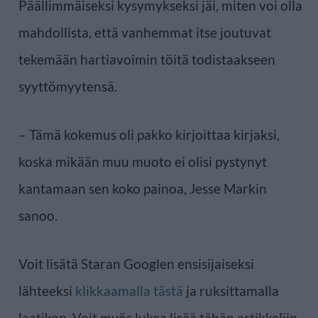
Päällimmäiseksi kysymykseksi jäi, miten voi olla
mahdollista, että vanhemmat itse joutuvat
tekemään hartiavoimin töitä todistaakseen
syyttömyytensä.
– Tämä kokemus oli pakko kirjoittaa kirjaksi,
koska mikään muu muoto ei olisi pystynyt
kantamaan sen koko painoa, Jesse Markin
sanoo.
Voit lisätä Staran Googlen ensisijaiseksi
lähteeksi
klikkaamalla tästä
ja ruksittamalla
laatikon. Voit myös lukea lisää tähän artikkeliin