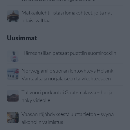
Matkailulehti listasi lomakohteet, joita nyt
pitäisi välttää
Uusimmat
Hämeensillan patsaat puettiin suomirockiin
Norwegianille suoran lentoyhteys Helsinki-
Vantaalta ja norjalaiseen talvikohteeseen
Tulivuori purkautui Guatemalassa – hurja
näky videolle
Vaasan räjähdyksestä uutta tietoa – syynä
alkoholin valmistus