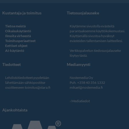
Kustantaja ja toimitus
Tietosuojalauseke
Tietoa meistä
Käytämme sivustolla evästeitä
Oikaisukäytäntö
parantaaksemme käyttökokemustasi.
Ilmoita virheestä
Käyttämällä sivustoa hyväksyt
Toimitusperiaatteet
evästeiden tallentamisen laitteellesi.
Eettiset ohjeet
AI-käytäntö
Verkkopalvelun
tiedosuojalauseke
löytyy tästä
.
Tiedotteet
Mediamyynti
Lehdistötiedotteet pyydetään
Nostemedia Oy
lähettämään sähköpostitse
Puh. +358 40 356 1332
osoitteeseen
toimitus@stara.fi
mikael@nostemedia.fi
Mediatiedot
Ajankohtaista