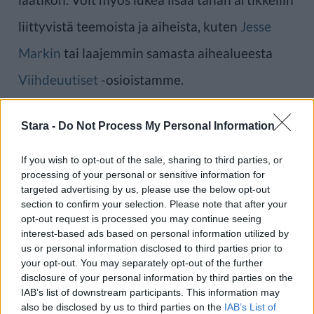
liittyvistä teemoista ja aiheista, kuten
Jesse
Markin
tai laajemmin samasta aihealueesta
Viihdeuutiset
-osioistamme.
Ilmoita virheestä
·
Tietoa meistä
·
Toimitusperiaatteet
Stara -
Do Not Process My Personal Information
If you wish to opt-out of the sale, sharing to third parties, or
processing of your personal or sensitive information for
targeted advertising by us, please use the below opt-out
section to confirm your selection. Please note that after your
opt-out request is processed you may continue seeing
interest-based ads based on personal information utilized by
us or personal information disclosed to third parties prior to
your opt-out. You may separately opt-out of the further
disclosure of your personal information by third parties on the
IAB’s list of downstream participants. This information may
also be disclosed by us to third parties on the
IAB’s List of