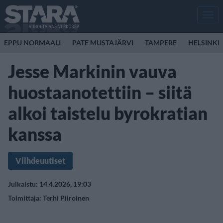
Men
EPPU NORMAALI
PATE MUSTAJÄRVI
TAMPERE
HELSINKI
Jesse Markinin vauva
huostaanotettiin – siitä
alkoi taistelu byrokratian
kanssa
Viihdeuutiset
Julkaistu: 14.4.2026, 19:03
Toimittaja:
Terhi Piiroinen