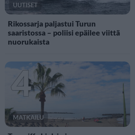
UUTISET
Rikossarja paljastui Turun
saaristossa – poliisi epäilee viittä
nuorukaista
4
MATKAILU