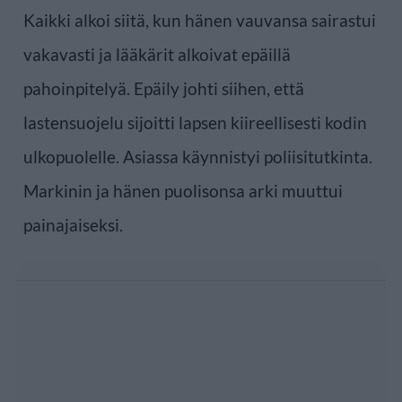
Kaikki alkoi siitä, kun hänen vauvansa sairastui
vakavasti ja lääkärit alkoivat epäillä
pahoinpitelyä. Epäily johti siihen, että
lastensuojelu sijoitti lapsen kiireellisesti kodin
ulkopuolelle. Asiassa käynnistyi poliisitutkinta.
Markinin ja hänen puolisonsa arki muuttui
painajaiseksi.