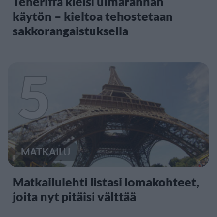
Teneriffa kielsi uimarannan
käytön – kieltoa tehostetaan
sakkorangaistuksella
5
MATKAILU
Matkailulehti listasi lomakohteet,
joita nyt pitäisi välttää