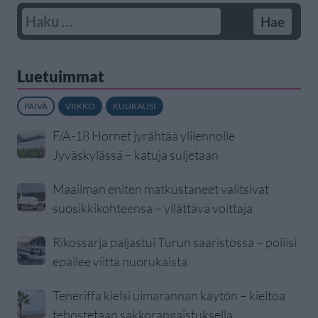
Luetuimmat
PÄIVÄ
VIIKKO
KUUKAUSI
F/A-18 Hornet jyrähtää ylilennolle
Jyväskylässä – katuja suljetaan
Maailman eniten matkustaneet valitsivat
suosikkikohteensa – yllättävä voittaja
Rikossarja paljastui Turun saaristossa – poliisi
epäilee viittä nuorukaista
Teneriffa kielsi uimarannan käytön – kieltoa
tehostetaan sakkorangaistuksella