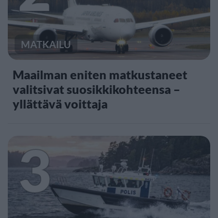
MATKAILU
Maailman eniten matkustaneet
valitsivat suosikkikohteensa –
yllättävä voittaja
3