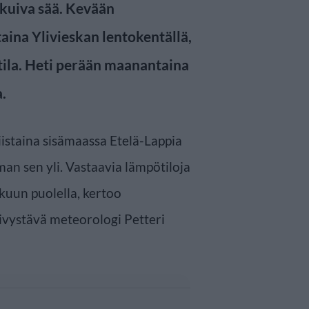
 kuiva sää. Kevään
ina Ylivieskan lentokentällä,
tila. Heti perään maanantaina
a.
istaina sisämaassa Etelä-Lappia
n sen yli. Vastaavia lämpötiloja
kuun puolella, kertoo
äivystävä meteorologi Petteri