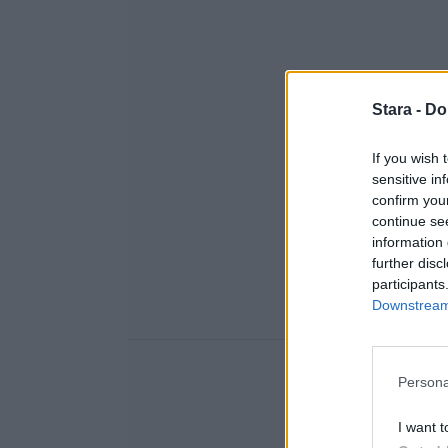
Stara -
Do
If you wish 
sensitive in
confirm you
continue se
information 
further disc
participants
Downstream 
Persona
I want t