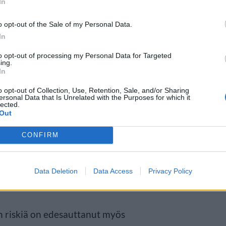
In
o opt-out of the Sale of my Personal Data.
In
to opt-out of processing my Personal Data for Targeted
ing.
sena ja kuivana
In
o opt-out of Collection, Use, Retention, Sale, and/or Sharing
ersonal Data that Is Unrelated with the Purposes for which it
ös kuiva. Sää on jatkumassa
lected.
Out
ksi koko maassa Lappia lukuun
CONFIRM
oitus. Varoitukset saattavat
 pohjoisemmaksi lumien sulaessa
Data Deletion
Data Access
Privacy Policy
 riskiä on edesauttanut myös