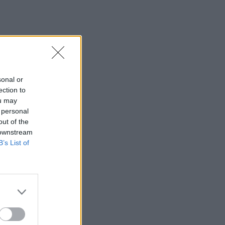
sonal or
ection to
ou may
 personal
out of the
 downstream
B’s List of