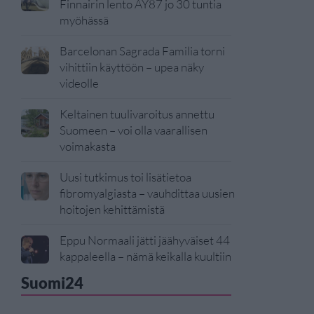
Finnairin lento AY87 jo 30 tuntia
myöhässä
Barcelonan Sagrada Familia torni
vihittiin käyttöön – upea näky
videolle
Keltainen tuulivaroitus annettu
Suomeen – voi olla vaarallisen
voimakasta
Uusi tutkimus toi lisätietoa
fibromyalgiasta – vauhdittaa uusien
hoitojen kehittämistä
Eppu Normaali jätti jäähyväiset 44
kappaleella – nämä keikalla kuultiin
Suomi24