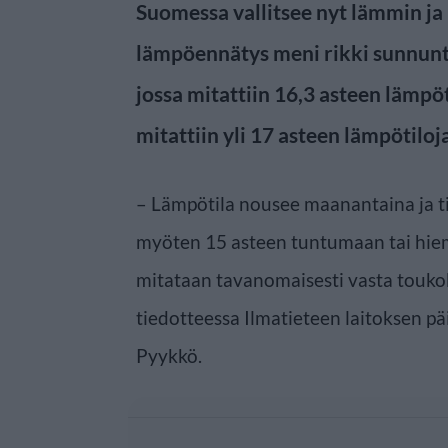
Suomessa vallitsee nyt lämmin ja
lämpöennätys meni rikki sunnunta
jossa mitattiin 16,3 asteen lämpö
mitattiin yli 17 asteen lämpötiloj
– Lämpötila nousee maanantaina ja ti
myöten 15 asteen tuntumaan tai hiema
mitataan tavanomaisesti vasta touko
tiedotteessa Ilmatieteen laitoksen p
Pyykkö.