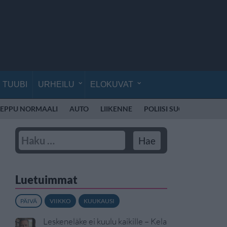
TUUBI
URHEILU
ELOKUVAT
EPPU NORMAALI
AUTO
LIIKENNE
POLIISI SUOMI
SKOOT
Luetuimmat
PÄIVÄ
VIIKKO
KUUKAUSI
Leskeneläke ei kuulu kaikille – Kela