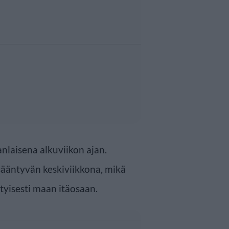
nlaisena alkuviikon ajan.
sääntyvän keskiviikkona, mikä
ityisesti maan itäosaan.