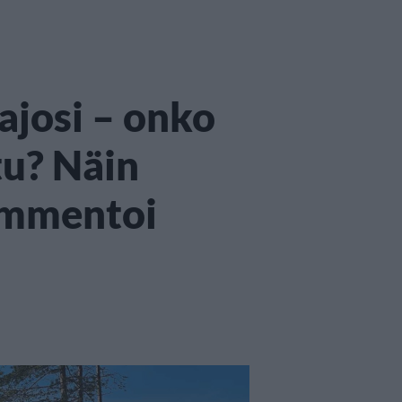
ajosi – onko
tu? Näin
ommentoi