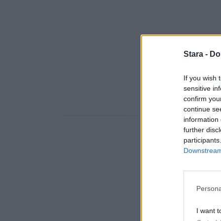
Stara -
Do
If you wish 
sensitive in
confirm you
continue se
information 
further disc
participants
Downstream 
Persona
I want t