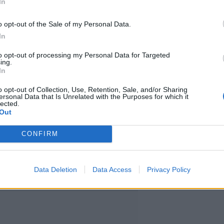
In
aamaton
o opt-out of the Sale of my Personal Data.
In
konaan 9. huhtikuuta, kertoo
to opt-out of processing my Personal Data for Targeted
ing.
annaksen mukaan lopullinen
In
n etuajassa.
o opt-out of Collection, Use, Retention, Sale, and/or Sharing
ersonal Data that Is Unrelated with the Purposes for which it
lected.
Out
 usein napa-alueelta saakka
CONFIRM
aattavat vaeltaa etelämmäksi
too Forecan sääblogissa.
Data Deletion
Data Access
Privacy Policy