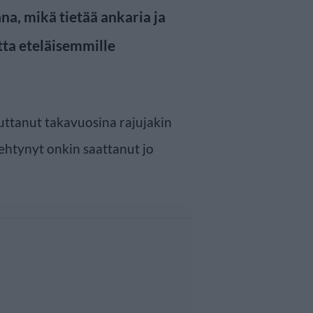
na, mikä tietää ankaria ja
tta eteläisemmille
ttanut takavuosina rajujakin
ehtynyt onkin saattanut jo
.