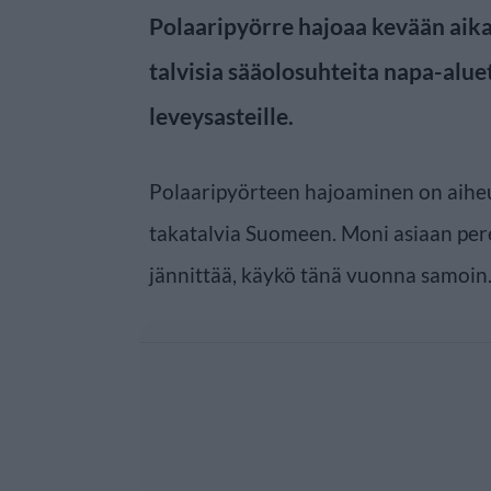
Polaaripyörre hajoaa kevään aika
talvisia sääolosuhteita napa-alue
leveysasteille.
Polaaripyörteen hajoaminen on aiheu
takatalvia Suomeen. Moni asiaan per
jännittää, käykö tänä vuonna samoin