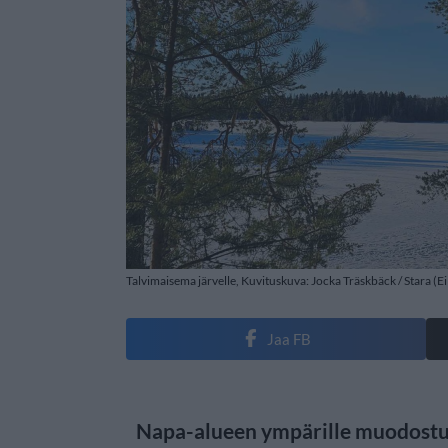
Talvimaisema järvelle, Kuvituskuva: Jocka Träskbäck / Stara (Ei
Jaa FB
Napa-alueen ympärille muodostuu