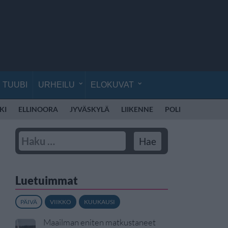
TUUBI
URHEILU
ELOKUVAT
KI
ELLINOORA
JYVÄSKYLÄ
LIIKENNE
POLIISI SUOMI
Luetuimmat
PÄIVÄ
VIIKKO
KUUKAUSI
Maailman eniten matkustaneet