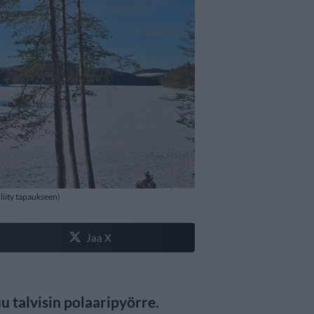
 liity tapaukseen)
Jaa X
 talvisin polaaripyörre.