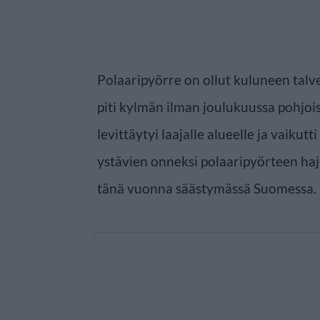
Polaaripyörre on ollut kuluneen tal
piti kylmän ilman joulukuussa pohjoi
levittäytyi laajalle alueelle ja vaiku
ystävien onneksi polaaripyörteen haj
tänä vuonna säästymässä Suomessa.