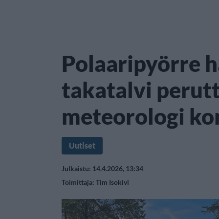
Polaaripyörre h
takatalvi perut
meteorologi k
Uutiset
Julkaistu: 14.4.2026, 13:34
Toimittaja:
Tim Isokivi