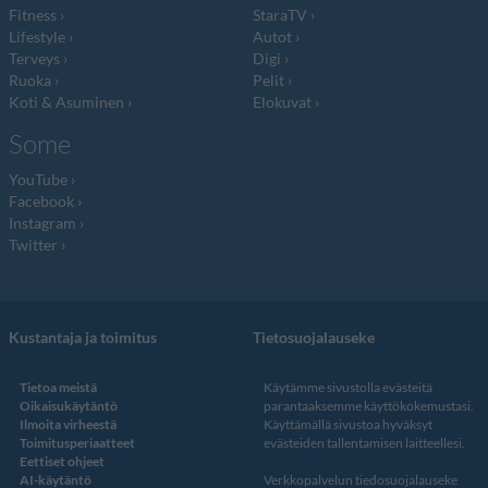
Fitness
StaraTV
Lifestyle
Autot
Terveys
Digi
Ruoka
Pelit
Koti & Asuminen
Elokuvat
Some
YouTube
Facebook
Instagram
Twitter
Kustantaja ja toimitus
Tietosuojalauseke
Tietoa meistä
Käytämme sivustolla evästeitä
Oikaisukäytäntö
parantaaksemme käyttökokemustasi.
Ilmoita virheestä
Käyttämällä sivustoa hyväksyt
Toimitusperiaatteet
evästeiden tallentamisen laitteellesi.
Eettiset ohjeet
AI-käytäntö
Verkkopalvelun
tiedosuojalauseke