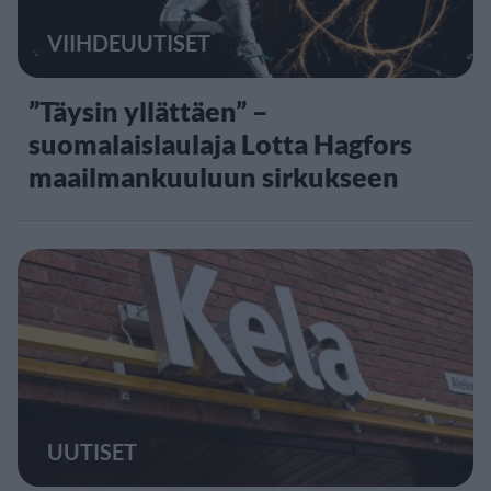
VIIHDEUUTISET
”Täysin yllättäen” –
suomalaislaulaja Lotta Hagfors
maailmankuuluun sirkukseen
UUTISET