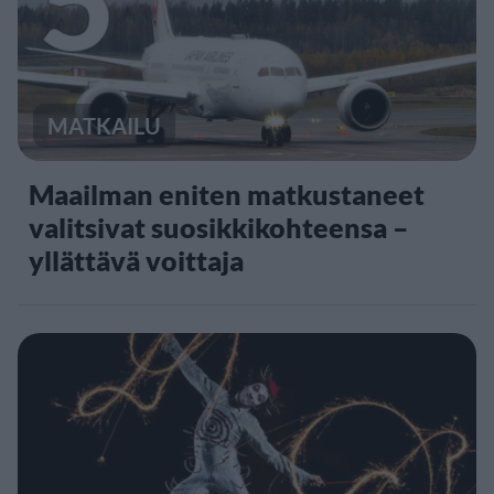
MATKAILU
Maailman eniten matkustaneet
valitsivat suosikkikohteensa –
yllättävä voittaja