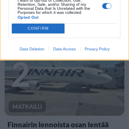
I want to opt-out of Collection, Use,
Retention, Sale, and/or Sharing of my
Personal Data that Is Unrelated with the
Purposes for which it was collected.
Leskeneläke ei kuulu kaikille –
Opted Out
Kela muistuttaa tärkeästä
CONFIRM
ikärajasta
Data Deletion
Data Access
Privacy Policy
2
MATKAILU
Finnairin lennoista osan lentää