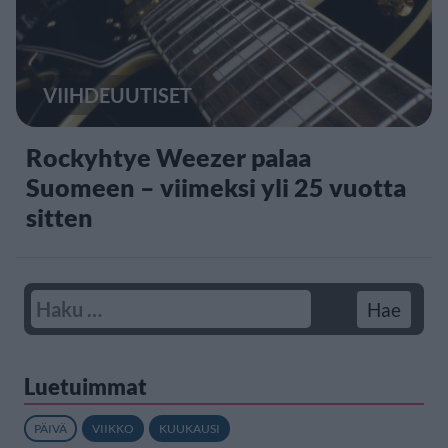
VIIHDEUUTISET
Rockyhtye Weezer palaa
Suomeen – viimeksi yli 25 vuotta
sitten
Luetuimmat
PÄIVÄ
VIIKKO
KUUKAUSI