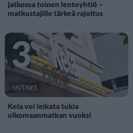
jatkossa toinen lentoyhtiö –
matkustajille tärkeä rajoitus
3
UUTISET
Kela voi leikata tukia
ulkomaanmatkan vuoksi