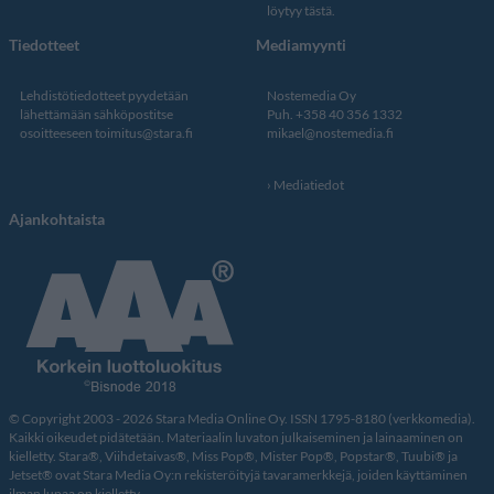
löytyy tästä
.
Tiedotteet
Mediamyynti
Lehdistötiedotteet pyydetään
Nostemedia Oy
lähettämään sähköpostitse
Puh. +358 40 356 1332
osoitteeseen
toimitus@stara.fi
mikael@nostemedia.fi
Mediatiedot
Ajankohtaista
© Copyright 2003 - 2026 Stara Media Online Oy. ISSN 1795-8180 (verkkomedia).
Kaikki oikeudet pidätetään. Materiaalin luvaton julkaiseminen ja lainaaminen on
kielletty. Stara®, Viihdetaivas®, Miss Pop®, Mister Pop®, Popstar®, Tuubi® ja
Jetset® ovat Stara Media Oy:n rekisteröityjä tavaramerkkejä, joiden käyttäminen
ilman lupaa on kielletty.