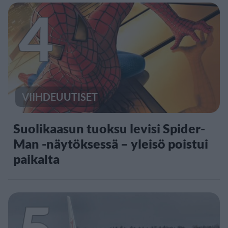
4
VIIHDEUUTISET
Suolikaasun tuoksu levisi Spider-
Man -näytöksessä – yleisö poistui
paikalta
5