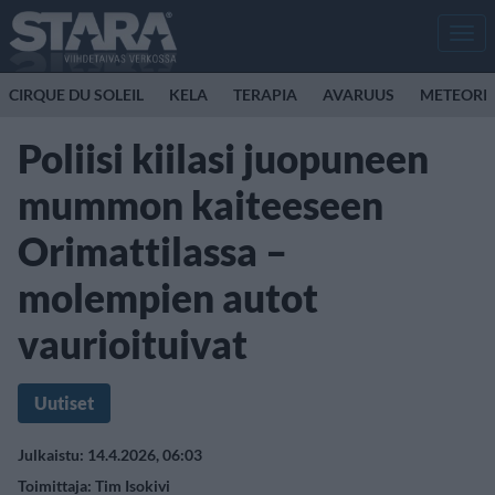
Men
CIRQUE DU SOLEIL
KELA
TERAPIA
AVARUUS
METEORI
Poliisi kiilasi juopuneen
mummon kaiteeseen
Orimattilassa –
molempien autot
vaurioituivat
Uutiset
Julkaistu: 14.4.2026, 06:03
Toimittaja:
Tim Isokivi