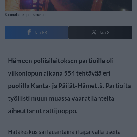
Suomalainen poliisipartio
Jaa FB
Jaa X
Hämeen poliisilaitoksen partioilla oli
viikonlopun aikana 554 tehtävää eri
puolilla Kanta- ja Päijät-Hämettä. Partioita
työllisti muun muassa vaaratilanteita
aiheuttanut rattijuoppo.
Hätäkeskus sai lauantaina iltapäivällä useita