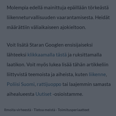
Molempia edellä mainittuja epäillään törkeästä
liikenneturvallisuuden vaarantamisesta. Heidät
määrättiin väliaikaiseen ajokieltoon.
Voit lisätä Staran Googlen ensisijaiseksi
lähteeksi
klikkaamalla tästä
ja ruksittamalla
laatikon. Voit myös lukea lisää tähän artikkeliin
liittyvistä teemoista ja aiheista, kuten
liikenne
,
Poliisi Suomi
,
rattijuoppo
tai laajemmin samasta
aihealueesta
Uutiset
-osioistamme.
Ilmoita virheestä
·
Tietoa meistä
·
Toimitusperiaatteet