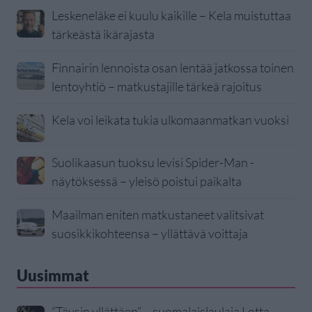
Leskeneläke ei kuulu kaikille – Kela muistuttaa
tärkeästä ikärajasta
Finnairin lennoista osan lentää jatkossa toinen
lentoyhtiö – matkustajille tärkeä rajoitus
Kela voi leikata tukia ulkomaanmatkan vuoksi
Suolikaasun tuoksu levisi Spider-Man -
näytöksessä – yleisö poistui paikalta
Maailman eniten matkustaneet valitsivat
suosikkikohteensa – yllättävä voittaja
Uusimmat
”Täysin yllättäen” – suomalaislaulaja Lotta