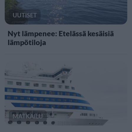
UUTISET
Nyt lämpenee: Etelässä kesäisiä
lämpötiloja
MATKAILU