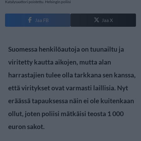
Katalysaattori poistettu. Helsingin poliisi
Jaa FB
Jaa X
Suomessa henkilöautoja on tuunailtu ja
viritetty kautta aikojen, mutta alan
harrastajien tulee olla tarkkana sen kanssa,
että viritykset ovat varmasti laillisia. Nyt
eräässä tapauksessa näin ei ole kuitenkaan
ollut, joten poliisi mätkäisi teosta 1 000
euron sakot.