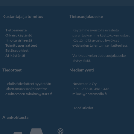
Kustantaja ja toimitus
Tietosuojalauseke
Tietoa meistä
Käytämme sivustolla evästeitä
Oikaisukäytäntö
parantaaksemme käyttökokemustasi.
Ilmoita virheestä
Käyttämällä sivustoa hyväksyt
Toimitusperiaatteet
evästeiden tallentamisen laitteellesi.
Eettiset ohjeet
AI-käytäntö
Verkkopalvelun
tiedosuojalauseke
löytyy tästä
.
Tiedotteet
Mediamyynti
Lehdistötiedotteet pyydetään
Nostemedia Oy
lähettämään sähköpostitse
Puh. +358 40 356 1332
osoitteeseen
toimitus@stara.fi
mikael@nostemedia.fi
Mediatiedot
Ajankohtaista