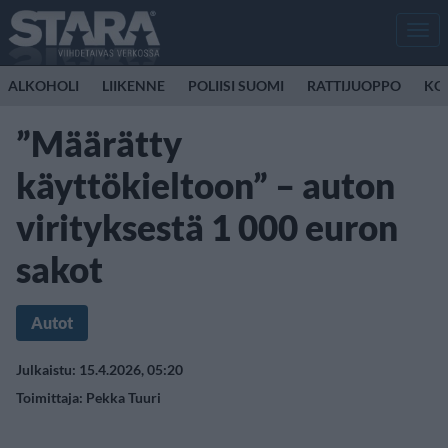
Men
ALKOHOLI
LIIKENNE
POLIISI SUOMI
RATTIJUOPPO
KO
”Määrätty
käyttökieltoon” – auton
virityksestä 1 000 euron
sakot
Autot
Julkaistu: 15.4.2026, 05:20
Toimittaja:
Pekka Tuuri