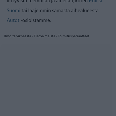
liittyvistä teemoista ja aiheista, kuten
Poliisi
Suomi
tai laajemmin samasta aihealueesta
Autot
-osioistamme.
Ilmoita virheestä
·
Tietoa meistä
·
Toimitusperiaatteet