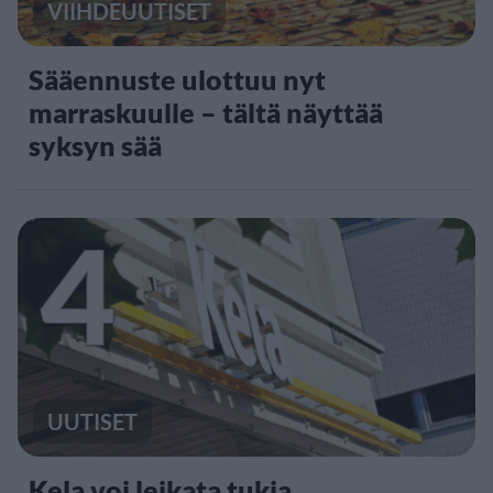
VIIHDEUUTISET
Sääennuste ulottuu nyt
marraskuulle – tältä näyttää
syksyn sää
4
UUTISET
Kela voi leikata tukia