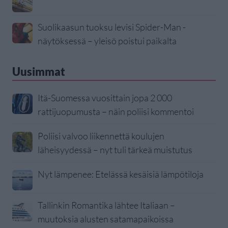
Suolikaasun tuoksu levisi Spider-Man -
näytöksessä – yleisö poistui paikalta
Uusimmat
Itä-Suomessa vuosittain jopa 2 000
rattijuopumusta – näin poliisi kommentoi
Poliisi valvoo liikennettä koulujen
läheisyydessä – nyt tuli tärkeä muistutus
Nyt lämpenee: Etelässä kesäisiä lämpötiloja
Tallinkin Romantika lähtee Italiaan –
muutoksia alusten satamapaikoissa