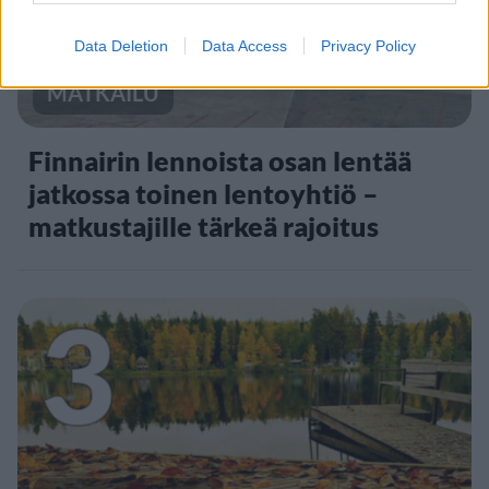
Data Deletion
Data Access
Privacy Policy
MATKAILU
Finnairin lennoista osan lentää
jatkossa toinen lentoyhtiö –
matkustajille tärkeä rajoitus
3