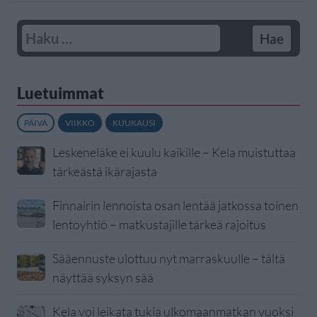
Luetuimmat
PÄIVÄ
VIIKKO
KUUKAUSI
Leskeneläke ei kuulu kaikille – Kela muistuttaa
tärkeästä ikärajasta
Finnairin lennoista osan lentää jatkossa toinen
lentoyhtiö – matkustajille tärkeä rajoitus
Sääennuste ulottuu nyt marraskuulle – tältä
näyttää syksyn sää
Kela voi leikata tukia ulkomaanmatkan vuoksi