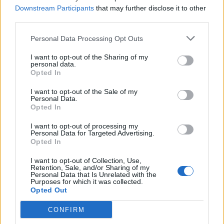
1
Downstream Participants
that may further disclose it to other
third parties.
Personal Data Processing Opt Outs
I want to opt-out of the Sharing of my
personal data.
Opted In
UUTISET
I want to opt-out of the Sale of my
Personal Data.
Opted In
Leskeneläke ei kuulu kaikille –
Kela muistuttaa tärkeästä
I want to opt-out of processing my
Personal Data for Targeted Advertising.
ikärajasta
Opted In
I want to opt-out of Collection, Use,
Retention, Sale, and/or Sharing of my
Personal Data that Is Unrelated with the
2
Purposes for which it was collected.
Opted Out
CONFIRM