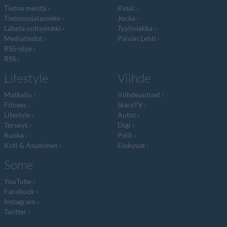
Tietoa meistä
Kesä!
Tietosuojalauseke
Jocka
Lähetä uutisvinkki
Tyyliniekka
Mediatiedot
Päivän Lehti
RSS-ohje
RSS
Lifestyle
Viihde
Matkailu
Viihdeuutiset
Fitness
StaraTV
Lifestyle
Autot
Terveys
Digi
Ruoka
Pelit
Koti & Asuminen
Elokuvat
Some
YouTube
Facebook
Instagram
Twitter