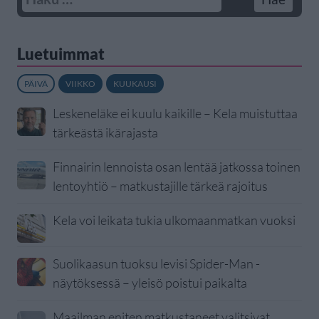
Luetuimmat
PÄIVÄ
VIIKKO
KUUKAUSI
Leskeneläke ei kuulu kaikille – Kela muistuttaa
tärkeästä ikärajasta
Finnairin lennoista osan lentää jatkossa toinen
lentoyhtiö – matkustajille tärkeä rajoitus
Kela voi leikata tukia ulkomaanmatkan vuoksi
Suolikaasun tuoksu levisi Spider-Man -
näytöksessä – yleisö poistui paikalta
Maailman eniten matkustaneet valitsivat