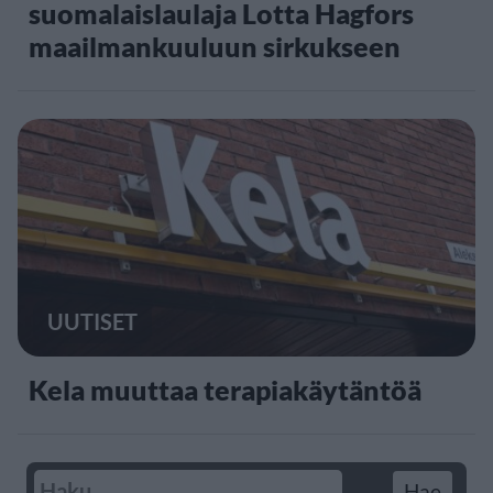
suomalaislaulaja Lotta Hagfors
maailmankuuluun sirkukseen
UUTISET
Kela muuttaa terapiakäytäntöä