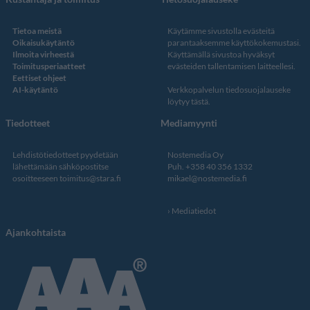
Tietoa meistä
Käytämme sivustolla evästeitä
Oikaisukäytäntö
parantaaksemme käyttökokemustasi.
Ilmoita virheestä
Käyttämällä sivustoa hyväksyt
Toimitusperiaatteet
evästeiden tallentamisen laitteellesi.
Eettiset ohjeet
AI-käytäntö
Verkkopalvelun
tiedosuojalauseke
löytyy tästä
.
Tiedotteet
Mediamyynti
Lehdistötiedotteet pyydetään
Nostemedia Oy
lähettämään sähköpostitse
Puh. +358 40 356 1332
osoitteeseen
toimitus@stara.fi
mikael@nostemedia.fi
Mediatiedot
Ajankohtaista