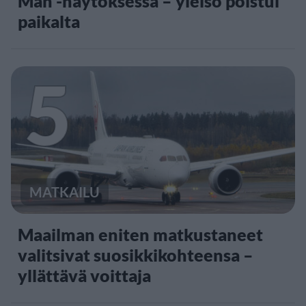
Man -näytöksessä – yleisö poistui
paikalta
5
MATKAILU
Maailman eniten matkustaneet
valitsivat suosikkikohteensa –
yllättävä voittaja