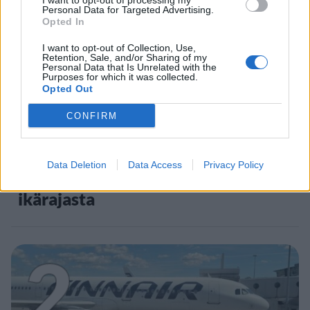
1
I want to opt-out of processing my
Personal Data for Targeted Advertising.
Opted In
I want to opt-out of Collection, Use,
Retention, Sale, and/or Sharing of my
Personal Data that Is Unrelated with the
Purposes for which it was collected.
Opted Out
UUTISET
CONFIRM
Leskeneläke ei kuulu kaikille –
Data Deletion
Data Access
Privacy Policy
Kela muistuttaa tärkeästä
ikärajasta
2