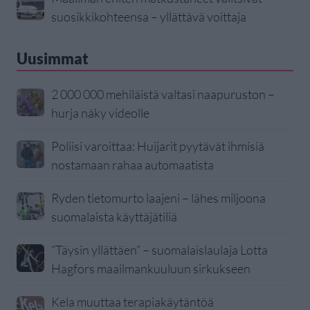
suosikkikohteensa – yllättävä voittaja
Uusimmat
2 000 000 mehiläistä valtasi naapuruston –
hurja näky videolle
Poliisi varoittaa: Huijarit pyytävät ihmisiä
nostamaan rahaa automaatista
Ryden tietomurto laajeni – lähes miljoona
suomalaista käyttäjätiliä
”Täysin yllättäen” – suomalaislaulaja Lotta
Hagfors maailmankuuluun sirkukseen
Kela muuttaa terapiakäytäntöä