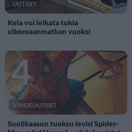
UUTISET
Kela voi leikata tukia
ulkomaanmatkan vuoksi
4
VIIHDEUUTISET
Suolikaasun tuoksu levisi Spider-