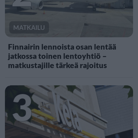
MATKAILU
Finnairin lennoista osan lentää
jatkossa toinen lentoyhtiö –
matkustajille tärkeä rajoitus
3