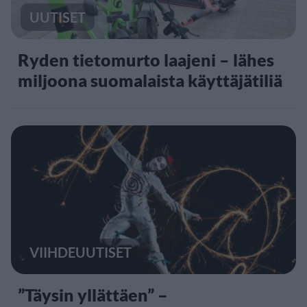
UUTISET
Ryden tietomurto laajeni – lähes
miljoona suomalaista käyttäjätiliä
VIIHDEUUTISET
”Täysin yllättäen” –