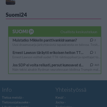
Suomi24
Info
Yhteistyössä
Tietoa meistä
Kesä!
Tietosuojalauseke
Jocka
Lähetä uutisvinkki
Tyyliniekka