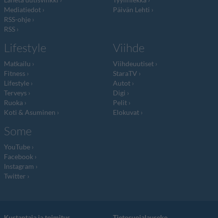
Mediatiedot
Päivän Lehti
RSS-ohje
RSS
Lifestyle
Viihde
Matkailu
Viihdeuutiset
Fitness
StaraTV
Lifestyle
Autot
Terveys
Digi
Ruoka
Pelit
Koti & Asuminen
Elokuvat
Some
YouTube
Facebook
Instagram
Twitter
Kustantaja ja toimitus
Tietosuojalauseke