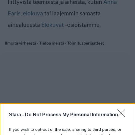
liittyvistä teemoista ja aiheista, kuten
Anna
Faris
,
elokuva
tai laajemmin samasta
aihealueesta
Elokuvat
-osioistamme.
Ilmoita virheestä
·
Tietoa meistä
·
Toimitusperiaatteet
Stara -
Do Not Process My Personal Information
If you wish to opt-out of the sale, sharing to third parties, or