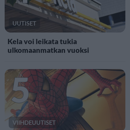
UUTISET
Kela voi leikata tukia
ulkomaanmatkan vuoksi
5
VIIHDEUUTISET