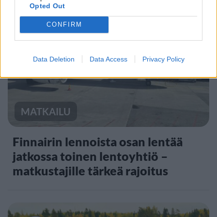
Opted Out
CONFIRM
2
Data Deletion
Data Access
Privacy Policy
MATKAILU
Finnairin lennoista osan lentää
jatkossa toinen lentoyhtiö –
matkustajille tärkeä rajoitus