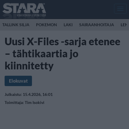
Men
TALLINK SILJA
POKEMON
LAKI
SAIRAANHOITAJA
LEN
Uusi X-Files -sarja etenee
– tähtikaartia jo
kiinnitetty
Elokuvat
Julkaistu: 15.4.2026, 16:01
Toimittaja:
Tim Isokivi