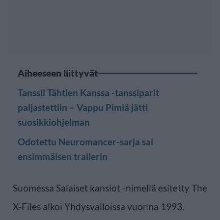
Aiheeseen liittyvät
Tanssii Tähtien Kanssa -tanssiparit
paljastettiin – Vappu Pimiä jätti
suosikkiohjelman
Odotettu Neuromancer-sarja sai
ensimmäisen trailerin
Suomessa Salaiset kansiot -nimellä esitetty The
X-Files alkoi Yhdysvalloissa vuonna 1993.