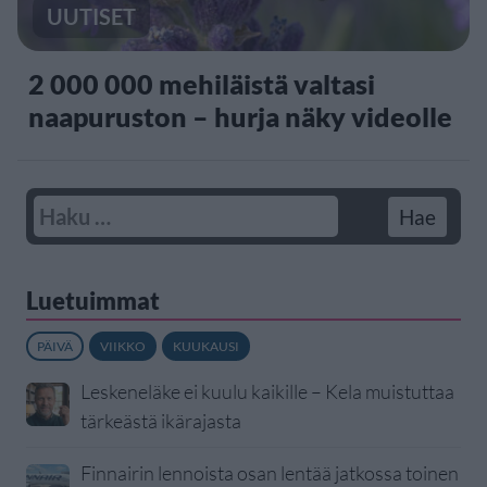
UUTISET
2 000 000 mehiläistä valtasi
naapuruston – hurja näky videolle
Luetuimmat
PÄIVÄ
VIIKKO
KUUKAUSI
Leskeneläke ei kuulu kaikille – Kela muistuttaa
tärkeästä ikärajasta
Finnairin lennoista osan lentää jatkossa toinen