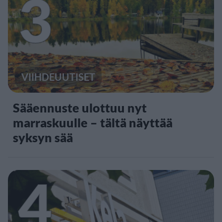
3
VIIHDEUUTISET
Sääennuste ulottuu nyt
marraskuulle – tältä näyttää
syksyn sää
4