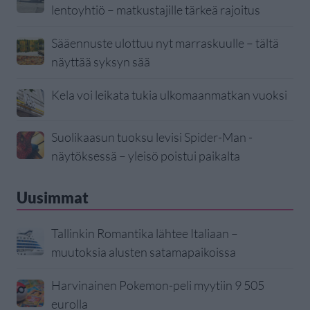
lentoyhtiö – matkustajille tärkeä rajoitus
Sääennuste ulottuu nyt marraskuulle – tältä
näyttää syksyn sää
Kela voi leikata tukia ulkomaanmatkan vuoksi
Suolikaasun tuoksu levisi Spider-Man -
näytöksessä – yleisö poistui paikalta
Uusimmat
Tallinkin Romantika lähtee Italiaan –
muutoksia alusten satamapaikoissa
Harvinainen Pokemon-peli myytiin 9 505
eurolla