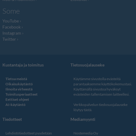
Some
YouTube
Facebook
Instagram
Twitter
Kustantaja ja toimitus
Tietosuojalauseke
Tietoa meistä
Käytämme sivustolla evästeitä
Oikaisukäytäntö
parantaaksemme käyttökokemustasi.
Ilmoita virheestä
Käyttämällä sivustoa hyväksyt
Toimitusperiaatteet
evästeiden tallentamisen laitteellesi.
Eettiset ohjeet
AI-käytäntö
Verkkopalvelun
tiedosuojalauseke
löytyy tästä
.
Tiedotteet
Mediamyynti
Lehdistötiedotteet pyydetään
Nostemedia Oy