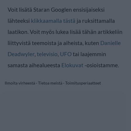
Voit lisätä Staran Googlen ensisijaiseksi
lähteeksi
klikkaamalla tästä
ja ruksittamalla
laatikon. Voit myös lukea lisää tähän artikkeliin
liittyvistä teemoista ja aiheista, kuten
Danielle
Deadwyler
,
televisio
,
UFO
tai laajemmin
samasta aihealueesta
Elokuvat
-osioistamme.
Ilmoita virheestä
·
Tietoa meistä
·
Toimitusperiaatteet