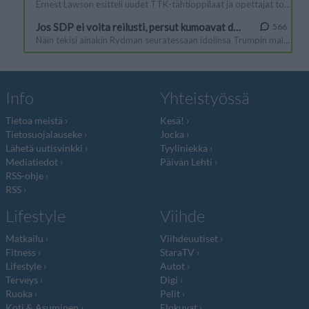
Info
Yhteistyössä
Tietoa meistä
Kesä!
Tietosuojalauseke
Jocka
Lähetä uutisvinkki
Tyyliniekka
Mediatiedot
Päivän Lehti
RSS-ohje
RSS
Lifestyle
Viihde
Matkailu
Viihdeuutiset
Fitness
StaraTV
Lifestyle
Autot
Terveys
Digi
Ruoka
Pelit
Koti & Asuminen
Elokuvat