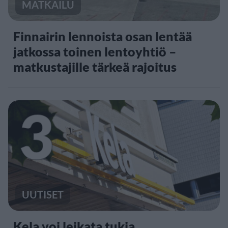
MATKAILU
Finnairin lennoista osan lentää
jatkossa toinen lentoyhtiö –
matkustajille tärkeä rajoitus
3
UUTISET
Kela voi leikata tukia