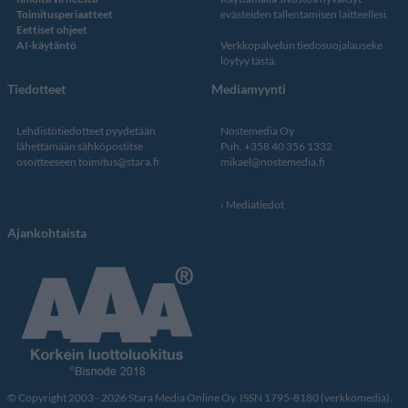
Toimitusperiaatteet
evästeiden tallentamisen laitteellesi.
Eettiset ohjeet
AI-käytäntö
Verkkopalvelun
tiedosuojalauseke
löytyy tästä
.
Tiedotteet
Mediamyynti
Lehdistötiedotteet pyydetään
Nostemedia Oy
lähettämään sähköpostitse
Puh. +358 40 356 1332
osoitteeseen
toimitus@stara.fi
mikael@nostemedia.fi
Mediatiedot
Ajankohtaista
© Copyright 2003 - 2026 Stara Media Online Oy. ISSN 1795-8180 (verkkomedia).