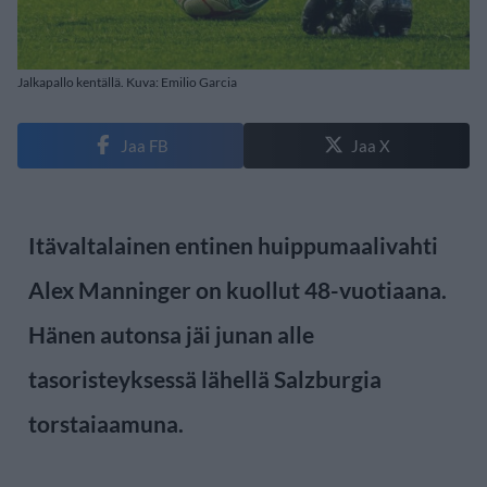
Jalkapallo kentällä. Kuva: Emilio Garcia
Jaa FB
Jaa X
Itävaltalainen entinen huippumaalivahti
Alex Manninger
on kuollut 48-vuotiaana.
Hänen autonsa jäi junan alle
tasoristeyksessä lähellä Salzburgia
torstaiaamuna.