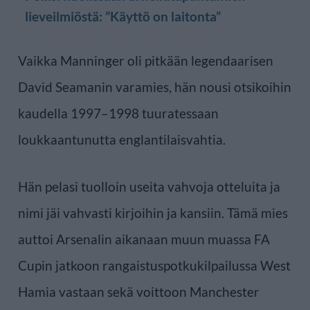
lieveilmiöstä: ”Käyttö on laitonta”
Vaikka Manninger oli pitkään legendaarisen
David Seamanin varamies, hän nousi otsikoihin
kaudella 1997–1998 tuuratessaan
loukkaantunutta englantilaisvahtia.
Hän pelasi tuolloin useita vahvoja otteluita ja
nimi jäi vahvasti kirjoihin ja kansiin. Tämä mies
auttoi Arsenalin aikanaan muun muassa FA
Cupin jatkoon rangaistuspotkukilpailussa West
Hamia vastaan sekä voittoon Manchester