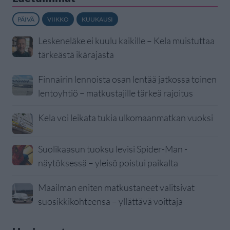
PÄIVÄ
VIIKKO
KUUKAUSI
Leskeneläke ei kuulu kaikille – Kela muistuttaa
tärkeästä ikärajasta
Finnairin lennoista osan lentää jatkossa toinen
lentoyhtiö – matkustajille tärkeä rajoitus
Kela voi leikata tukia ulkomaanmatkan vuoksi
Suolikaasun tuoksu levisi Spider-Man -
näytöksessä – yleisö poistui paikalta
Maailman eniten matkustaneet valitsivat
suosikkikohteensa – yllättävä voittaja