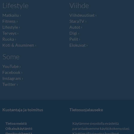
Lifestyle
Viihde
Matkailu
Viihdeuutiset
Fitness
StaraTV
Lifestyle
Autot
Terveys
Digi
Ruoka
Pelit
Koti & Asuminen
Elokuvat
Some
YouTube
Facebook
Instagram
Twitter
Kustantaja ja toimitus
Tietosuojalauseke
Tietoa meistä
Käytämme sivustolla evästeitä
Oikaisukäytäntö
parantaaksemme käyttökokemustasi.
Ilmoita virheestä
Käyttämällä sivustoa hyväksyt