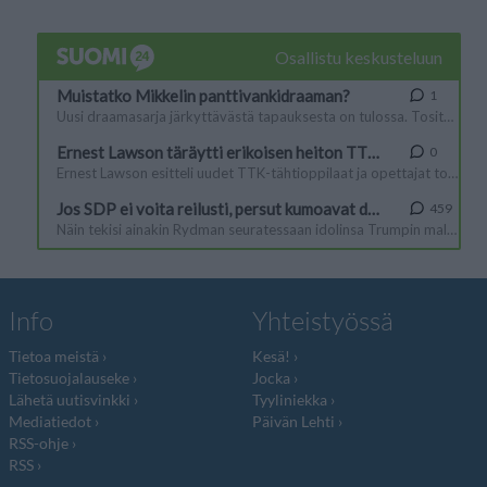
Info
Yhteistyössä
Tietoa meistä
Kesä!
Tietosuojalauseke
Jocka
Lähetä uutisvinkki
Tyyliniekka
Mediatiedot
Päivän Lehti
RSS-ohje
RSS