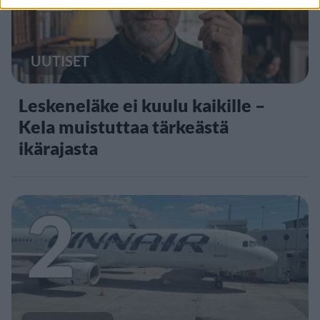
UUTISET
Leskeneläke ei kuulu kaikille –
Kela muistuttaa tärkeästä
ikärajasta
2