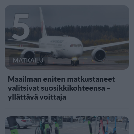
5
MATKAILU
Maailman eniten matkustaneet
valitsivat suosikkikohteensa –
yllättävä voittaja