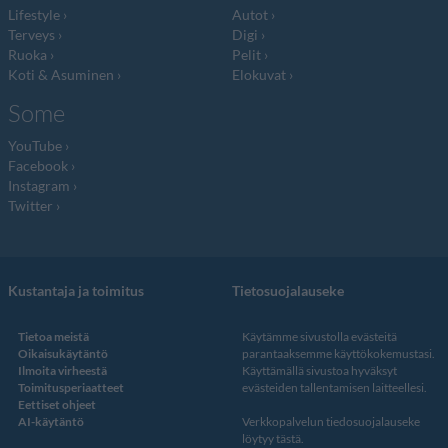
Lifestyle
Autot
Terveys
Digi
Ruoka
Pelit
Koti & Asuminen
Elokuvat
Some
YouTube
Facebook
Instagram
Twitter
Kustantaja ja toimitus
Tietosuojalauseke
Tietoa meistä
Käytämme sivustolla evästeitä
Oikaisukäytäntö
parantaaksemme käyttökokemustasi.
Ilmoita virheestä
Käyttämällä sivustoa hyväksyt
Toimitusperiaatteet
evästeiden tallentamisen laitteellesi.
Eettiset ohjeet
AI-käytäntö
Verkkopalvelun
tiedosuojalauseke
löytyy tästä
.