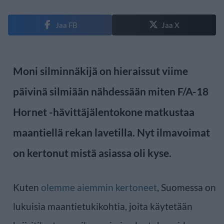
Jaa FB
Jaa X
Moni silminnäkijä on hieraissut viime
päivinä silmiään nähdessään miten F/A-18
Hornet -hävittäjälentokone matkustaa
maantiellä rekan lavetilla. Nyt ilmavoimat
on kertonut mistä asiassa oli kyse.
Kuten
olemme aiemmin kertoneet
, Suomessa on
lukuisia maantietukikohtia, joita käytetään