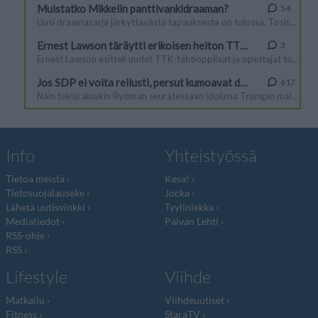
Info
Yhteistyössä
Tietoa meistä
Kesä!
Tietosuojalauseke
Jocka
Lähetä uutisvinkki
Tyyliniekka
Mediatiedot
Päivän Lehti
RSS-ohje
RSS
Lifestyle
Viihde
Matkailu
Viihdeuutiset
Fitness
StaraTV