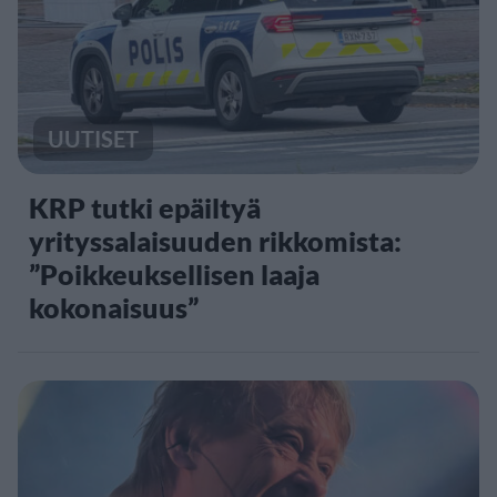
UUTISET
KRP tutki epäiltyä
yrityssalaisuuden rikkomista:
”Poikkeuksellisen laaja
kokonaisuus”