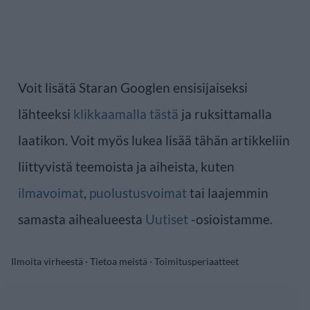
Voit lisätä Staran Googlen ensisijaiseksi
lähteeksi
klikkaamalla tästä
ja ruksittamalla
laatikon. Voit myös lukea lisää tähän artikkeliin
liittyvistä teemoista ja aiheista, kuten
ilmavoimat
,
puolustusvoimat
tai laajemmin
samasta aihealueesta
Uutiset
-osioistamme.
Ilmoita virheestä
·
Tietoa meistä
·
Toimitusperiaatteet