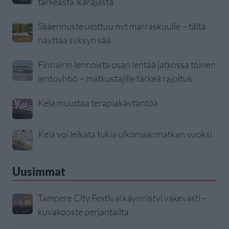
tärkeästä ikärajasta
Sääennuste ulottuu nyt marraskuulle – tältä
näyttää syksyn sää
Finnairin lennoista osan lentää jatkossa toinen
lentoyhtiö – matkustajille tärkeä rajoitus
Kela muuttaa terapiakäytäntöä
Kela voi leikata tukia ulkomaanmatkan vuoksi
Uusimmat
Tampere City Festival käynnistyi väkevästi –
kuvakooste perjantailta