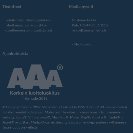
Tiedotteet
Mediamyynti
Lehdistötiedotteet pyydetään
Nostemedia Oy
lähettämään sähköpostitse
Puh. +358 40 356 1332
osoitteeseen
toimitus@stara.fi
mikael@nostemedia.fi
Mediatiedot
Ajankohtaista
© Copyright 2003 - 2026 Stara Media Online Oy. ISSN 1795-8180 (verkkomedia).
Kaikki oikeudet pidätetään. Materiaalin luvaton julkaiseminen ja lainaaminen on
kielletty. Stara®, Viihdetaivas®, Miss Pop®, Mister Pop®, Popstar®, Tuubi® ja
Jetset® ovat Stara Media Oy:n rekisteröityjä tavaramerkkejä, joiden käyttäminen
ilman lupaa on kielletty.