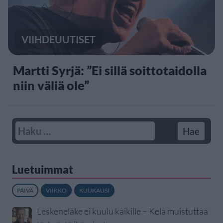
VIIHDEUUTISET
Martti Syrjä: ”Ei sillä soittotaidolla
niin väliä ole”
Luetuimmat
PÄIVÄ
VIIKKO
KUUKAUSI
Leskeneläke ei kuulu kaikille – Kela muistuttaa