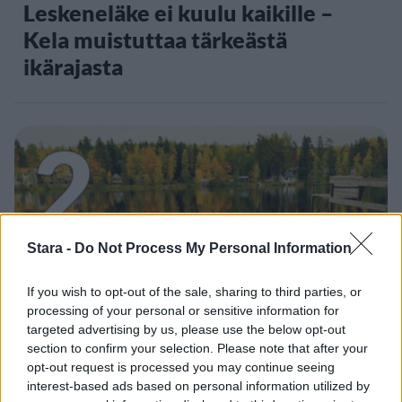
Leskeneläke ei kuulu kaikille –
Kela muistuttaa tärkeästä
ikärajasta
2
Stara -
Do Not Process My Personal Information
VIIHDEUUTISET
If you wish to opt-out of the sale, sharing to third parties, or
processing of your personal or sensitive information for
targeted advertising by us, please use the below opt-out
Sääennuste ulottuu nyt
section to confirm your selection. Please note that after your
opt-out request is processed you may continue seeing
marraskuulle – tältä näyttää
interest-based ads based on personal information utilized by
syksyn sää