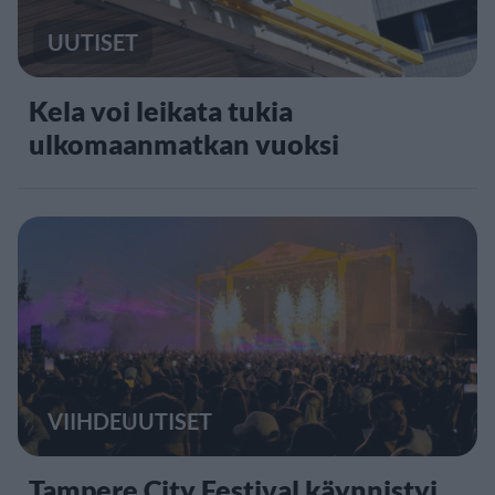
UUTISET
Kela voi leikata tukia
ulkomaanmatkan vuoksi
VIIHDEUUTISET
Tampere City Festival käynnistyi