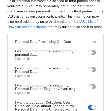
us or personal information disclosed to third parties prior to
your opt-out. You may separately opt-out of the further
disclosure of your personal information by third parties on the
IAB’s list of downstream participants. This information may
3
also be disclosed by us to third parties on the
IAB’s List of
Downstream Participants
that may further disclose it to other
third parties.
Personal Data Processing Opt Outs
I want to opt-out of the Sharing of my
personal data.
Opted In
MATKAILU
I want to opt-out of the Sale of my
Personal Data.
Finnairin lennoista osan lentää
Opted In
jatkossa toinen lentoyhtiö –
I want to opt-out of processing my
Personal Data for Targeted Advertising.
matkustajille tärkeä rajoitus
Opted In
I want to opt-out of Collection, Use,
Retention, Sale, and/or Sharing of my
Personal Data that Is Unrelated with the