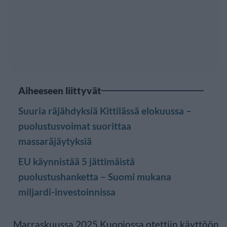
Aiheeseen liittyvät
Suuria räjähdyksiä Kittilässä elokuussa –
puolustusvoimat suorittaa
massaräjäytyksiä
EU käynnistää 5 jättimäistä
puolustushanketta – Suomi mukana
miljardi-investoinnissa
Marraskuussa 2025 Kuopiossa otettiin käyttöön