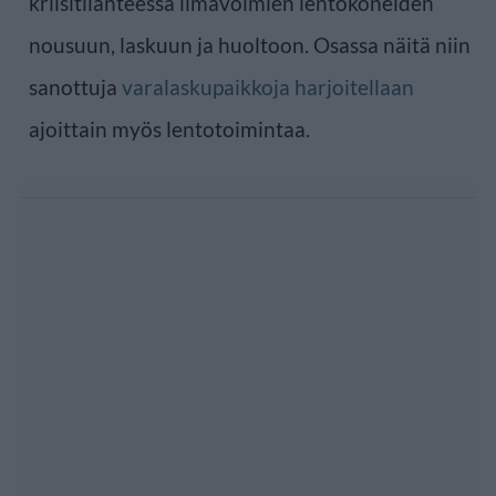
kriisitilanteessa ilmavoimien lentokoneiden
nousuun, laskuun ja huoltoon. Osassa näitä niin
sanottuja
varalaskupaikkoja harjoitellaan
ajoittain myös lentotoimintaa.