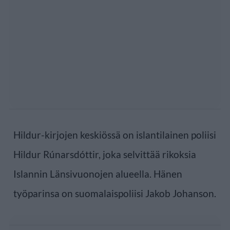
Hildur-kirjojen keskiössä on islantilainen poliisi
Hildur Rúnarsdóttir, joka selvittää rikoksia
Islannin Länsivuonojen alueella. Hänen
työparinsa on suomalaispoliisi Jakob Johanson.