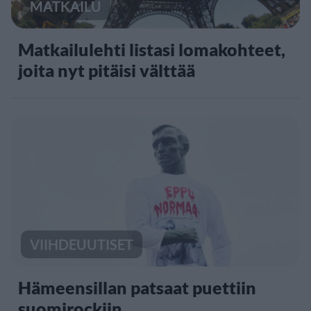
MATKAILU
Matkailulehti listasi lomakohteet,
joita nyt pitäisi välttää
VIIHDEUUTISET
Hämeensillan patsaat puettiin
suomirockiin