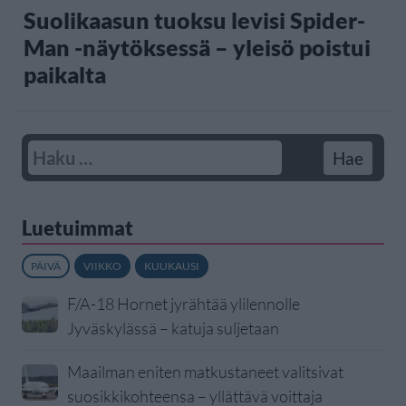
Suolikaasun tuoksu levisi Spider-
Man -näytöksessä – yleisö poistui
paikalta
Luetuimmat
PÄIVÄ
VIIKKO
KUUKAUSI
F/A-18 Hornet jyrähtää ylilennolle
Jyväskylässä – katuja suljetaan
Maailman eniten matkustaneet valitsivat
suosikkikohteensa – yllättävä voittaja