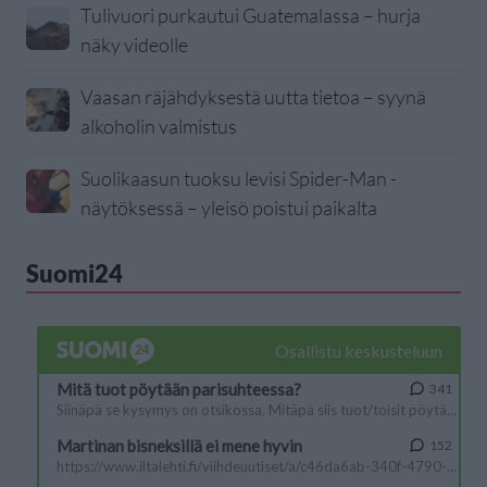
Tulivuori purkautui Guatemalassa – hurja
näky videolle
Vaasan räjähdyksestä uutta tietoa – syynä
alkoholin valmistus
Suolikaasun tuoksu levisi Spider-Man -
näytöksessä – yleisö poistui paikalta
Suomi24