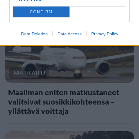
CONFIRM
2
Data Deletion
Data Access
Privacy Policy
MATKAILU
Maailman eniten matkustaneet
valitsivat suosikkikohteensa –
yllättävä voittaja