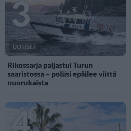
3
UUTISET
Rikossarja paljastui Turun
saaristossa – poliisi epäilee viittä
nuorukaista
4