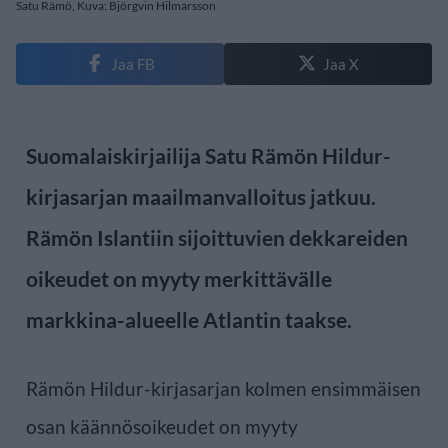
Satu Rämö, Kuva: Björgvin Hilmarsson
Jaa FB
Jaa X
Suomalaiskirjailija Satu Rämön Hildur-
kirjasarjan maailmanvalloitus jatkuu.
Rämön Islantiin sijoittuvien dekkareiden
oikeudet on myyty merkittävälle
markkina-alueelle Atlantin taakse.
Rämön Hildur-kirjasarjan kolmen ensimmäisen
osan käännösoikeudet on myyty