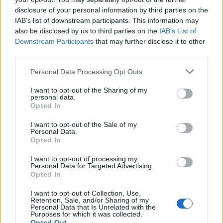
disclosure of your personal information by third parties on the
IAB’s list of downstream participants. This information may
also be disclosed by us to third parties on the
IAB’s List of
Downstream Participants
that may further disclose it to other
third parties.
Staran luetuimmat
Personal Data Processing Opt Outs
1
I want to opt-out of the Sharing of my
personal data.
Opted In
I want to opt-out of the Sale of my
Personal Data.
Opted In
I want to opt-out of processing my
Personal Data for Targeted Advertising.
UUTISET
Opted In
I want to opt-out of Collection, Use,
F/A-18 Hornet jyrähtää ylilennolle
Retention, Sale, and/or Sharing of my
Personal Data that Is Unrelated with the
Jyväskylässä – katuja suljetaan
Purposes for which it was collected.
Opted Out