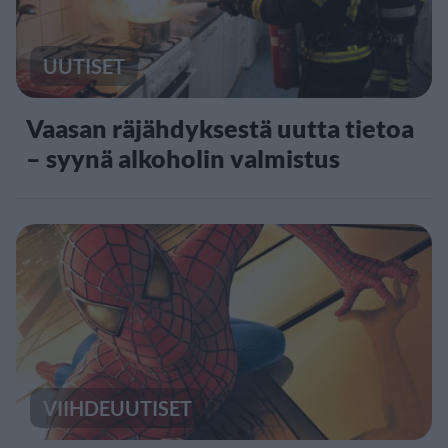
UUTISET
Vaasan räjähdyksestä uutta tietoa
– syynä alkoholin valmistus
VIIHDEUUTISET