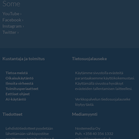
Some
YouTube
Facebook
Instagram
Twitter
Kustantaja ja toimitus
Tietosuojalauseke
Tietoa meistä
Käytämme sivustolla evästeitä
Oikaisukäytäntö
parantaaksemme käyttökokemustasi.
Ilmoita virheestä
Käyttämällä sivustoa hyväksyt
Toimitusperiaatteet
evästeiden tallentamisen laitteellesi.
Eettiset ohjeet
AI-käytäntö
Verkkopalvelun
tiedosuojalauseke
löytyy tästä
.
Tiedotteet
Mediamyynti
Lehdistötiedotteet pyydetään
Nostemedia Oy
lähettämään sähköpostitse
Puh. +358 40 356 1332
osoitteeseen
toimitus@stara.fi
mikael@nostemedia.fi