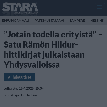
Men
EPPU NORMAALI
PATE MUSTAJÄRVI
TAMPERE
HELSINKI
”Jotain todella erityistä” –
Satu Rämön Hildur-
hittikirjat julkaistaan
Yhdysvalloissa
Viihdeuutiset
Julkaistu: 16.4.2026, 15:04
Toimittaja:
Tim Isokivi