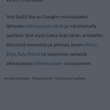
Voit lisätä Staran Googlen ensisijaiseksi
lähteeksi
klikkaamalla tästä
ja ruksittamalla
laatikon. Voit myös lukea lisää tähän artikkeliin
liittyvistä teemoista ja aiheista, kuten
Hildur
,
kirja
,
Satu Rämö
tai laajemmin samasta
aihealueesta
Viihdeuutiset
-osioistamme.
Ilmoita virheestä
·
Tietoa meistä
·
Toimitusperiaatteet