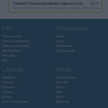
Info
Yhteistyössä
Tietoa meistä
Kesä!
Tietosuojalauseke
Jocka
Lähetä uutisvinkki
Tyyliniekka
Mediatiedot
Päivän Lehti
RSS-ohje
RSS
Lifestyle
Viihde
Matkailu
Viihdeuutiset
Fitness
StaraTV
Lifestyle
Autot
Terveys
Digi
Ruoka
Pelit
Koti & Asuminen
Elokuvat