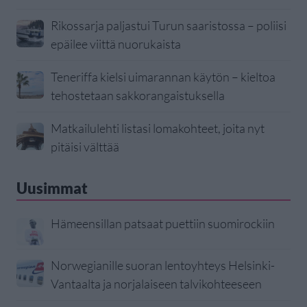
Rikossarja paljastui Turun saaristossa – poliisi
epäilee viittä nuorukaista
Teneriffa kielsi uimarannan käytön – kieltoa
tehostetaan sakkorangaistuksella
Matkailulehti listasi lomakohteet, joita nyt
pitäisi välttää
Uusimmat
Hämeensillan patsaat puettiin suomirockiin
Norwegianille suoran lentoyhteys Helsinki-
Vantaalta ja norjalaiseen talvikohteeseen