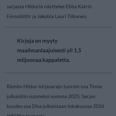
sarjassa Hilduria näyttelee Ebba Katrín
Finnsdóttir ja Jakobia Lauri Tilkanen.
Kirjoja on myyty
maailmanlaajuisesti yli 1,5
miljoonaa kappaletta.
Rämön Hildur-kirjasarajn tuorein osa Tinna
julkaistiin suomeksi vuonna 2025. Sarjan
kuudes osa Dísa julkaistaan lokakuussa 2026
WSOY:n toimesta.