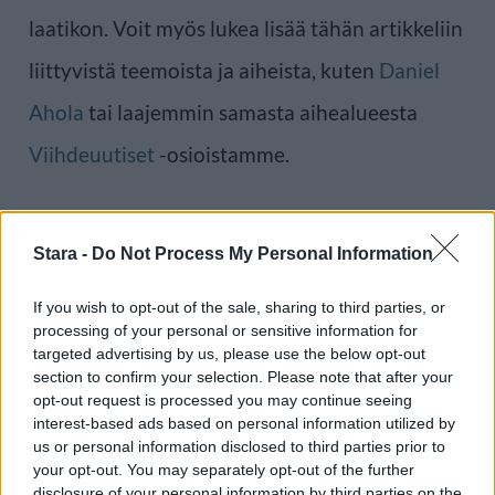
laatikon. Voit myös lukea lisää tähän artikkeliin
liittyvistä teemoista ja aiheista, kuten
Daniel
Ahola
tai laajemmin samasta aihealueesta
Viihdeuutiset
-osioistamme.
Ilmoita virheestä
·
Tietoa meistä
·
Toimitusperiaatteet
Stara -
Do Not Process My Personal Information
If you wish to opt-out of the sale, sharing to third parties, or
processing of your personal or sensitive information for
targeted advertising by us, please use the below opt-out
section to confirm your selection. Please note that after your
opt-out request is processed you may continue seeing
interest-based ads based on personal information utilized by
us or personal information disclosed to third parties prior to
your opt-out. You may separately opt-out of the further
disclosure of your personal information by third parties on the