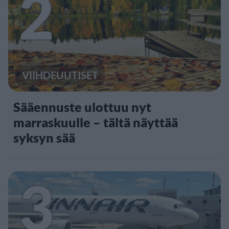
2
VIIHDEUUTISET
Sääennuste ulottuu nyt
marraskuulle – tältä näyttää
syksyn sää
3