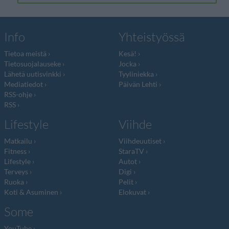
Info
Yhteistyössä
Tietoa meistä
Kesä!
Tietosuojalauseke
Jocka
Lähetä uutisvinkki
Tyyliniekka
Mediatiedot
Päivän Lehti
RSS-ohje
RSS
Lifestyle
Viihde
Matkailu
Viihdeuutiset
Fitness
StaraTV
Lifestyle
Autot
Terveys
Digi
Ruoka
Pelit
Koti & Asuminen
Elokuvat
Some
YouTube