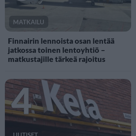
MATKAILU
Finnairin lennoista osan lentää
jatkossa toinen lentoyhtiö –
matkustajille tärkeä rajoitus
4
UUTISET