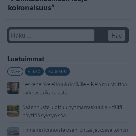
kokonaisuus”
Luetuimmat
PÄIVÄ
VIIKKO
KUUKAUSI
Leskeneläke ei kuulu kaikille – Kela muistuttaa
tärkeästä ikärajasta
Sääennuste ulottuu nyt marraskuulle – tältä
näyttää syksyn sää
Finnairin lennoista osan lentää jatkossa toinen