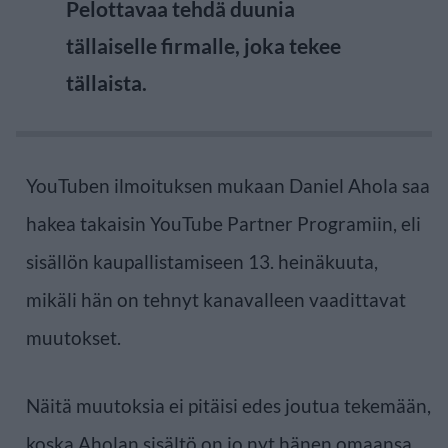
Pelottavaa tehdä duunia
tällaiselle firmalle, joka tekee
tällaista.
YouTuben ilmoituksen mukaan Daniel Ahola saa
hakea takaisin YouTube Partner Programiin, eli
sisällön kaupallistamiseen 13. heinäkuuta,
mikäli hän on tehnyt kanavalleen vaadittavat
muutokset.
Näitä muutoksia ei pitäisi edes joutua tekemään,
koska Aholan sisältö on jo nyt hänen omaansa,