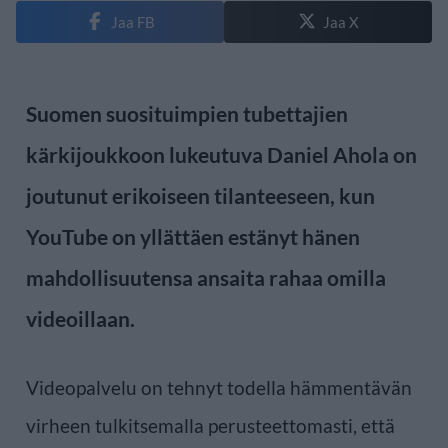
Jaa FB
Jaa X
Suomen suosituimpien tubettajien
kärkijoukkoon lukeutuva
Daniel Ahola
on
joutunut erikoiseen tilanteeseen, kun
YouTube on yllättäen estänyt hänen
mahdollisuutensa ansaita rahaa omilla
videoillaan.
Videopalvelu on tehnyt todella hämmentävän
virheen tulkitsemalla perusteettomasti, että