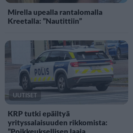
Mirella upealla rantalomalla
Kreetalla: ”Nautittiin”
UUTISET
KRP tutki epäiltyä
yrityssalaisuuden rikkomista:
”Poikkeuksellisen laaja