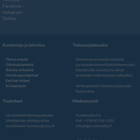
Facebook
Instagram
Twitter
Kustantaja ja toimitus
Tietosuojalauseke
Tietoa meistä
Käytämme sivustolla evästeitä
Oikaisukäytäntö
parantaaksemme käyttökokemustasi.
Ilmoita virheestä
Käyttämällä sivustoa hyväksyt
Toimitusperiaatteet
evästeiden tallentamisen laitteellesi.
Eettiset ohjeet
AI-käytäntö
Verkkopalvelun
tiedosuojalauseke
löytyy tästä
.
Tiedotteet
Mediamyynti
Lehdistötiedotteet pyydetään
Nostemedia Oy
lähettämään sähköpostitse
Puh. +358 40 356 1332
osoitteeseen
toimitus@stara.fi
mikael@nostemedia.fi