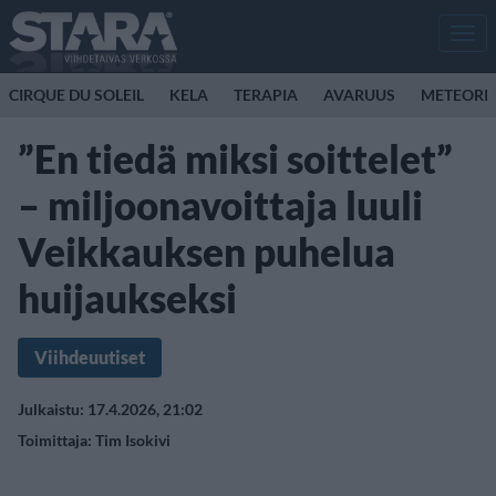
Men
CIRQUE DU SOLEIL
KELA
TERAPIA
AVARUUS
METEORI
”En tiedä miksi soittelet”
– miljoonavoittaja luuli
Veikkauksen puhelua
huijaukseksi
Viihdeuutiset
Julkaistu: 17.4.2026, 21:02
Toimittaja:
Tim Isokivi