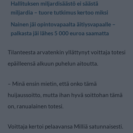
Hallituksen miljardisäästö ei säästä
miljardia – tuore tutkimus kertoo miksi
Nainen jäi opintovapaalta äitiysvapaalle –
palkasta jäi lähes 5 000 euroa saamatta
Tilanteesta arvatenkin yllättynyt voittaja totesi
epäilleensä alkuun puhelun aitoutta.
– Minä ensin mietin, että onko tämä
huijaussoitto, mutta ihan hyvä soittohan tämä
on, ranualainen totesi.
Voittaja kertoi pelaavansa Milliä satunnaisesti.