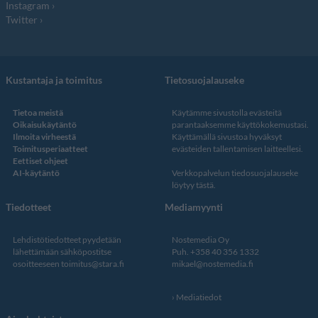
Instagram
Twitter
Kustantaja ja toimitus
Tietosuojalauseke
Tietoa meistä
Käytämme sivustolla evästeitä
Oikaisukäytäntö
parantaaksemme käyttökokemustasi.
Ilmoita virheestä
Käyttämällä sivustoa hyväksyt
Toimitusperiaatteet
evästeiden tallentamisen laitteellesi.
Eettiset ohjeet
AI-käytäntö
Verkkopalvelun
tiedosuojalauseke
löytyy tästä
.
Tiedotteet
Mediamyynti
Lehdistötiedotteet pyydetään
Nostemedia Oy
lähettämään sähköpostitse
Puh. +358 40 356 1332
osoitteeseen
toimitus@stara.fi
mikael@nostemedia.fi
Mediatiedot