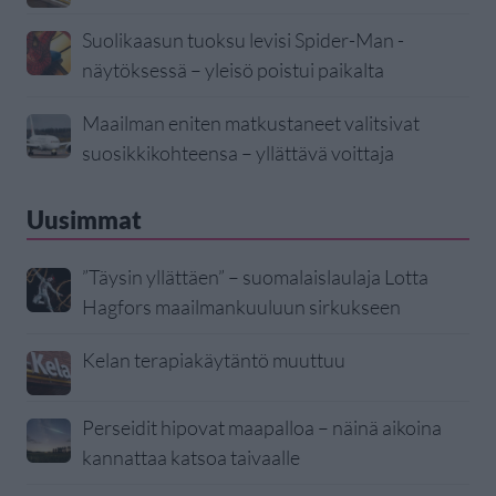
Suolikaasun tuoksu levisi Spider-Man -
näytöksessä – yleisö poistui paikalta
Maailman eniten matkustaneet valitsivat
suosikkikohteensa – yllättävä voittaja
Uusimmat
”Täysin yllättäen” – suomalaislaulaja Lotta
Hagfors maailmankuuluun sirkukseen
Kelan terapiakäytäntö muuttuu
Perseidit hipovat maapalloa – näinä aikoina
kannattaa katsoa taivaalle