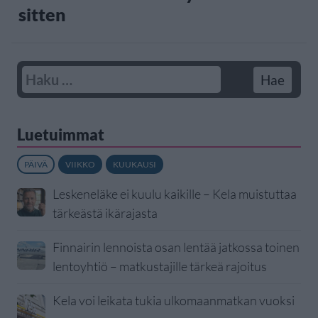
sitten
Luetuimmat
PÄIVÄ
VIIKKO
KUUKAUSI
Leskeneläke ei kuulu kaikille – Kela muistuttaa
tärkeästä ikärajasta
Finnairin lennoista osan lentää jatkossa toinen
lentoyhtiö – matkustajille tärkeä rajoitus
Kela voi leikata tukia ulkomaanmatkan vuoksi