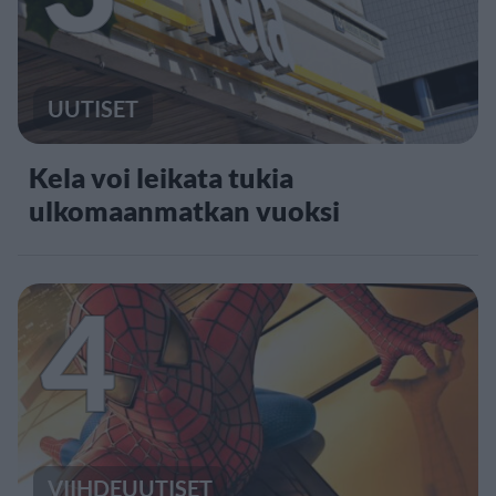
UUTISET
Kela voi leikata tukia
ulkomaanmatkan vuoksi
4
VIIHDEUUTISET