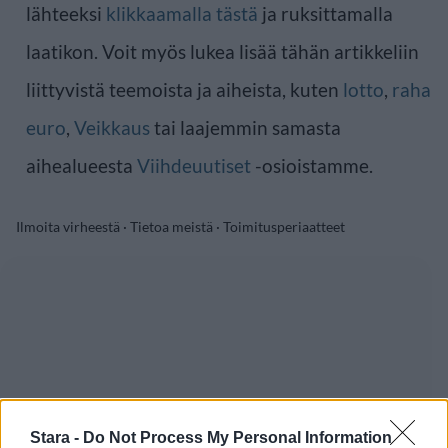
lähteeksi
klikkaamalla tästä
ja ruksittamalla
laatikon. Voit myös lukea lisää tähän artikkeliin
liittyvistä teemoista ja aiheista, kuten
lotto
,
raha
euro
,
Veikkaus
tai laajemmin samasta
aihealueesta
Viihdeuutiset
-osioistamme.
Ilmoita virheestä
·
Tietoa meistä
·
Toimitusperiaatteet
Stara -
Do Not Process My Personal Information