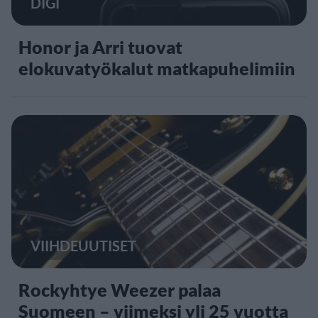
DIGI
Honor ja Arri tuovat
elokuvatyökalut matkapuhelimiin
VIIHDEUUTISET
Rockyhtye Weezer palaa
Suomeen – viimeksi yli 25 vuotta