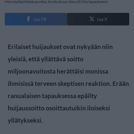
Mies täyttää lottokuponkia, Kuvituskuva: Stara (Ei liity tapaukseen)
Jaa FB
Jaa X
Erilaiset huijaukset ovat nykyään niin
yleisiä, että yllättävä soitto
miljoonavoitosta herättäisi monissa
ihmisissä terveen skeptisen reaktion. Erään
ranualaisen tapauksessa epäilty
huijaussoitto osoittautuikin iloiseksi
yllätykseksi.