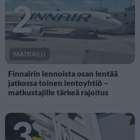
2
MATKAILU
Finnairin lennoista osan lentää
jatkossa toinen lentoyhtiö –
matkustajille tärkeä rajoitus
3