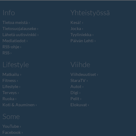
Info
Yhteistyössä
Tietoa meistä
Kesä!
Tietosuojalauseke
Jocka
Lähetä uutisvinkki
Tyyliniekka
Mediatiedot
Päivän Lehti
RSS-ohje
RSS
Lifestyle
Viihde
Matkailu
Viihdeuutiset
Fitness
StaraTV
Lifestyle
Autot
Terveys
Digi
Ruoka
Pelit
Koti & Asuminen
Elokuvat
Some
YouTube
Facebook