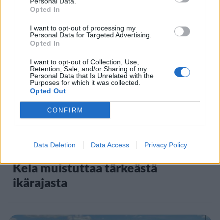
Personal Data.
Opted In
Staran luetuimmat
I want to opt-out of processing my
1
Personal Data for Targeted Advertising.
Opted In
I want to opt-out of Collection, Use,
Retention, Sale, and/or Sharing of my
Personal Data that Is Unrelated with the
Purposes for which it was collected.
Opted Out
CONFIRM
UUTISET
Data Deletion
Data Access
Privacy Policy
Leskeneläke ei kuulu kaikille –
Kela muistuttaa tärkeästä
ikärajasta