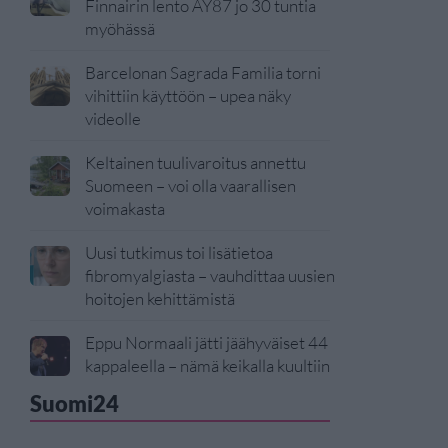
Finnairin lento AY87 jo 30 tuntia
myöhässä
Barcelonan Sagrada Familia torni
vihittiin käyttöön – upea näky
videolle
Keltainen tuulivaroitus annettu
Suomeen – voi olla vaarallisen
voimakasta
Uusi tutkimus toi lisätietoa
fibromyalgiasta – vauhdittaa uusien
hoitojen kehittämistä
Eppu Normaali jätti jäähyväiset 44
kappaleella – nämä keikalla kuultiin
Suomi24