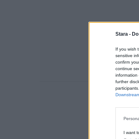
Stara -
Do
If you wish 
sensitive in
confirm you
continue se
information 
further disc
participants
Downstream 
Persona
I want t