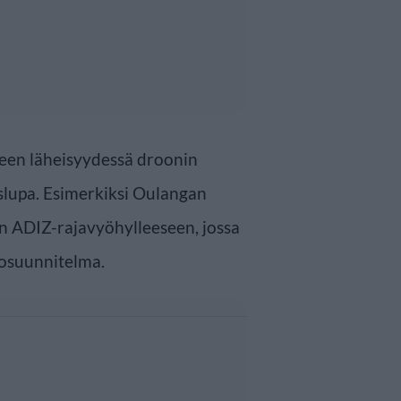
ueen läheisyydessä droonin
slupa. Esimerkiksi Oulangan
n ADIZ-rajavyöhylleeseen, jossa
osuunnitelma.