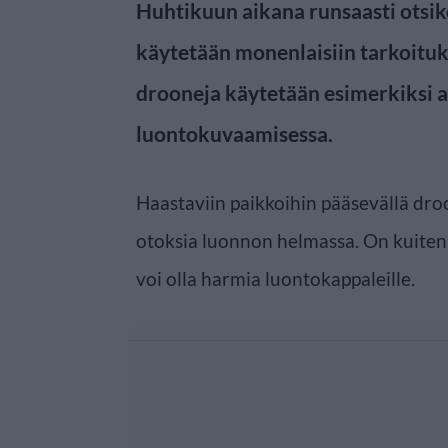
Huhtikuun aikana runsaasti otsiko
käytetään monenlaisiin tarkoituk
drooneja käytetään esimerkiksi 
luontokuvaamisessa.
Haastaviin paikkoihin pääsevällä droo
otoksia luonnon helmassa. On kuitenk
voi olla harmia luontokappaleille.