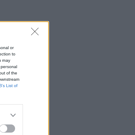
sonal or
ection to
ou may
 personal
out of the
 downstream
B’s List of