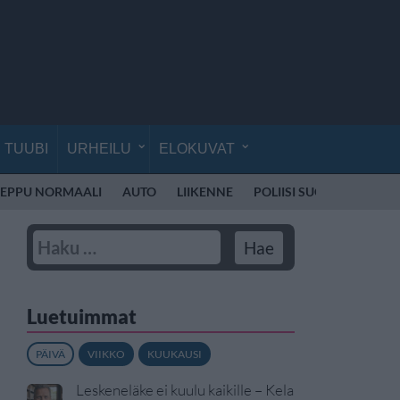
TUUBI
URHEILU
ELOKUVAT
EPPU NORMAALI
AUTO
LIIKENNE
POLIISI SUOMI
SKOOT
Luetuimmat
PÄIVÄ
VIIKKO
KUUKAUSI
Leskeneläke ei kuulu kaikille – Kela