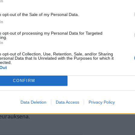
In
o opt-out of the Sale of my Personal Data.
esti
In
to opt-out of processing my Personal Data for Targeted
ing.
ia huomioimaan lintujen
In
ajan. Linnut ovat herkimmillään
o opt-out of Collection, Use, Retention, Sale, and/or Sharing
ersonal Data that Is Unrelated with the Purposes for which it
pesivät tai muuttavat.
lected.
Out
ituksen mukaan pääsääntöisesti
CONFIRM
 voi olla kuitenkin kiellettyä tai
Data Deletion
Data Access
Privacy Policy
lualueilla ja Puolustusvoimien
seurauksena.