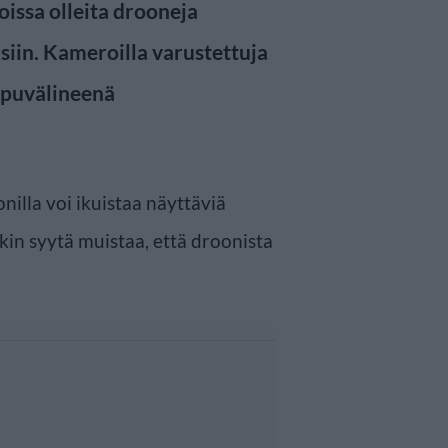
issa olleita drooneja
siin. Kameroilla varustettuja
apuvälineenä
nilla voi ikuistaa näyttäviä
in syytä muistaa, että droonista