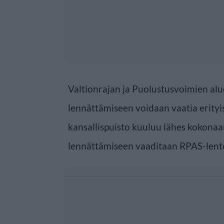
Valtionrajan ja Puolustusvoimien al
lennättämiseen voidaan vaatia erityi
kansallispuisto kuuluu lähes kokonaa
lennättämiseen vaaditaan RPAS-lent