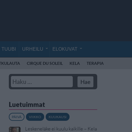
TUUBI
URHEILU
ELOKUVAT
TKULAUTA
CIRQUE DU SOLEIL
KELA
TERAPIA
AVARUUS
Luetuimmat
PÄIVÄ
VIIKKO
KUUKAUSI
Leskeneläke ei kuulu kaikille – Kela