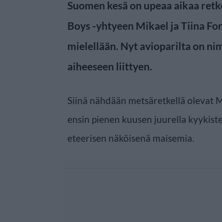
Suomen kesä on upeaa aikaa retkei
Boys -yhtyeen Mikael ja Tiina For
mielellään. Nyt avioparilta on nim
aiheeseen liittyen.
Siinä nähdään metsäretkellä olevat M
ensin pienen kuusen juurella kyykist
eteerisen näköisenä maisemia.