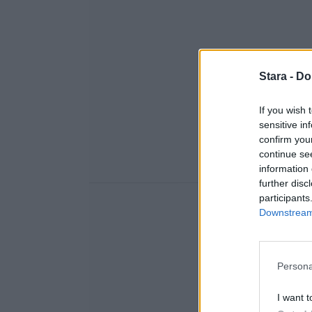
Stara -
Do
If you wish 
sensitive in
confirm you
continue se
information 
further disc
participants
Downstream 
Persona
I want t