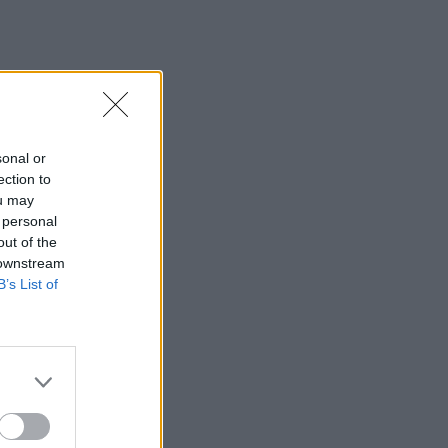
sonal or
ection to
ou may
 personal
out of the
 downstream
B’s List of