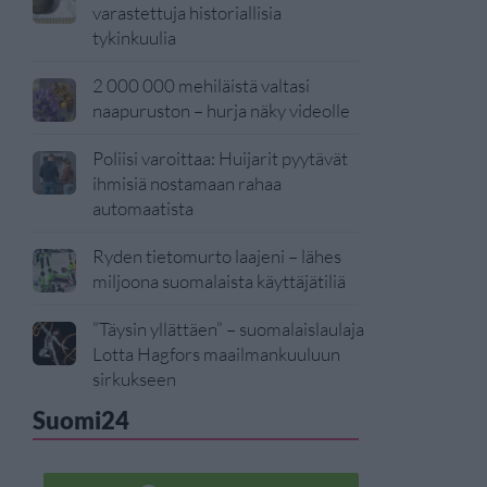
varastettuja historiallisia
tykinkuulia
2 000 000 mehiläistä valtasi
naapuruston – hurja näky videolle
Poliisi varoittaa: Huijarit pyytävät
ihmisiä nostamaan rahaa
automaatista
Ryden tietomurto laajeni – lähes
miljoona suomalaista käyttäjätiliä
”Täysin yllättäen” – suomalaislaulaja
Lotta Hagfors maailmankuuluun
sirkukseen
Suomi24