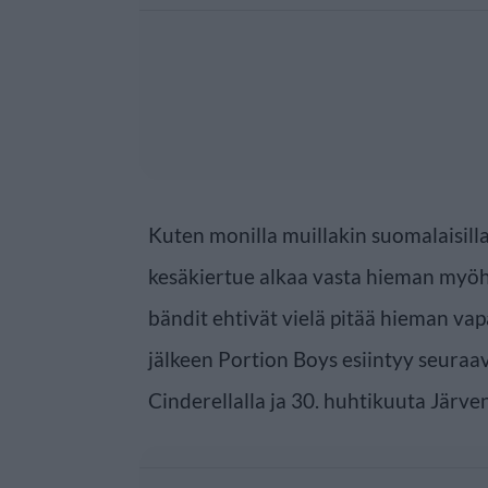
Kuten monilla muillakin suomalaisilla 
kesäkiertue alkaa vasta hieman myö
bändit ehtivät vielä pitää hieman vap
jälkeen Portion Boys esiintyy seuraa
Cinderellalla ja 30. huhtikuuta Järv