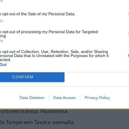
In
o opt-out of the Sale of my Personal Data.
s
In
to opt-out of processing my Personal Data for Targeted
ing.
ihmettelee mitä Mikael siinä
In
n rullan vessapaperia, ja tilanne
o opt-out of Collection, Use, Retention, Sale, and/or Sharing
ersonal Data that Is Unrelated with the Purposes for which it
tion Boysin aviopari toivottaa
lected.
Out
CONFIRM
 jossa tuskin tarvitsee tehdä
Data Deletion
Data Access
Privacy Policy
na se esiintyy Laukaassa
-yhtyeen kanssa. Huomenna
lle Tampereen Tavara-asemalla.