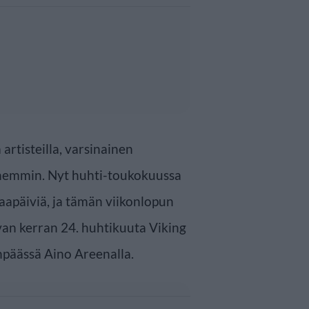
artisteilla, varsinainen
hemmin. Nyt huhti-toukokuussa
aapäiviä, ja tämän viikonlopun
van kerran 24. huhtikuuta Viking
enpäässä Aino Areenalla.