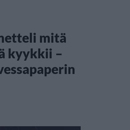
metteli mitä
ä kyykkii –
 vessapaperin