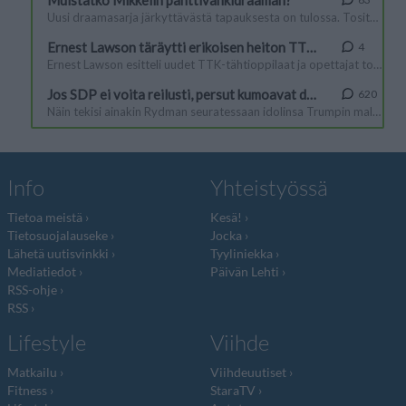
Info
Yhteistyössä
Tietoa meistä
Kesä!
Tietosuojalauseke
Jocka
Lähetä uutisvinkki
Tyyliniekka
Mediatiedot
Päivän Lehti
RSS-ohje
RSS
Lifestyle
Viihde
Matkailu
Viihdeuutiset
Fitness
StaraTV