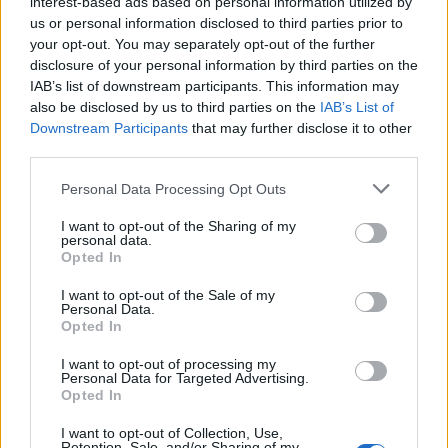
interest-based ads based on personal information utilized by
us or personal information disclosed to third parties prior to
your opt-out. You may separately opt-out of the further
disclosure of your personal information by third parties on the
IAB’s list of downstream participants. This information may
Staran luetuimmat
also be disclosed by us to third parties on the
IAB’s List of
Downstream Participants
that may further disclose it to other
1
third parties.
Personal Data Processing Opt Outs
I want to opt-out of the Sharing of my
personal data.
Opted In
I want to opt-out of the Sale of my
Personal Data.
UUTISET
Opted In
I want to opt-out of processing my
Leskeneläke ei kuulu kaikille –
Personal Data for Targeted Advertising.
Opted In
Kela muistuttaa tärkeästä
ikärajasta
I want to opt-out of Collection, Use,
Retention, Sale, and/or Sharing of my