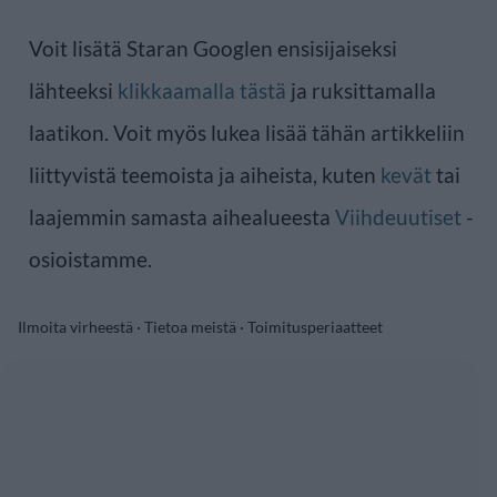
Voit lisätä Staran Googlen ensisijaiseksi
lähteeksi
klikkaamalla tästä
ja ruksittamalla
laatikon. Voit myös lukea lisää tähän artikkeliin
liittyvistä teemoista ja aiheista, kuten
kevät
tai
laajemmin samasta aihealueesta
Viihdeuutiset
-
osioistamme.
Ilmoita virheestä
·
Tietoa meistä
·
Toimitusperiaatteet