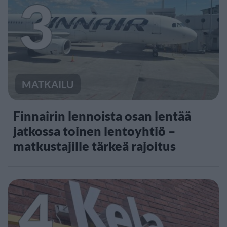
3
MATKAILU
Finnairin lennoista osan lentää
jatkossa toinen lentoyhtiö –
matkustajille tärkeä rajoitus
4