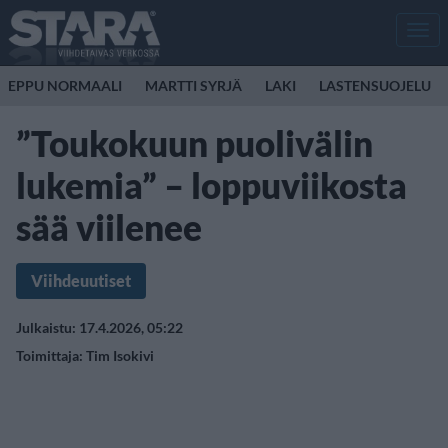
Men
EPPU NORMAALI
MARTTI SYRJÄ
LAKI
LASTENSUOJELU
”Toukokuun puolivälin
lukemia” – loppuviikosta
sää viilenee
Viihdeuutiset
Julkaistu: 17.4.2026, 05:22
Toimittaja:
Tim Isokivi