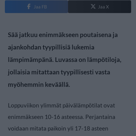
Jaa FB
Jaa X
Sää jatkuu enimmäkseen poutaisena ja
ajankohdan tyypillisiä lukemia
lämpimämpänä. Luvassa on lämpötiloja,
jollaisia mitattaan tyypillisesti vasta
myöhemmin keväällä.
Loppuviikon ylimmät päivälämpötilat ovat
enimmäkseen 10-16 asteessa. Perjantaina
voidaan mitata paikoin yli 17-18 asteen