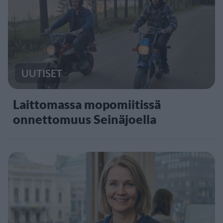
UUTISET
Laittomassa mopomiitissä
onnettomuus Seinäjoella