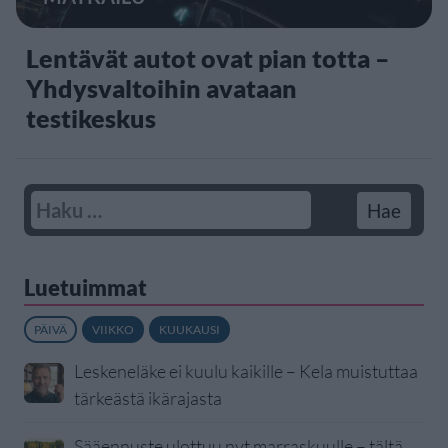
Lentävät autot ovat pian totta –
Yhdysvaltoihin avataan
testikeskus
Luetuimmat
PÄIVÄ
VIIKKO
KUUKAUSI
Leskeneläke ei kuulu kaikille – Kela muistuttaa
tärkeästä ikärajasta
Sääennuste ulottuu nyt marraskuulle – tältä