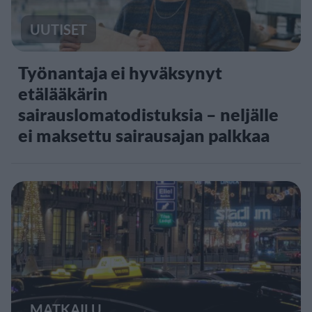
UUTISET
Työnantaja ei hyväksynyt
etälääkärin
sairauslomatodistuksia – neljälle
ei maksettu sairausajan palkkaa
MATKAILU