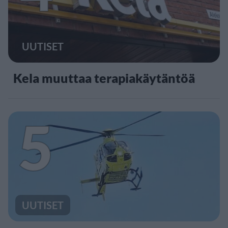
UUTISET
Kela muuttaa terapiakäytäntöä
5
UUTISET