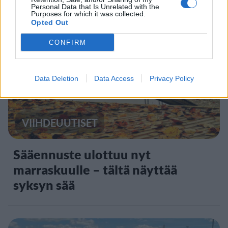
Personal Data that Is Unrelated with the
Purposes for which it was collected.
Opted Out
2
CONFIRM
Data Deletion
Data Access
Privacy Policy
VIIHDEUUTISET
Sääennuste ulottuu nyt
marraskuulle – tältä näyttää
syksyn sää