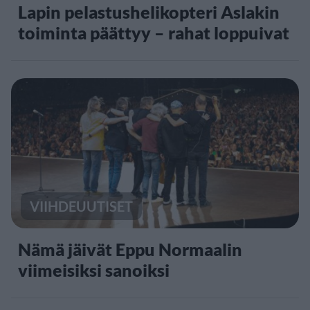
Lapin pelastushelikopteri Aslakin
toiminta päättyy – rahat loppuivat
VIIHDEUUTISET
Nämä jäivät Eppu Normaalin
viimeisiksi sanoiksi