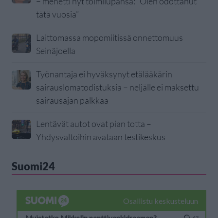
– menetti nyt toimilupansa: ”Olen odottanut
tätä vuosia”
Laittomassa mopomiitissä onnettomuus
Seinäjoella
Työnantaja ei hyväksynyt etälääkärin
sairauslomatodistuksia – neljälle ei maksettu
sairausajan palkkaa
Lentävät autot ovat pian totta –
Yhdysvaltoihin avataan testikeskus
Suomi24