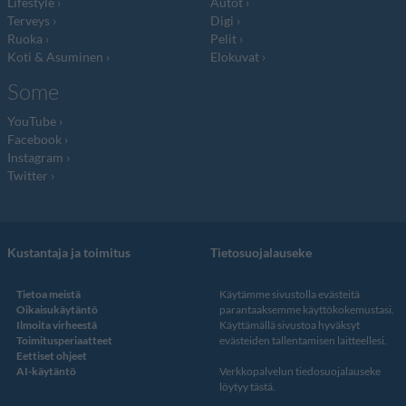
Lifestyle
Autot
Terveys
Digi
Ruoka
Pelit
Koti & Asuminen
Elokuvat
Some
YouTube
Facebook
Instagram
Twitter
Kustantaja ja toimitus
Tietosuojalauseke
Tietoa meistä
Käytämme sivustolla evästeitä
Oikaisukäytäntö
parantaaksemme käyttökokemustasi.
Ilmoita virheestä
Käyttämällä sivustoa hyväksyt
Toimitusperiaatteet
evästeiden tallentamisen laitteellesi.
Eettiset ohjeet
AI-käytäntö
Verkkopalvelun
tiedosuojalauseke
löytyy tästä
.