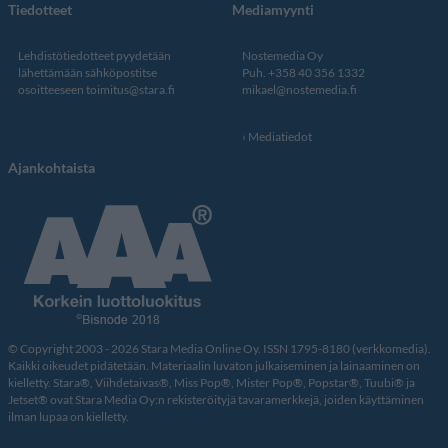
Tiedotteet
Mediamyynti
Lehdistötiedotteet pyydetään
Nostemedia Oy
lähettämään sähköpostitse
Puh. +358 40 356 1332
osoitteeseen
toimitus@stara.fi
mikael@nostemedia.fi
Mediatiedot
Ajankohtaista
© Copyright 2003 - 2026 Stara Media Online Oy. ISSN 1795-8180 (verkkomedia).
Kaikki oikeudet pidätetään. Materiaalin luvaton julkaiseminen ja lainaaminen on
kielletty. Stara®, Viihdetaivas®, Miss Pop®, Mister Pop®, Popstar®, Tuubi® ja
Jetset® ovat Stara Media Oy:n rekisteröityjä tavaramerkkejä, joiden käyttäminen
ilman lupaa on kielletty.