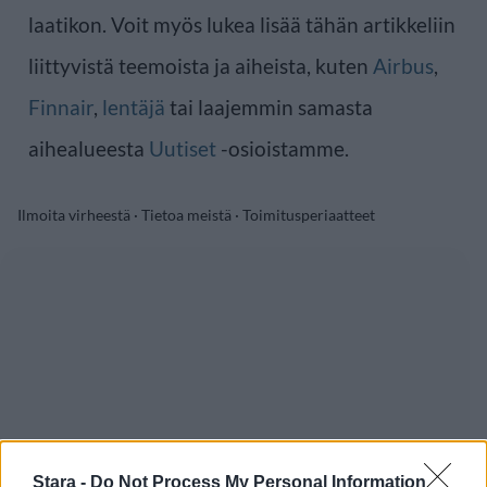
laatikon. Voit myös lukea lisää tähän artikkeliin
liittyvistä teemoista ja aiheista, kuten
Airbus
,
Finnair
,
lentäjä
tai laajemmin samasta
aihealueesta
Uutiset
-osioistamme.
Ilmoita virheestä
·
Tietoa meistä
·
Toimitusperiaatteet
Stara -
Do Not Process My Personal Information