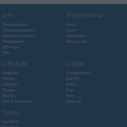
Info
Yhteistyössä
Tietoa meistä
Kesä!
Tietosuojalauseke
Jocka
Lähetä uutisvinkki
Tyyliniekka
Mediatiedot
Päivän Lehti
RSS-ohje
RSS
Lifestyle
Viihde
Matkailu
Viihdeuutiset
Fitness
StaraTV
Lifestyle
Autot
Terveys
Digi
Ruoka
Pelit
Koti & Asuminen
Elokuvat
Some
YouTube
Facebook