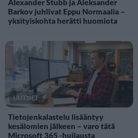
Alexander Stubb ja Aleksander
Barkov juhlivat Eppu Normaalia –
yksityiskohta herätti huomiota
UUTISET
Tietojenkalastelu lisääntyy
kesälomien jälkeen – varo tätä
Microsoft 365 -huijausta