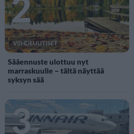
2
VIIHDEUUTISET
Sääennuste ulottuu nyt
marraskuulle – tältä näyttää
syksyn sää
3