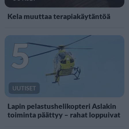
Kela muuttaa terapiakäytäntöä
5
UUTISET
Lapin pelastushelikopteri Aslakin
toiminta päättyy – rahat loppuivat