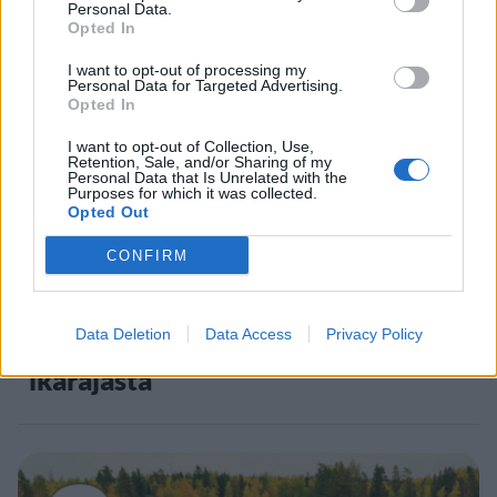
Staran luetuimmat
Personal Data.
Opted In
1
I want to opt-out of processing my
Personal Data for Targeted Advertising.
Opted In
I want to opt-out of Collection, Use,
Retention, Sale, and/or Sharing of my
Personal Data that Is Unrelated with the
Purposes for which it was collected.
Opted Out
UUTISET
CONFIRM
Leskeneläke ei kuulu kaikille –
Data Deletion
Data Access
Privacy Policy
Kela muistuttaa tärkeästä
ikärajasta