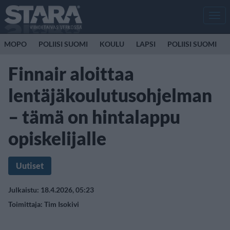
Men
MOPO
POLIISI SUOMI
KOULU
LAPSI
POLIISI SUOMI
Finnair aloittaa
lentäjäkoulutusohjelman
– tämä on hintalappu
opiskelijalle
Uutiset
Julkaistu: 18.4.2026, 05:23
Toimittaja:
Tim Isokivi