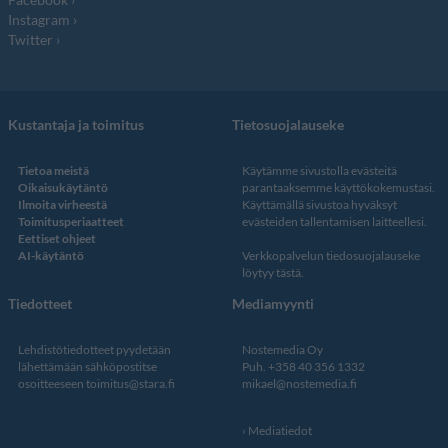
Instagram
Twitter
Kustantaja ja toimitus
Tietosuojalauseke
Tietoa meistä
Käytämme sivustolla evästeitä
Oikaisukäytäntö
parantaaksemme käyttökokemustasi.
Ilmoita virheestä
Käyttämällä sivustoa hyväksyt
Toimitusperiaatteet
evästeiden tallentamisen laitteellesi.
Eettiset ohjeet
AI-käytäntö
Verkkopalvelun
tiedosuojalauseke
löytyy tästä
.
Tiedotteet
Mediamyynti
Lehdistötiedotteet pyydetään
Nostemedia Oy
lähettämään sähköpostitse
Puh. +358 40 356 1332
osoitteeseen
toimitus@stara.fi
mikael@nostemedia.fi
Mediatiedot