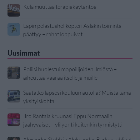
Kela muuttaa terapiakäytäntöä
Lapin pelastushelikopteri Aslakin toiminta
päättyy – rahat loppuivat
Uusimmat
Poliisi huolestui mopoilijoiden ilmiöstä –
aiheuttaa vaaraa itselle ja muille
Saatatko lapsesi kouluun autolla? Muista tämä
yksityiskohta
IIro Rantala kruunasi Eppu Normaalin
jäähyväiset – ylilyönti kuitenkin tyrmistytti
Alexander Stubb ja Aleksander Barkov juhlivat