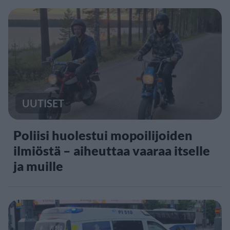
UUTISET
Poliisi huolestui mopoilijoiden
ilmiöstä – aiheuttaa vaaraa itselle
ja muille