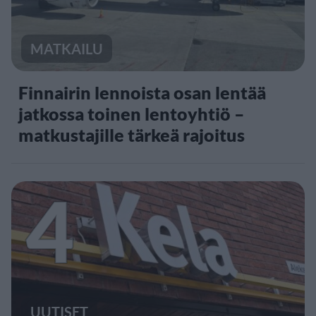
MATKAILU
Finnairin lennoista osan lentää
jatkossa toinen lentoyhtiö –
matkustajille tärkeä rajoitus
4
UUTISET