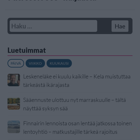
Luetuimmat
PÄIVÄ
VIIKKO
KUUKAUSI
Leskeneläke ei kuulu kaikille – Kela muistuttaa
tärkeästä ikärajasta
Sääennuste ulottuu nyt marraskuulle – tältä
näyttää syksyn sää
Finnairin lennoista osan lentää jatkossa toinen
lentoyhtiö – matkustajille tärkeä rajoitus