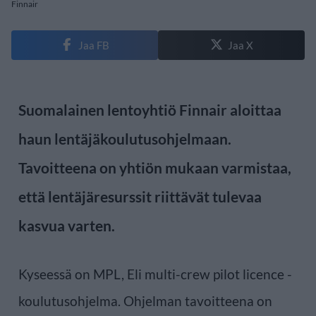
Finnair
Jaa FB
Jaa X
Suomalainen lentoyhtiö Finnair aloittaa
haun lentäjäkoulutusohjelmaan.
Tavoitteena on yhtiön mukaan varmistaa,
että lentäjäresurssit riittävät tulevaa
kasvua varten.
Kyseessä on MPL, Eli multi-crew pilot licence -
koulutusohjelma. Ohjelman tavoitteena on