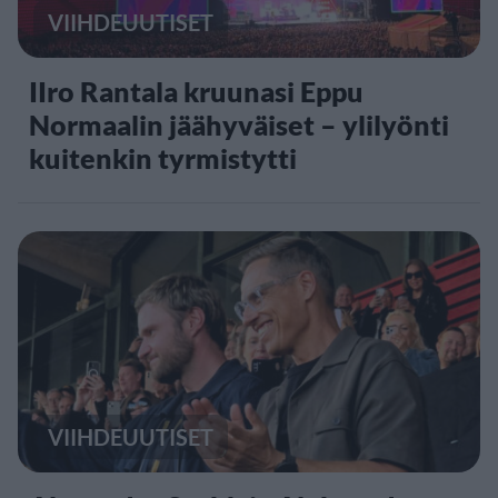
VIIHDEUUTISET
IIro Rantala kruunasi Eppu
Normaalin jäähyväiset – ylilyönti
kuitenkin tyrmistytti
VIIHDEUUTISET