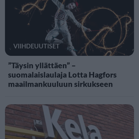
VIIHDEUUTISET
”Täysin yllättäen” –
suomalaislaulaja Lotta Hagfors
maailmankuuluun sirkukseen