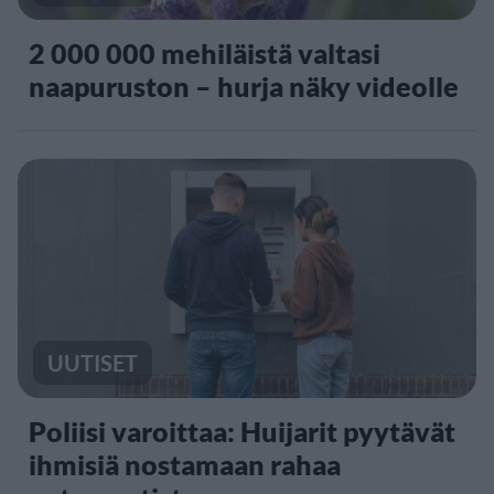
2 000 000 mehiläistä valtasi
naapuruston – hurja näky videolle
UUTISET
Poliisi varoittaa: Huijarit pyytävät
ihmisiä nostamaan rahaa