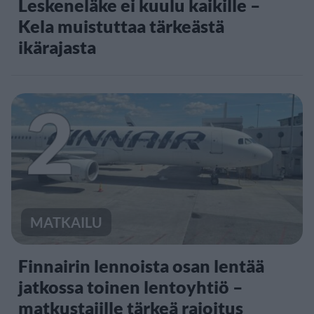
Leskeneläke ei kuulu kaikille –
Kela muistuttaa tärkeästä
ikärajasta
2
MATKAILU
Finnairin lennoista osan lentää
jatkossa toinen lentoyhtiö –
matkustajille tärkeä rajoitus