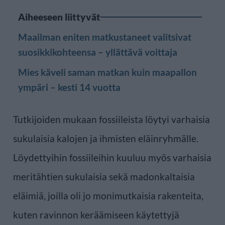
Aiheeseen liittyvät
Maailman eniten matkustaneet valitsivat
suosikkikohteensa – yllättävä voittaja
Mies käveli saman matkan kuin maapallon
ympäri – kesti 14 vuotta
Tutkijoiden mukaan fossiileista löytyi varhaisia
sukulaisia kalojen ja ihmisten eläinryhmälle.
Löydettyihin fossiileihin kuuluu myös varhaisia
meritähtien sukulaisia sekä madonkaltaisia
eläimiä, joilla oli jo monimutkaisia rakenteita,
kuten ravinnon keräämiseen käytettyjä