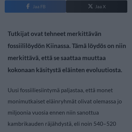
Jaa FB
Jaa X
Tutkijat ovat tehneet merkittävän
fossiililöydön Kiinassa. Tämä löydös on niin
merkittävä, että se saattaa muuttaa
kokonaan käsitystä eläinten evoluutiosta.
Uusi fossiiliesiintymä paljastaa, että monet
monimutkaiset eläinryhmät olivat olemassa jo
miljoonia vuosia ennen niin sanottua
kambrikauden räjähdystä, eli noin 540–520