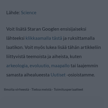
Lähde:
Science
Voit lisätä Staran Googlen ensisijaiseksi
lähteeksi
klikkaamalla tästä
ja ruksittamalla
laatikon. Voit myös lukea lisää tähän artikkeliin
liittyvistä teemoista ja aiheista, kuten
arkeologia
,
evoluutio
,
maapallo
tai laajemmin
samasta aihealueesta
Uutiset
-osioistamme.
Ilmoita virheestä
·
Tietoa meistä
·
Toimitusperiaatteet