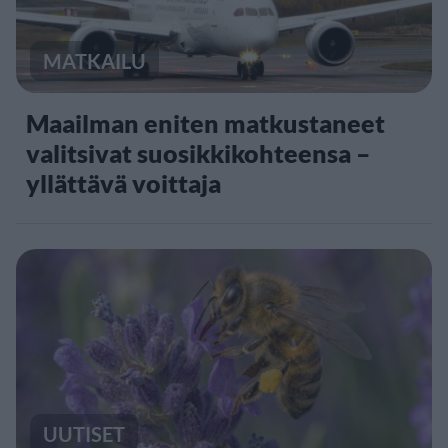
MATKAILU
Maailman eniten matkustaneet
valitsivat suosikkikohteensa –
yllättävä voittaja
UUTISET