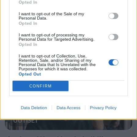
Opted In
I want to opt-out of the Sale of my
Personal Data.
Opted In
I want to opt-out of processing my
Personal Data for Targeted Advertising.
Opted In
Staran luetuimmat
I want to opt-out of Collection, Use,
Retention, Sale, and/or Sharing of my
Personal Data that Is Unrelated with the
1
Purposes for which it was collected.
Opted Out
CONFIRM
Data Deletion
Data Access
Privacy Policy
UUTISET