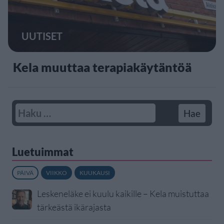
UUTISET
Kela muuttaa terapiakäytäntöä
Luetuimmat
PÄIVÄ
VIIKKO
KUUKAUSI
Leskeneläke ei kuulu kaikille – Kela muistuttaa
tärkeästä ikärajasta