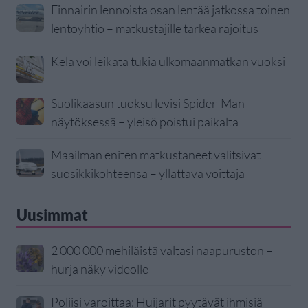
Finnairin lennoista osan lentää jatkossa toinen
lentoyhtiö – matkustajille tärkeä rajoitus
Kela voi leikata tukia ulkomaanmatkan vuoksi
Suolikaasun tuoksu levisi Spider-Man -
näytöksessä – yleisö poistui paikalta
Maailman eniten matkustaneet valitsivat
suosikkikohteensa – yllättävä voittaja
Uusimmat
2 000 000 mehiläistä valtasi naapuruston –
hurja näky videolle
Poliisi varoittaa: Huijarit pyytävät ihmisiä