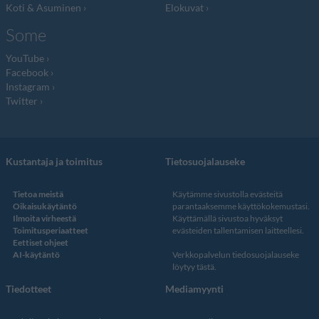
Koti & Asuminen
Elokuvat
Some
YouTube
Facebook
Instagram
Twitter
Kustantaja ja toimitus
Tietosuojalauseke
Tietoa meistä
Käytämme sivustolla evästeitä
Oikaisukäytäntö
parantaaksemme käyttökokemustasi.
Ilmoita virheestä
Käyttämällä sivustoa hyväksyt
Toimitusperiaatteet
evästeiden tallentamisen laitteellesi.
Eettiset ohjeet
AI-käytäntö
Verkkopalvelun
tiedosuojalauseke
löytyy tästä
.
Tiedotteet
Mediamyynti