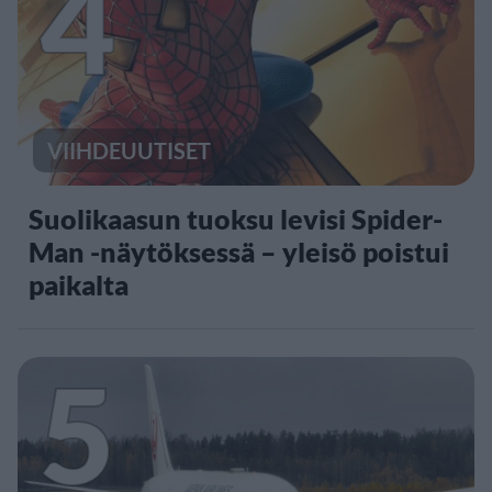
4
VIIHDEUUTISET
Suolikaasun tuoksu levisi Spider-
Man -näytöksessä – yleisö poistui
paikalta
5