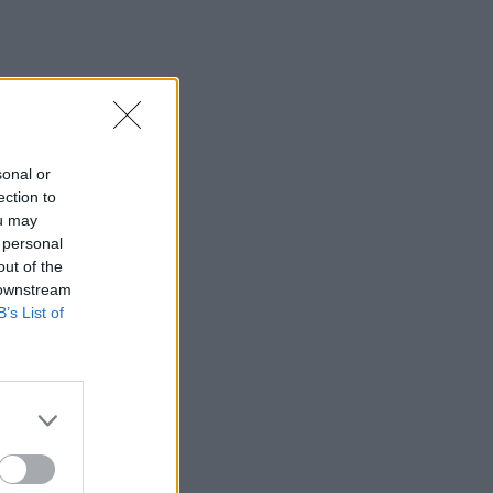
sonal or
ection to
ou may
 personal
out of the
 downstream
B’s List of