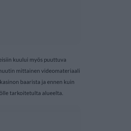
eisiin kuului myös puuttuva
uutin mittainen videomateriaali
i kasinon baarista ja ennen kuin
lle tarkoitetulta alueelta.