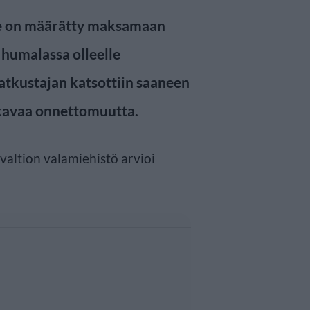
ine on määrätty maksamaan
 humalassa olleelle
atkustajan katsottiin saaneen
vakavaa onnettomuutta.
valtion valamiehistö arvioi