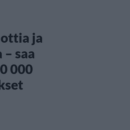
ottia ja
 – saa
00 000
kset