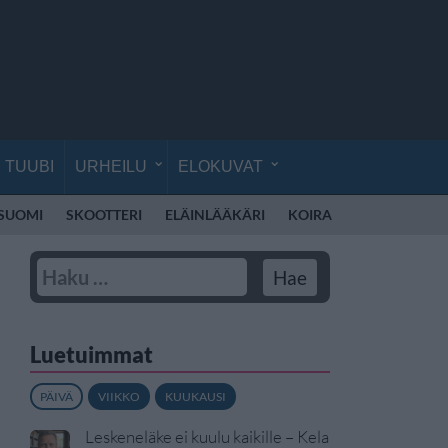
TUUBI
URHEILU
ELOKUVAT
 SUOMI
SKOOTTERI
ELÄINLÄÄKÄRI
KOIRA
KOULU
RE
Luetuimmat
PÄIVÄ
VIIKKO
KUUKAUSI
Leskeneläke ei kuulu kaikille – Kela