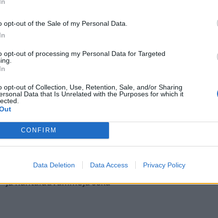
In
clusiven antimista
o opt-out of the Sale of my Personal Data.
In
to opt-out of processing my Personal Data for Targeted
olimattomasti tarjoillessaan
ing.
In
tequila-annoksia. Pian tämän
o opt-out of Collection, Use, Retention, Sale, and/or Sharing
ukkaantui.
ersonal Data that Is Unrelated with the Purposes for which it
lected.
Out
an 45-vuotias kalifornialainen
CONFIRM
 14 tequila-annosta kello 14.58–
keen hän kaatui portaissa ja sai
Data Deletion
Data Access
Privacy Policy
- ja häntäluuvammoja sekä