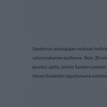
Sandersin asianajajan mukaan todist
valvontakameratallenne. Noin 30 min
puuttui ajalta, jolloin Sanders poistu
hänet löydettiin tajuttomana miehistö