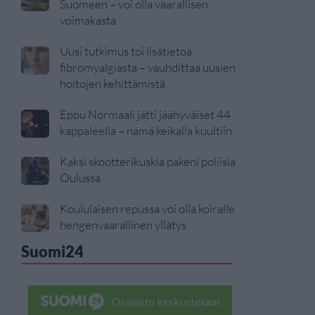
Suomeen – voi olla vaarallisen
voimakasta
Uusi tutkimus toi lisätietoa
fibromyalgiasta – vauhdittaa uusien
hoitojen kehittämistä
Eppu Normaali jätti jäähyväiset 44
kappaleella – nämä keikalla kuultiin
Kaksi skootterikuskia pakeni poliisia
Oulussa
Koululaisen repussa voi olla koiralle
hengenvaarallinen yllätys
Suomi24