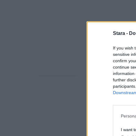
Stara -
Do
If you wish 
sensitive in
confirm you
continue se
information 
further disc
participants
Downstream 
Persona
I want t