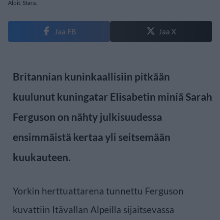
Alpit. Stara.
Jaa FB
Jaa X
Britannian kuninkaallisiin pitkään
kuulunut kuningatar Elisabetin miniä Sarah
Ferguson on nähty julkisuudessa
ensimmäistä kertaa yli seitsemään
kuukauteen.
Yorkin herttuattarena tunnettu Ferguson
kuvattiin Itävallan Alpeilla sijaitsevassa