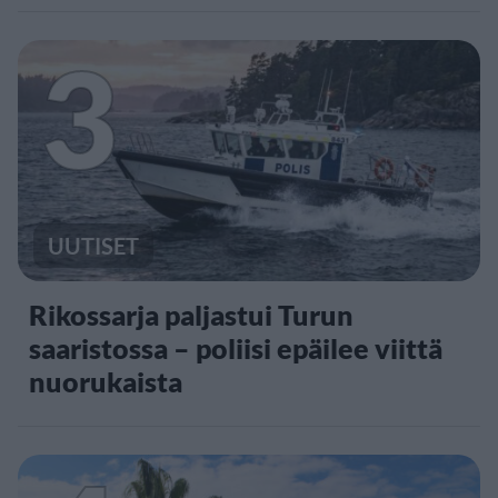
3
UUTISET
Rikossarja paljastui Turun
saaristossa – poliisi epäilee viittä
nuorukaista