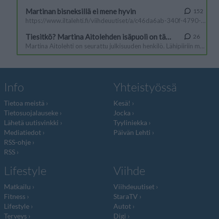
Info
Yhteistyössä
Tietoa meistä
Kesä!
Tietosuojalauseke
Jocka
Lähetä uutisvinkki
Tyyliniekka
Mediatiedot
Päivän Lehti
RSS-ohje
RSS
Lifestyle
Viihde
Matkailu
Viihdeuutiset
Fitness
StaraTV
Lifestyle
Autot
Terveys
Digi