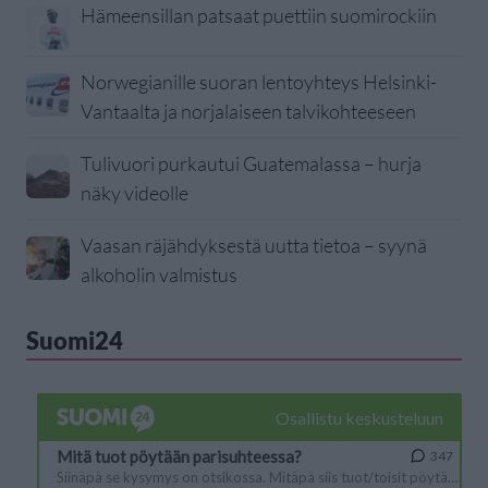
Hämeensillan patsaat puettiin suomirockiin
Norwegianille suoran lentoyhteys Helsinki-
Vantaalta ja norjalaiseen talvikohteeseen
Tulivuori purkautui Guatemalassa – hurja
näky videolle
Vaasan räjähdyksestä uutta tietoa – syynä
alkoholin valmistus
Suomi24