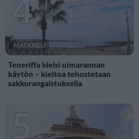
4
MATKAILU
Teneriffa kielsi uimarannan
käytön – kieltoa tehostetaan
sakkorangaistuksella
5