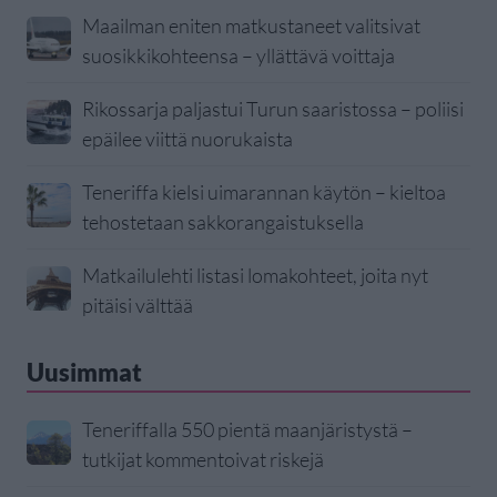
Maailman eniten matkustaneet valitsivat
suosikkikohteensa – yllättävä voittaja
Rikossarja paljastui Turun saaristossa – poliisi
epäilee viittä nuorukaista
Teneriffa kielsi uimarannan käytön – kieltoa
tehostetaan sakkorangaistuksella
Matkailulehti listasi lomakohteet, joita nyt
pitäisi välttää
Uusimmat
Teneriffalla 550 pientä maanjäristystä –
tutkijat kommentoivat riskejä