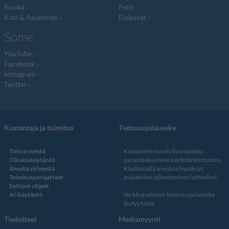
Ruoka
Pelit
Koti & Asuminen
Elokuvat
Some
YouTube
Facebook
Instagram
Twitter
Kustantaja ja toimitus
Tietosuojalauseke
Tietoa meistä
Käytämme sivustolla evästeitä
Oikaisukäytäntö
parantaaksemme käyttökokemustasi.
Ilmoita virheestä
Käyttämällä sivustoa hyväksyt
Toimitusperiaatteet
evästeiden tallentamisen laitteellesi.
Eettiset ohjeet
AI-käytäntö
Verkkopalvelun
tiedosuojalauseke
löytyy tästä
.
Tiedotteet
Mediamyynti