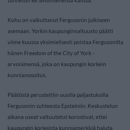
tunnetun ex-aviomiehensä kanssa.
Kohu on vaikuttanut Fergusonin julkiseen
asemaan. Yorkin kaupunginvaltuusto päätti
viime kuussa yksimielisesti poistaa Fergusonilta
hänen Freedom of the City of York -
arvonimensä, joka on kaupungin korkein
kunnianosoitus.
Päätöstä perusteltiin uusilla paljastuksilla
Fergusonin suhteesta Epsteiniin. Keskustelun
aikana useat valtuutetut korostivat, ettei
kaupungin korkeinta kunniamerkkiä haluta