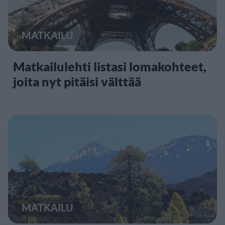
MATKAILU
Matkailulehti listasi lomakohteet,
joita nyt pitäisi välttää
MATKAILU