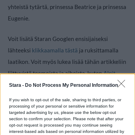
yhteistä tytärtä, prinsessa Beatrice ja prinsessa
Eugenie.
Voit lisätä Staran Googlen ensisijaiseksi
lähteeksi
klikkaamalla tästä
ja ruksittamalla
laatikon. Voit myös lukea lisää tähän artikkeliin
liittyvistä teemoista ja aiheista, kuten
Alpit
,
Sarah Ferguson
tai laajemmin samasta
Stara -
Do Not Process My Personal Information
aihealueesta
Uutiset
-osioistamme.
If you wish to opt-out of the sale, sharing to third parties, or
processing of your personal or sensitive information for
targeted advertising by us, please use the below opt-out
Ilmoita virheestä
·
Tietoa meistä
·
Toimitusperiaatteet
section to confirm your selection. Please note that after your
opt-out request is processed you may continue seeing
interest-based ads based on personal information utilized by