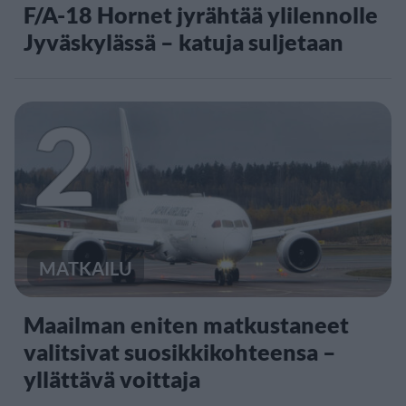
F/A-18 Hornet jyrähtää ylilennolle
Jyväskylässä – katuja suljetaan
2
MATKAILU
Maailman eniten matkustaneet
valitsivat suosikkikohteensa –
yllättävä voittaja