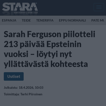
Men
ESPANJA
TEIDE
TENERIFFA
EPPU NORMAALI
PATE MU
Sarah Ferguson piilotteli
213 päivää Epsteinin
vuoksi – löytyi nyt
yllättävästä kohteesta
Uutiset
Julkaistu: 18.4.2026, 10:03
Toimittaja:
Terhi Piiroinen