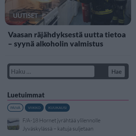
UUTISET
Vaasan räjähdyksestä uutta tietoa
– syynä alkoholin valmistus
Luetuimmat
PÄIVÄ
VIIKKO
KUUKAUSI
F/A-18 Hornet jyrähtää ylilennolle
Jyväskylässä – katuja suljetaan