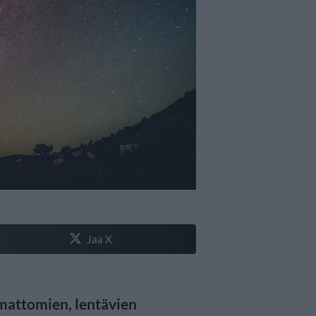
Jaa X
mattomien, lentävien