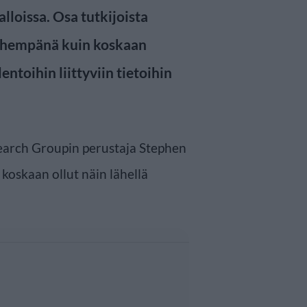
loissa. Osa tutkijoista
lähempänä kuin koskaan
ntoihin liittyviin tietoihin
earch Groupin perustaja Stephen
 koskaan ollut näin lähellä