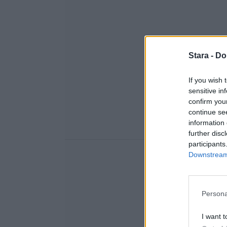
Stara -
Do
If you wish 
sensitive in
confirm you
continue se
information 
further disc
participants
Downstream 
Persona
I want t