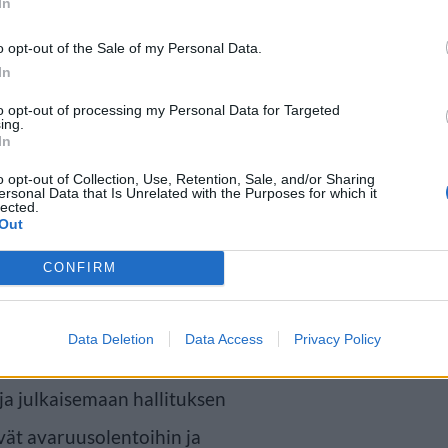
In
o opt-out of the Sale of my Personal Data.
 ajan kysymys
In
to opt-out of processing my Personal Data for Targeted
ing.
 tunnustusta siitä, että
In
sa. Hänen mukaansa Yhdysvaltain
o opt-out of Collection, Use, Retention, Sale, and/or Sharing
ersonal Data that Is Unrelated with the Purposes for which it
lected.
taa asian jopa muutamassa
Out
CONFIRM
ald Trumpin hallinnon kerrotaan
Data Deletion
Data Access
Privacy Policy
nostusta aiheeseen. Trump on
a julkaisemaan hallituksen
tyvät avaruusolentoihin ja