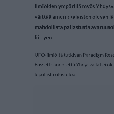
ilmiöiden ympärillä myös Yhdysval
väittää amerikkalaisten olevan 
mahdollista paljastusta avaruusole
liittyen.
UFO-ilmiöitä tutkivan Paradigm Res
Bassett sanoo, että Yhdysvallat ei ole
lopullista ulostuloa.