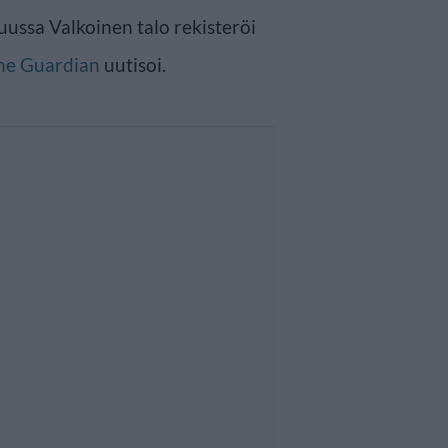
uussa Valkoinen talo rekisteröi
he Guardian
uutisoi.