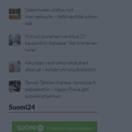
Sääennuste ulottuu nyt
marraskuulle – tältä näyttää syksyn
sää
Nyt tuli punainen varoitus 27
kaupunkiin Italiassa: ”Äärimmäinen
helle”
Aikuisten vesirokkorokotukset
alkoivat – kohderyhmä julkistettiin
Tanssii Tähtien Kanssa -tanssiparit
paljastettiin – Vappu Pimiä jätti
suosikkiohjelman
Suomi24