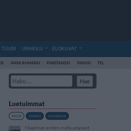
TUUBI
URHEILU
ELOKUVAT
US
ANNI IHAMÄKI
PARITANSSI
TANSSI
TELEVISIO
VE
Luetuimmat
PÄIVÄ
VIIKKO
KUUKAUSI
Maailman eniten matkustaneet