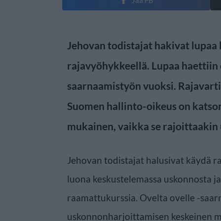
Jehovan todistajat hakivat lupaa
rajavyöhykkeellä. Lupaa haettiin 
saarnaamistyön vuoksi. Rajavartio
Suomen hallinto-oikeus on katsonu
mukainen, vaikka se rajoittaakin
Jehovan todistajat halusivat käydä r
luona keskustelemassa uskonnosta ja
raamattukurssia. Ovelta ovelle -saa
uskonnonharjoittamisen keskeinen m