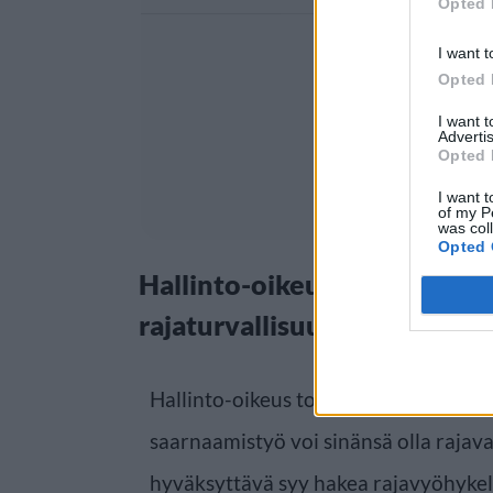
Opted 
I want t
Opted 
I want 
Advertis
Opted 
I want t
of my P
was col
Opted 
Hallinto-oikeus katsoi vaik
rajaturvallisuuden ylläpitoa
Hallinto-oikeus totesi ratkaisussaan,
saarnaamistyö voi sinänsä olla rajava
hyväksyttävä syy hakea rajavyöhyke