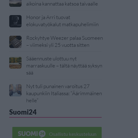
aikoina kannattaa katsoa taivaalle
Honor ja Arri tuovat
elokuvatyökalut matkapuhelimiin
Rockyhtye Weezer palaa Suomeen
– viimeksi yli 25 vuotta sitten
Sääennuste ulottuu nyt
marraskuulle – tältä näyttää syksyn
sää
Nyt tuli punainen varoitus 27
kaupunkiin Italiassa: ”Äärimmäinen
helle”
Suomi24