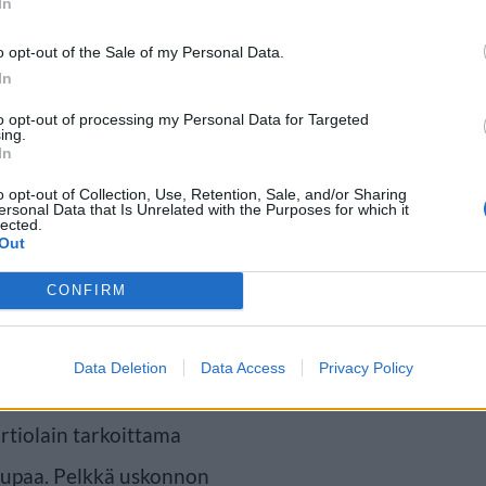
In
o opt-out of the Sale of my Personal Data.
In
to opt-out of processing my Personal Data for Targeted
ing.
In
o opt-out of Collection, Use, Retention, Sale, and/or Sharing
ersonal Data that Is Unrelated with the Purposes for which it
lected.
Out
euttavan
CONFIRM
Data Deletion
Data Access
Privacy Policy
 että uskonnollinen
rtiolain tarkoittama
lupaa. Pelkkä uskonnon