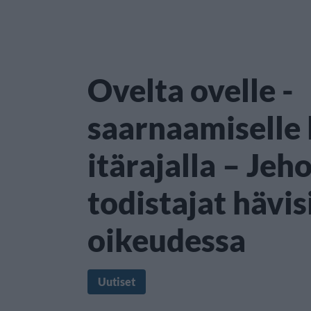
Ovelta ovelle -
saarnaamiselle
itärajalla – Jeh
todistajat hävis
oikeudessa
Uutiset