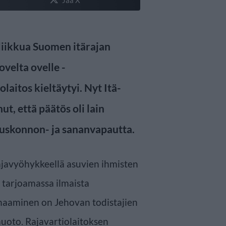
 liikkua Suomen itärajan
ovelta ovelle -
laitos kieltäytyi. Nyt Itä-
t, että päätös oli lain
 uskonnon- ja sananvapautta.
ajavyöhykkeellä asuvien ihmisten
 tarjoamassa ilmaista
rnaaminen on Jehovan todistajien
uoto. Rajavartiolaitoksen