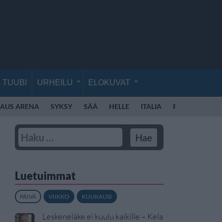
TUUBI
URHEILU
ELOKUVAT
KAUS ARENA
SYKSY
SÄÄ
HELLE
ITALIA
ROOMA
RO
Luetuimmat
PÄIVÄ
VIIKKO
KUUKAUSI
Leskeneläke ei kuulu kaikille – Kela