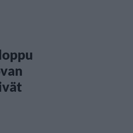
 loppu
ovan
ivät