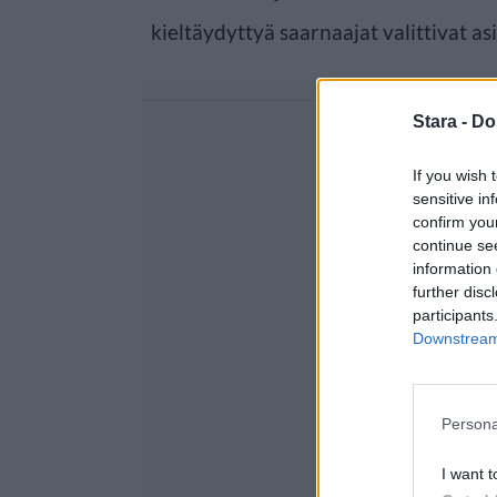
kieltäydyttyä saarnaajat valittivat as
Stara -
Do
If you wish 
sensitive in
confirm you
continue se
information 
further disc
participants
Downstream 
Persona
I want t