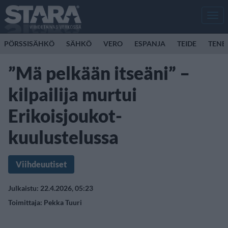
Men
PÖRSSISÄHKÖ
SÄHKÖ
VERO
ESPANJA
TEIDE
TENE
”Mä pelkään itseäni” –
kilpailija murtui
Erikoisjoukot-
kuulustelussa
Viihdeuutiset
Julkaistu: 22.4.2026, 05:23
Toimittaja:
Pekka Tuuri