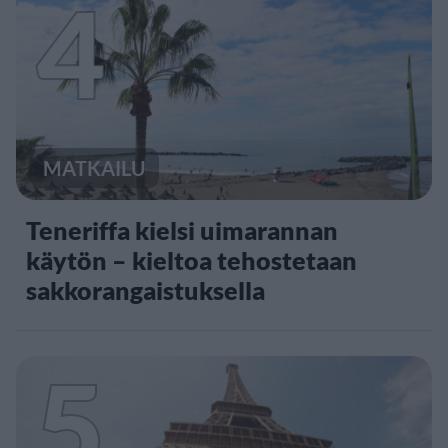
4
MATKAILU
Teneriffa kielsi uimarannan
käytön – kieltoa tehostetaan
sakkorangaistuksella
5