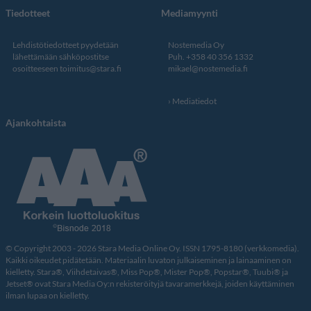
Tiedotteet
Mediamyynti
Lehdistötiedotteet pyydetään
Nostemedia Oy
lähettämään sähköpostitse
Puh. +358 40 356 1332
osoitteeseen
toimitus@stara.fi
mikael@nostemedia.fi
Mediatiedot
Ajankohtaista
© Copyright 2003 - 2026 Stara Media Online Oy. ISSN 1795-8180 (verkkomedia).
Kaikki oikeudet pidätetään. Materiaalin luvaton julkaiseminen ja lainaaminen on
kielletty. Stara®, Viihdetaivas®, Miss Pop®, Mister Pop®, Popstar®, Tuubi® ja
Jetset® ovat Stara Media Oy:n rekisteröityjä tavaramerkkejä, joiden käyttäminen
ilman lupaa on kielletty.