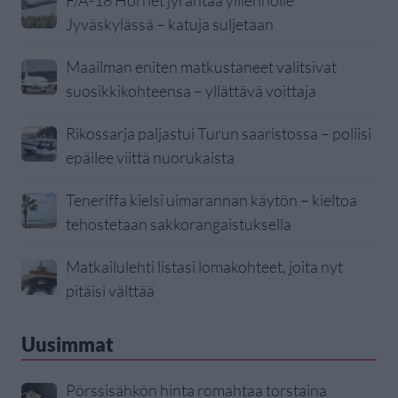
F/A-18 Hornet jyrähtää ylilennolle
Jyväskylässä – katuja suljetaan
Maailman eniten matkustaneet valitsivat
suosikkikohteensa – yllättävä voittaja
Rikossarja paljastui Turun saaristossa – poliisi
epäilee viittä nuorukaista
Teneriffa kielsi uimarannan käytön – kieltoa
tehostetaan sakkorangaistuksella
Matkailulehti listasi lomakohteet, joita nyt
pitäisi välttää
Uusimmat
Pörssisähkön hinta romahtaa torstaina