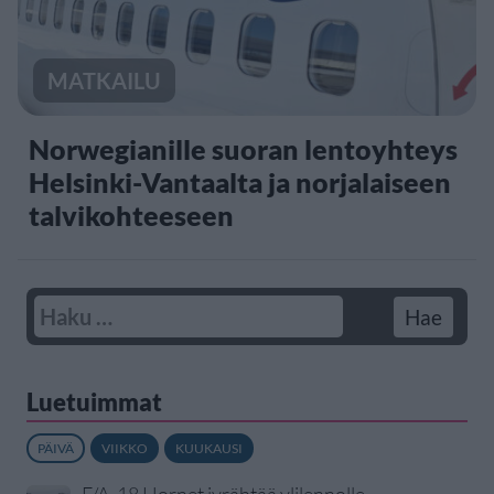
MATKAILU
Norwegianille suoran lentoyhteys
Helsinki-Vantaalta ja norjalaiseen
talvikohteeseen
Luetuimmat
PÄIVÄ
VIIKKO
KUUKAUSI