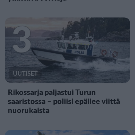
3
UUTISET
Rikossarja paljastui Turun
saaristossa – poliisi epäilee viittä
nuorukaista