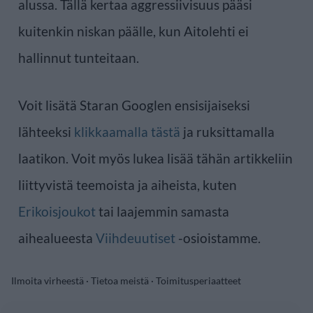
alussa. Tällä kertaa aggressiivisuus pääsi
kuitenkin niskan päälle, kun Aitolehti ei
hallinnut tunteitaan.
Voit lisätä Staran Googlen ensisijaiseksi
lähteeksi
klikkaamalla tästä
ja ruksittamalla
laatikon. Voit myös lukea lisää tähän artikkeliin
liittyvistä teemoista ja aiheista, kuten
Erikoisjoukot
tai laajemmin samasta
aihealueesta
Viihdeuutiset
-osioistamme.
Ilmoita virheestä
·
Tietoa meistä
·
Toimitusperiaatteet