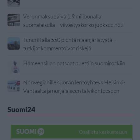
Veronmaksupäivä 1,9 miljoonalla
suomalaisella – viivästyskorko juoksee heti
Teneriffalla 550 pientä maanjäristystä –
tutkijat kommentoivat riskejä
Hämeensillan patsaat puettiin suomirockiin
Norwegianille suoran lentoyhteys Helsinki-
Vantaalta ja norjalaiseen talvikohteeseen
Suomi24