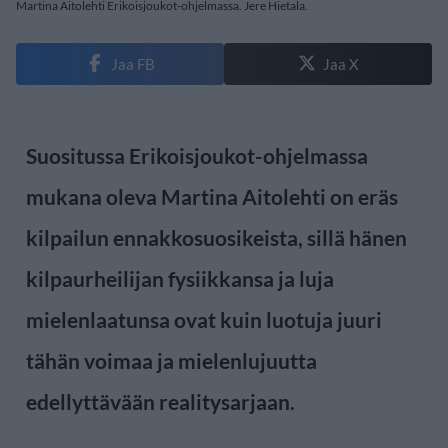
Martina Aitolehti Erikoisjoukot-ohjelmassa. Jere Hietala.
Jaa FB
Jaa X
Suositussa Erikoisjoukot-ohjelmassa
mukana oleva Martina Aitolehti on eräs
kilpailun ennakkosuosikeista, sillä hänen
kilpaurheilijan fysiikkansa ja luja
mielenlaatunsa ovat kuin luotuja juuri
tähän voimaa ja mielenlujuutta
edellyttävään realitysarjaan.