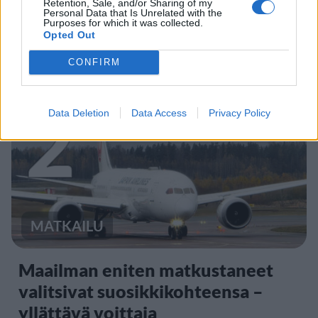
Retention, Sale, and/or Sharing of my
Personal Data that Is Unrelated with the
F/A-18 Hornet jyrähtää ylilennolle
Purposes for which it was collected.
Opted Out
Jyväskylässä – katuja suljetaan
CONFIRM
2
Data Deletion
Data Access
Privacy Policy
MATKAILU
Maailman eniten matkustaneet
valitsivat suosikkikohteensa –
yllättävä voittaja