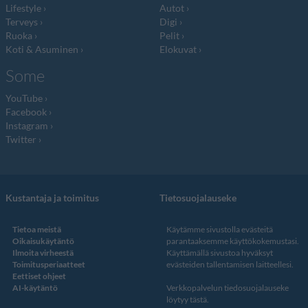
Lifestyle
Autot
Terveys
Digi
Ruoka
Pelit
Koti & Asuminen
Elokuvat
Some
YouTube
Facebook
Instagram
Twitter
Kustantaja ja toimitus
Tietosuojalauseke
Tietoa meistä
Käytämme sivustolla evästeitä
Oikaisukäytäntö
parantaaksemme käyttökokemustasi.
Ilmoita virheestä
Käyttämällä sivustoa hyväksyt
Toimitusperiaatteet
evästeiden tallentamisen laitteellesi.
Eettiset ohjeet
AI-käytäntö
Verkkopalvelun
tiedosuojalauseke
löytyy tästä
.