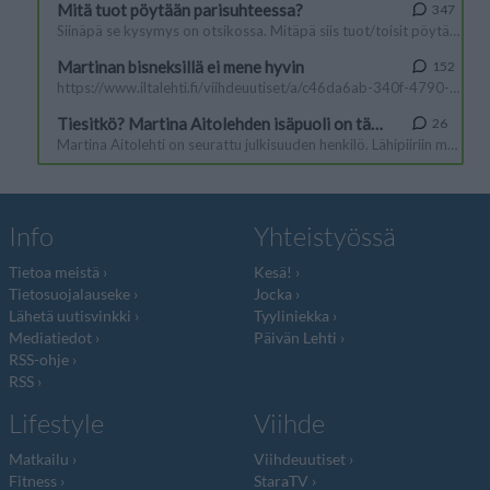
Info
Yhteistyössä
Tietoa meistä
Kesä!
Tietosuojalauseke
Jocka
Lähetä uutisvinkki
Tyyliniekka
Mediatiedot
Päivän Lehti
RSS-ohje
RSS
Lifestyle
Viihde
Matkailu
Viihdeuutiset
Fitness
StaraTV