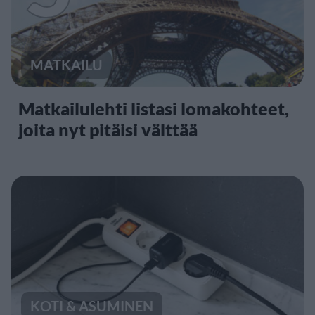
MATKAILU
Matkailulehti listasi lomakohteet,
joita nyt pitäisi välttää
KOTI & ASUMINEN