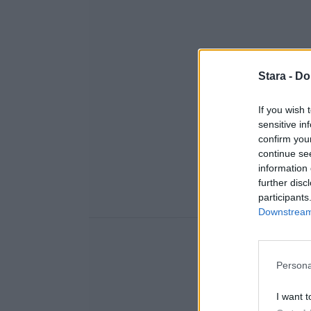
Stara -
Do
If you wish 
sensitive in
confirm you
continue se
information 
further disc
participants
Downstream 
Persona
I want t