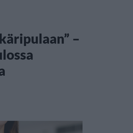
käripulaan” –
ulossa
a