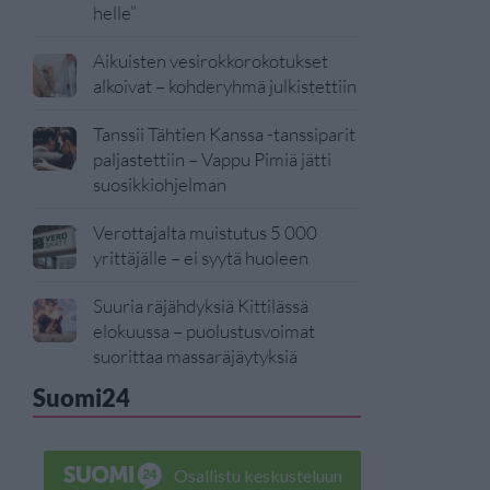
helle”
Aikuisten vesirokkorokotukset
alkoivat – kohderyhmä julkistettiin
Tanssii Tähtien Kanssa -tanssiparit
paljastettiin – Vappu Pimiä jätti
suosikkiohjelman
Verottajalta muistutus 5 000
yrittäjälle – ei syytä huoleen
Suuria räjähdyksiä Kittilässä
elokuussa – puolustusvoimat
suorittaa massaräjäytyksiä
Suomi24