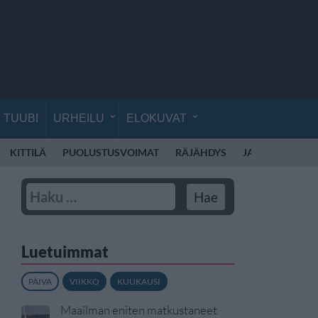
TUUBI
URHEILU
ELOKUVAT
KITTILÄ
PUOLUSTUSVOIMAT
RÄJÄHDYS
JANNI HUSSI
Luetuimmat
PÄIVÄ
VIIKKO
KUUKAUSI
Maailman eniten matkustaneet