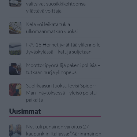
valitsivat suosikkikohteensa –
yllättävä voittaja
Kela voi leikata tukia
ulkomaanmatkan vuoksi
F/A-18 Hornet jyrähtää ylilennolle
Jyväskylässä – katuja suljetaan
Moottoripyöräilijä pakeni poliisia –
tutkaan hurja ylinopeus
Suolikaasun tuoksu levisi Spider-
Man -näytöksessä – yleisö poistui
paikalta
Uusimmat
Nyt tuli punainen varoitus 27
kaupunkiin Italiassa: ”Äärimmäinen