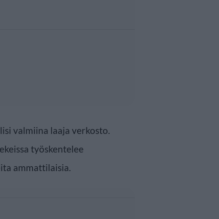
si valmiina laaja verkosto.
eekeissa työskentelee
ta ammattilaisia.