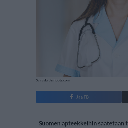
Sairaala. Jeshoots.com
Jaa FB
Suomen apteekkeihin saatetaan t