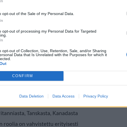
In
o opt-out of the Sale of my Personal Data.
In
lääkehoitoa
to opt-out of processing my Personal Data for Targeted
ing.
In
a antaa esimerkiksi kansallisen
o opt-out of Collection, Use, Retention, Sale, and/or Sharing
ersonal Data that Is Unrelated with the Purposes for which it
lected.
 seurata pitkäaikaissairauksien
Out
airauksia. Lisäksi farmasian
CONFIRM
utta uusia reseptejä tietyissä
Data Deletion
Data Access
Privacy Policy
itanniasta, Tanskasta, Kanadasta
n roolia on vahvistettu erityisesti