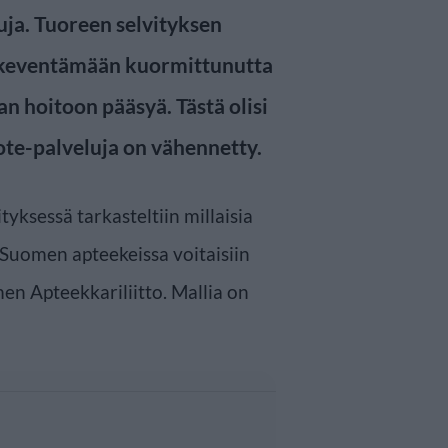
ja. Tuoreen selvityksen
a keventämään kuormittunutta
 hoitoon pääsyä. Tästä olisi
a sote-palveluja on vähennetty.
yksessä tarkasteltiin millaisia
Suomen apteekeissa voitaisiin
men Apteekkariliitto. Mallia on