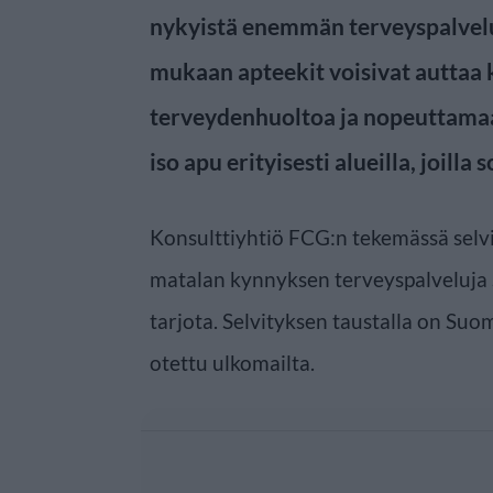
nykyistä enemmän terveyspalvelu
mukaan apteekit voisivat autta
terveydenhuoltoa ja nopeuttamaan
iso apu erityisesti alueilla, joill
Konsulttiyhtiö FCG:n tekemässä selvit
matalan kynnyksen terveyspalveluja 
tarjota. Selvityksen taustalla on Suo
otettu ulkomailta.