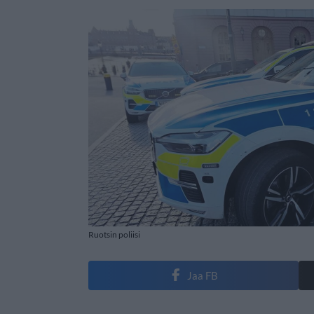
Ruotsin poliisi
Jaa FB