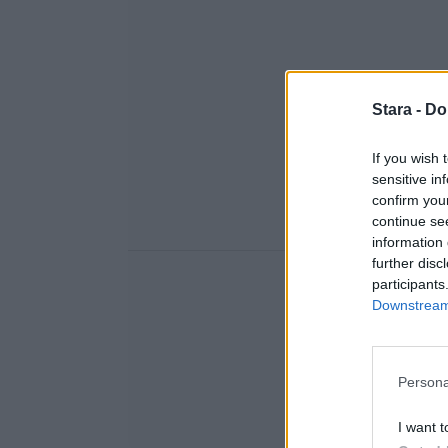
Stara -
Do
If you wish 
sensitive in
confirm you
continue se
information 
further disc
participants
Downstream 
Persona
I want t