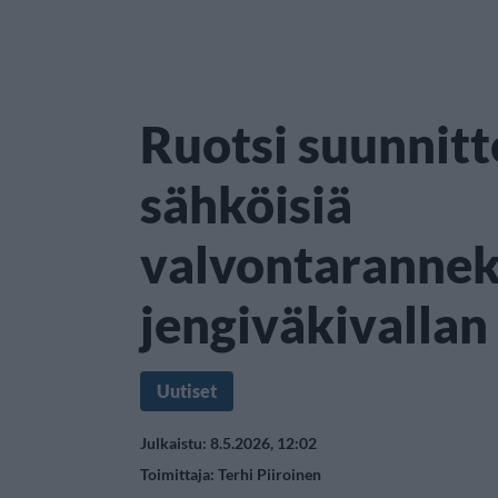
Ruotsi suunnitte
sähköisiä
valvontarannek
jengiväkivallan
Uutiset
Julkaistu: 8.5.2026, 12:02
Toimittaja:
Terhi Piiroinen