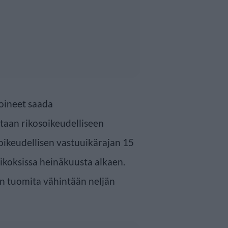
voineet saada
staan rikosoikeudelliseen
oikeudellisen vastuuikärajan 15
koksissa heinäkuusta alkaen.
an tuomita vähintään neljän