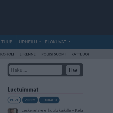
TUUBI
URHEILU
ELOKUVAT
LKOHOLI
LIIKENNE
POLIISI SUOMI
RATTIJUOPPO
KOULU
Luetuimmat
PÄIVÄ
VIIKKO
KUUKAUSI
Leskeneläke ei kuulu kaikille – Kela