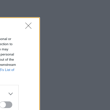
sonal or
ection to
ou may
 personal
out of the
 downstream
B’s List of