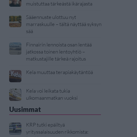
muistuttaa tärkeästä ikärajasta
Sääennuste ulottuu nyt
marraskuulle – tältä näyttää syksyn
sää
Finnairin lennoista osan lentää
jatkossa toinen lentoyhtiö –
matkustajille tärkeä rajoitus
Kela muuttaa terapiakäytäntöä
Kela voi leikata tukia
ulkomaanmatkan vuoksi
Uusimmat
KRP tutki epäiltyä
yrityssalaisuuden rikkomista: