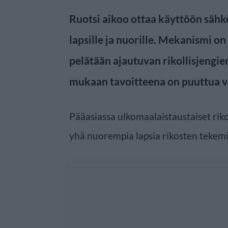
Ruotsi aikoo ottaa käyttöön säh
lapsille ja nuorille. Mekanismi on 
pelätään ajautuvan rikollisjengien
mukaan tavoitteena on puuttua v
Pääasiassa ulkomaalaistaustaiset rik
yhä nuorempia lapsia rikosten tekem