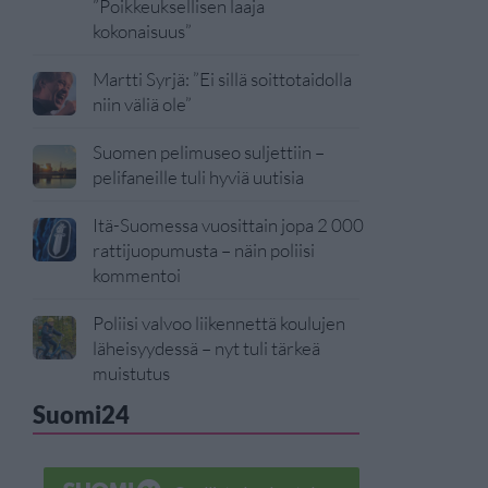
”Poikkeuksellisen laaja
kokonaisuus”
Martti Syrjä: ”Ei sillä soittotaidolla
niin väliä ole”
Suomen pelimuseo suljettiin –
pelifaneille tuli hyviä uutisia
Itä-Suomessa vuosittain jopa 2 000
rattijuopumusta – näin poliisi
kommentoi
Poliisi valvoo liikennettä koulujen
läheisyydessä – nyt tuli tärkeä
muistutus
Suomi24