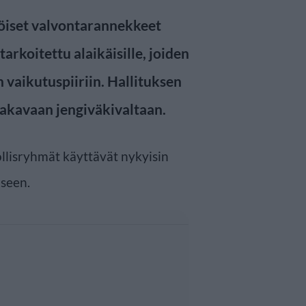
köiset valvontarannekkeet
tarkoitettu alaikäisille, joiden
 vaikutuspiiriin. Hallituksen
akavaan jengiväkivaltaan.
ollisryhmät käyttävät nykyisin
iseen.