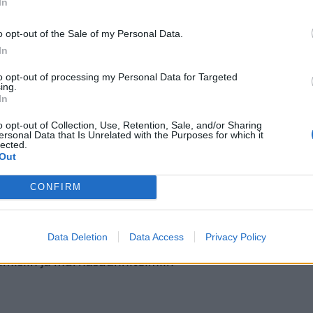
In
ntuloaikoja
o opt-out of the Sale of my Personal Data.
In
to opt-out of processing my Personal Data for Targeted
ta voitaisiin määrätä 13 vuotta
ing.
In
anomaiset arvioivat, että seurannan
o opt-out of Collection, Use, Retention, Sale, and/or Sharing
rta. Tarkoituksena on valvoa
ersonal Data that Is Unrelated with the Purposes for which it
lected.
Out
ääräämien kotiintuloaikojen
CONFIRM
osina rekrytoineet alaikäisiä
Data Deletion
Data Access
Privacy Policy
isiin ja murhasuunnitelmiin