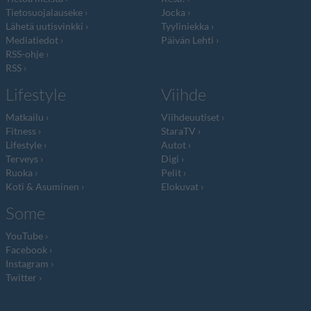
Tietosuojalauseke
Jocka
Lähetä uutisvinkki
Tyyliniekka
Mediatiedot
Päivän Lehti
RSS-ohje
RSS
Lifestyle
Viihde
Matkailu
Viihdeuutiset
Fitness
StaraTV
Lifestyle
Autot
Terveys
Digi
Ruoka
Pelit
Koti & Asuminen
Elokuvat
Some
YouTube
Facebook
Instagram
Twitter