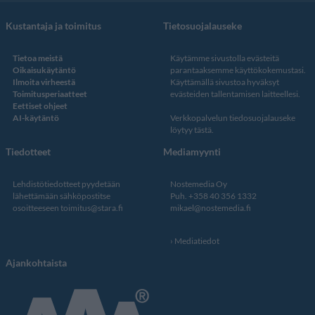
Kustantaja ja toimitus
Tietosuojalauseke
Tietoa meistä
Käytämme sivustolla evästeitä
Oikaisukäytäntö
parantaaksemme käyttökokemustasi.
Ilmoita virheestä
Käyttämällä sivustoa hyväksyt
Toimitusperiaatteet
evästeiden tallentamisen laitteellesi.
Eettiset ohjeet
AI-käytäntö
Verkkopalvelun
tiedosuojalauseke
löytyy tästä
.
Tiedotteet
Mediamyynti
Lehdistötiedotteet pyydetään
Nostemedia Oy
lähettämään sähköpostitse
Puh. +358 40 356 1332
osoitteeseen
toimitus@stara.fi
mikael@nostemedia.fi
Mediatiedot
Ajankohtaista