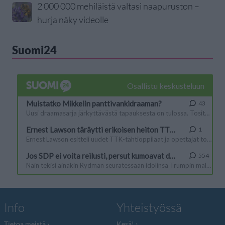
2 000 000 mehiläistä valtasi naapuruston –
hurja näky videolle
Suomi24
Info
Yhteistyössä
Tietoa meistä
Kesä!