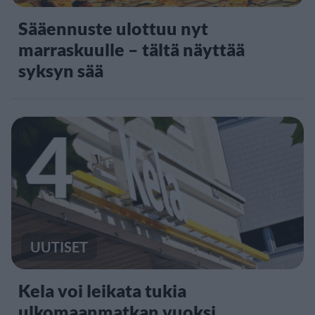
Sääennuste ulottuu nyt
marraskuulle – tältä näyttää
syksyn sää
4
UUTISET
Kela voi leikata tukia
ulkomaanmatkan vuoksi