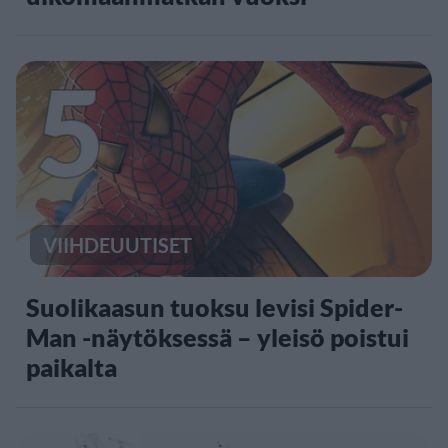
5
VIIHDEUUTISET
Suolikaasun tuoksu levisi Spider-
Man -näytöksessä – yleisö poistui
paikalta