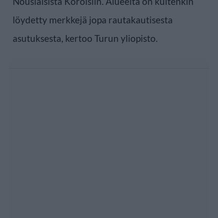
Nousiaisista Koroisiin. Alueelta on kuitenkin
löydetty merkkejä jopa rautakautisesta
asutuksesta, kertoo Turun yliopisto.