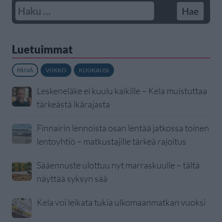
Luetuimmat
PÄIVÄ
VIIKKO
KUUKAUSI
Leskeneläke ei kuulu kaikille – Kela muistuttaa
tärkeästä ikärajasta
Finnairin lennoista osan lentää jatkossa toinen
lentoyhtiö – matkustajille tärkeä rajoitus
Sääennuste ulottuu nyt marraskuulle – tältä
näyttää syksyn sää
Kela voi leikata tukia ulkomaanmatkan vuoksi