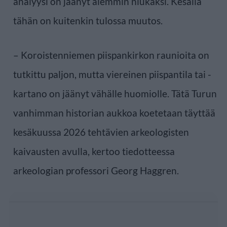
analyysi on jäänyt aiemmin niukaksi. Kesällä
tähän on kuitenkin tulossa muutos.
– Koroistenniemen piispankirkon raunioita on
tutkittu paljon, mutta viereinen piispantila tai -
kartano on jäänyt vähälle huomiolle. Tätä Turun
vanhimman historian aukkoa koetetaan täyttää
kesäkuussa 2026 tehtävien arkeologisten
kaivausten avulla, kertoo tiedotteessa
arkeologian professori Georg Haggren.