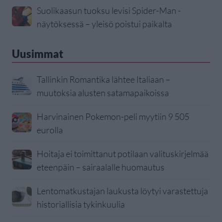
Suolikaasun tuoksu levisi Spider-Man -
näytöksessä – yleisö poistui paikalta
Uusimmat
Tallinkin Romantika lähtee Italiaan –
muutoksia alusten satamapaikoissa
Harvinainen Pokemon-peli myytiin 9 505
eurolla
Hoitaja ei toimittanut potilaan valituskirjelmää
eteenpäin – sairaalalle huomautus
Lentomatkustajan laukusta löytyi varastettuja
historiallisia tykinkuulia