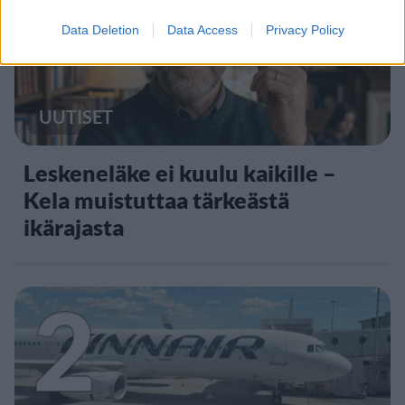
1
Data Deletion
Data Access
Privacy Policy
UUTISET
Leskeneläke ei kuulu kaikille –
Kela muistuttaa tärkeästä
ikärajasta
2