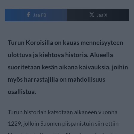
Jaa FB
Jaa X
Turun Koroisilla on kauas menneisyyteen
ulottuva ja kiehtova historia. Alueella
suoritetaan kesän aikana kaivauksia, joihin
myös harrastajilla on mahdollisuus
osallistua.
Turun historian katsotaan alkaneen vuonna
1229, jolloin Suomen piispanistuin siirrettiin