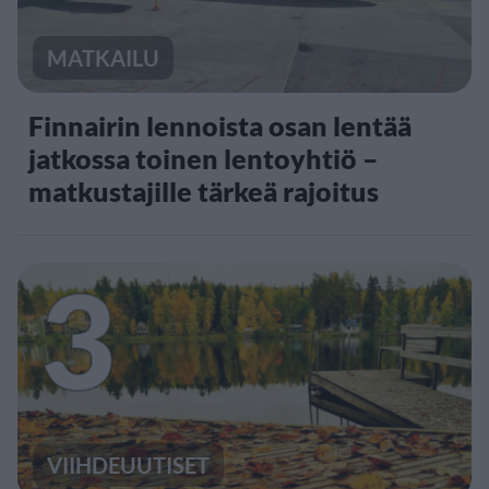
MATKAILU
Finnairin lennoista osan lentää
jatkossa toinen lentoyhtiö –
matkustajille tärkeä rajoitus
3
VIIHDEUUTISET