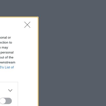
sonal or
ection to
ou may
 personal
out of the
 downstream
B’s List of