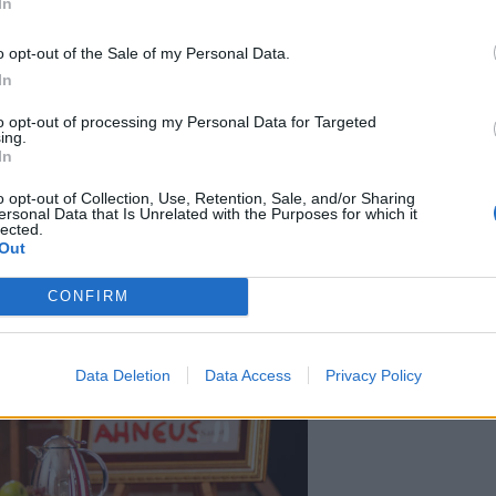
In
o opt-out of the Sale of my Personal Data.
nimetä ketkä jäljellä olevista
In
emansyntiä, ja tämän jälkeen
to opt-out of processing my Personal Data for Targeted
ing.
toja Frangen oli tehnyt.
In
o opt-out of Collection, Use, Retention, Sale, and/or Sharing
ersonal Data that Is Unrelated with the Purposes for which it
lected.
Out
CONFIRM
Data Deletion
Data Access
Privacy Policy