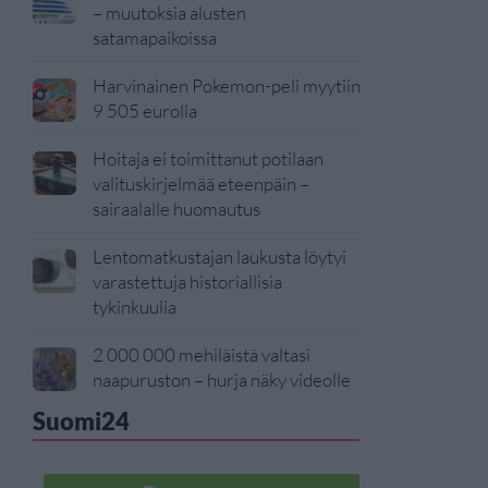
– muutoksia alusten
satamapaikoissa
Harvinainen Pokemon-peli myytiin
9 505 eurolla
Hoitaja ei toimittanut potilaan
valituskirjelmää eteenpäin –
sairaalalle huomautus
Lentomatkustajan laukusta löytyi
varastettuja historiallisia
tykinkuulia
2 000 000 mehiläistä valtasi
naapuruston – hurja näky videolle
Suomi24