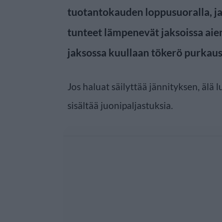
tuotantokauden loppusuoralla, ja 
tunteet lämpenevät jaksoissa a
jaksossa kuullaan tökerö purkaus 
Jos haluat säilyttää jännityksen, älä l
sisältää juonipaljastuksia.