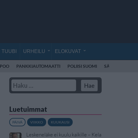
TUUBI
URHEILU
ELOKUVAT
SPOO
PANKKIAUTOMAATTI
POLIISI SUOMI
SÄHKÖPOTKUL
Luetuimmat
PÄIVÄ
VIIKKO
KUUKAUSI
Leskeneläke ei kuulu kaikille – Kela