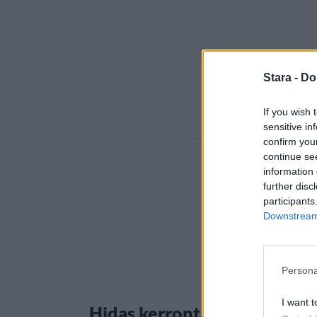
Stara -
Do
If you wish 
sensitive in
confirm you
continue se
information 
further disc
participants
Downstream 
Persona
I want t
Hidas kerronta oli Jasminelle