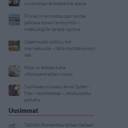
muistuttaa tärkeästä ikärajasta
Finnairin lennoista osan lentää
jatkossa toinen lentoyhtiö –
matkustajille tärkeä rajoitus
Sääennuste ulottuu nyt
marraskuulle – tältä näyttää syksyn
sää
Kela voi leikata tukia
ulkomaanmatkan vuoksi
Suolikaasun tuoksu levisi Spider-
Man -näytöksessä – yleisö poistui
paikalta
Uusimmat
Tallinkin Romantika lähtee Italiaan