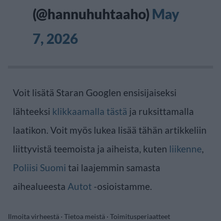
(@hannuhuhtaaho)
May
7, 2026
Voit lisätä Staran Googlen ensisijaiseksi
lähteeksi
klikkaamalla tästä
ja ruksittamalla
laatikon. Voit myös lukea lisää tähän artikkeliin
liittyvistä teemoista ja aiheista, kuten
liikenne
,
Poliisi Suomi
tai laajemmin samasta
aihealueesta
Autot
-osioistamme.
Ilmoita virheestä
·
Tietoa meistä
·
Toimitusperiaatteet