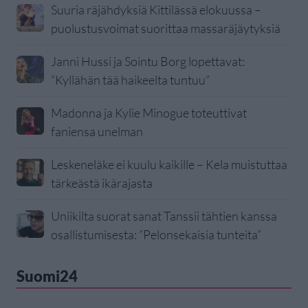
Suuria räjähdyksiä Kittilässä elokuussa –
puolustusvoimat suorittaa massaräjäytyksiä
Janni Hussi ja Sointu Borg lopettavat:
”Kyllähän tää haikeelta tuntuu”
Madonna ja Kylie Minogue toteuttivat
faniensa unelman
Leskeneläke ei kuulu kaikille – Kela muistuttaa
tärkeästä ikärajasta
Uniikilta suorat sanat Tanssii tähtien kanssa
osallistumisesta: ”Pelonsekaisia tunteita”
Suomi24