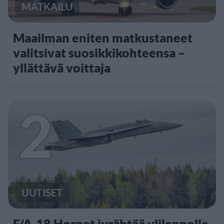
MATKAILU
Maailman eniten matkustaneet
valitsivat suosikkikohteensa –
yllättävä voittaja
2
UUTISET
F/A-18 Hornet jyrähtää ylilennolle