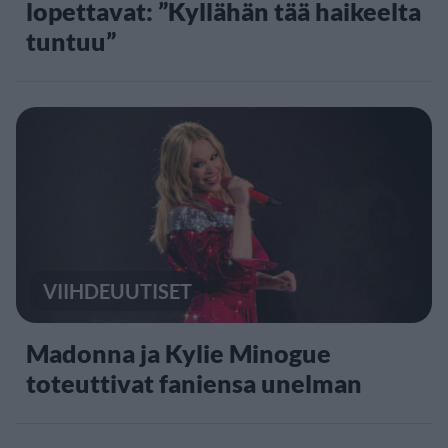
lopettavat: ”Kyllähän tää haikeelta
tuntuu”
VIIHDEUUTISET
Madonna ja Kylie Minogue
toteuttivat faniensa unelman