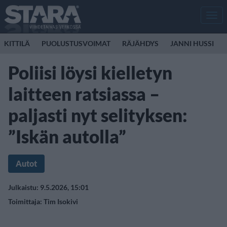
Men
KITTILÄ
PUOLUSTUSVOIMAT
RÄJÄHDYS
JANNI HUSSI
Poliisi löysi kielletyn
laitteen ratsiassa –
paljasti nyt selityksen:
”Iskän autolla”
Autot
Julkaistu: 9.5.2026, 15:01
Toimittaja:
Tim Isokivi