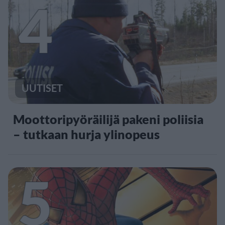
4
UUTISET
Moottoripyöräilijä pakeni poliisia
– tutkaan hurja ylinopeus
5