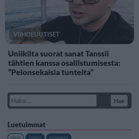
VIIHDEUUTISET
Uniikilta suorat sanat Tanssii
tähtien kanssa osallistumisesta:
”Pelonsekaisia tunteita”
Luetuimmat
PÄIVÄ
VIIKKO
KUUKAUSI