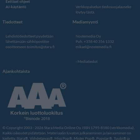
Eettiset ohjeet
AI-käytäntö
Verkkopalvelun
tiedosuojalauseke
löytyy tästä
.
Tiedotteet
Mediamyynti
Lehdistötiedotteet pyydetään
Nostemedia Oy
lähettämään sähköpostitse
Puh. +358 40 356 1332
osoitteeseen
toimitus@stara.fi
mikael@nostemedia.fi
Mediatiedot
Ajankohtaista
© Copyright 2003 - 2026 Stara Media Online Oy. ISSN 1795-8180 (verkkomedia).
Kaikki oikeudet pidätetään. Materiaalin luvaton julkaiseminen ja lainaaminen on
kielletty. Stara®, Viihdetaivas®, Miss Pop®, Mister Pop®, Popstar®, Tuubi® ja