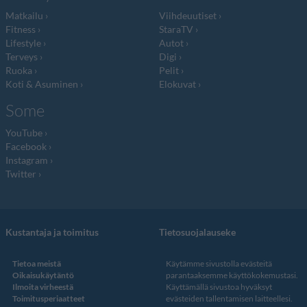
Matkailu
Viihdeuutiset
Fitness
StaraTV
Lifestyle
Autot
Terveys
Digi
Ruoka
Pelit
Koti & Asuminen
Elokuvat
Some
YouTube
Facebook
Instagram
Twitter
Kustantaja ja toimitus
Tietosuojalauseke
Tietoa meistä
Käytämme sivustolla evästeitä
Oikaisukäytäntö
parantaaksemme käyttökokemustasi.
Ilmoita virheestä
Käyttämällä sivustoa hyväksyt
Toimitusperiaatteet
evästeiden tallentamisen laitteellesi.