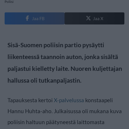
Poliisi
Jaa FB
Jaa X
Sisä-Suomen poliisin partio pysäytti
liikenteessä taannoin auton, jonka sisältä
paljastui kielletty laite. Nuoren kuljettajan
hallussa oli tutkanpaljastin.
Tapauksesta kertoi
X-palvelussa
konstaapeli
Hannu Huhta-aho. Julkaisussa oli mukana kuva
poliisin haltuun päätyneestä laittomasta