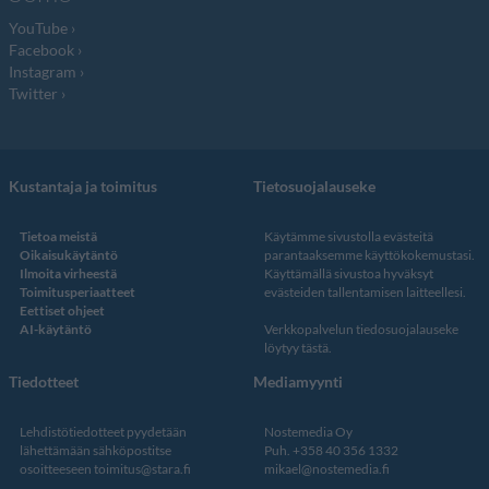
YouTube
Facebook
Instagram
Twitter
Kustantaja ja toimitus
Tietosuojalauseke
Tietoa meistä
Käytämme sivustolla evästeitä
Oikaisukäytäntö
parantaaksemme käyttökokemustasi.
Ilmoita virheestä
Käyttämällä sivustoa hyväksyt
Toimitusperiaatteet
evästeiden tallentamisen laitteellesi.
Eettiset ohjeet
AI-käytäntö
Verkkopalvelun
tiedosuojalauseke
löytyy tästä
.
Tiedotteet
Mediamyynti
Lehdistötiedotteet pyydetään
Nostemedia Oy
lähettämään sähköpostitse
Puh. +358 40 356 1332
osoitteeseen
toimitus@stara.fi
mikael@nostemedia.fi