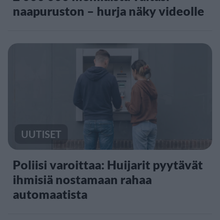
naapuruston – hurja näky videolle
UUTISET
Poliisi varoittaa: Huijarit pyytävät
ihmisiä nostamaan rahaa
automaatista