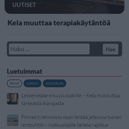
UUTISET
Kela muuttaa terapiakäytäntöä
Luetuimmat
PÄIVÄ
VIIKKO
KUUKAUSI
Leskeneläke ei kuulu kaikille – Kela muistuttaa
tärkeästä ikärajasta
Finnairin lennoista osan lentää jatkossa toinen
lentoyhtiö – matkustajille tärkeä rajoitus