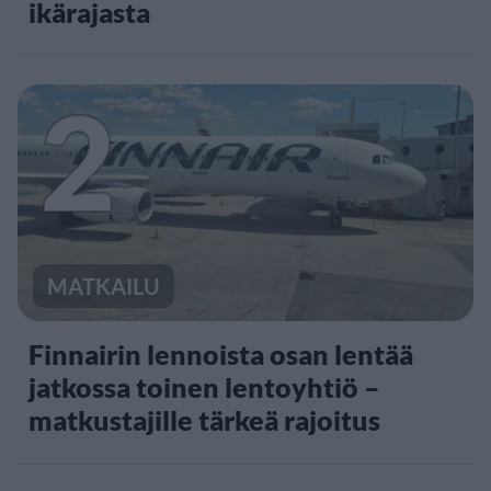
ikärajasta
2
MATKAILU
Finnairin lennoista osan lentää
jatkossa toinen lentoyhtiö –
matkustajille tärkeä rajoitus