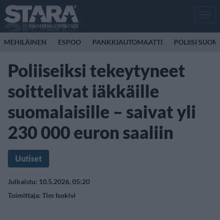
Men
MEHILÄINEN
ESPOO
PANKKIAUTOMAATTI
POLIISI SUOM
Poliiseiksi tekeytyneet
soittelivat iäkkäille
suomalaisille – saivat yli
230 000 euron saaliin
Uutiset
Julkaistu: 10.5.2026, 05:20
Toimittaja:
Tim Isokivi