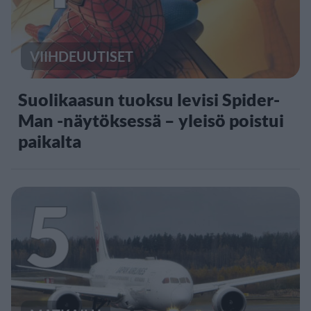
VIIHDEUUTISET
Suolikaasun tuoksu levisi Spider-
Man -näytöksessä – yleisö poistui
paikalta
5