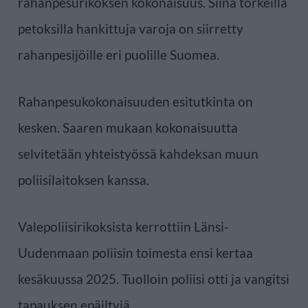
rahanpesurikoksen kokonaisuus. Siinä törkeillä
petoksilla hankittuja varoja on siirretty
rahanpesijöille eri puolille Suomea.
Rahanpesukokonaisuuden esitutkinta on
kesken. Saaren mukaan kokonaisuutta
selvitetään yhteistyössä kahdeksan muun
poliisilaitoksen kanssa.
Valepoliisirikoksista kerrottiin Länsi-
Uudenmaan poliisin toimesta ensi kertaa
kesäkuussa 2025. Tuolloin poliisi otti ja vangitsi
tapauksen epäiltyjä.