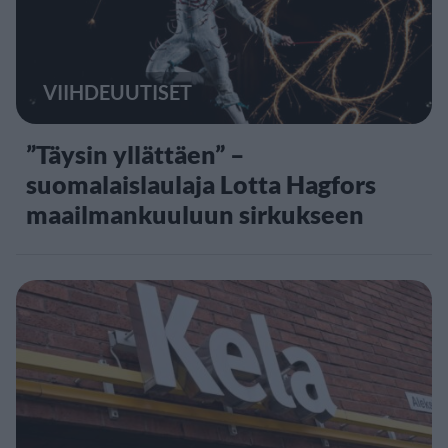
VIIHDEUUTISET
”Täysin yllättäen” –
suomalaislaulaja Lotta Hagfors
maailmankuuluun sirkukseen