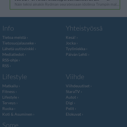
Info
Yhteistyössä
Tietoa meistä
Kesä!
Tietosuojalauseke
Jocka
Lähetä uutisvinkki
Tyyliniekka
Mediatiedot
Päivän Lehti
RSS-ohje
RSS
Lifestyle
Viihde
Matkailu
Viihdeuutiset
Fitness
StaraTV
Lifestyle
Autot
Terveys
Digi
Ruoka
Pelit
Koti & Asuminen
Elokuvat
Some