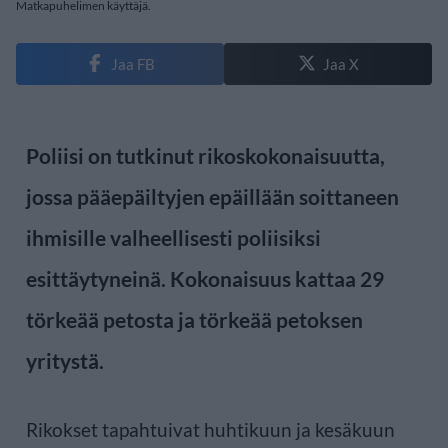
Matkapuhelimen käyttäjä.
Jaa FB
Jaa X
Poliisi on tutkinut rikoskokonaisuutta,
jossa pääepäiltyjen epäillään soittaneen
ihmisille valheellisesti poliisiksi
esittäytyneinä. Kokonaisuus kattaa 29
törkeää petosta ja törkeää petoksen
yritystä.
Rikokset tapahtuivat huhtikuun ja kesäkuun