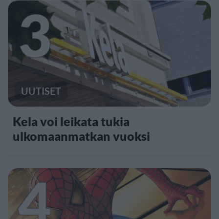
3
UUTISET
Kela voi leikata tukia
ulkomaanmatkan vuoksi
4