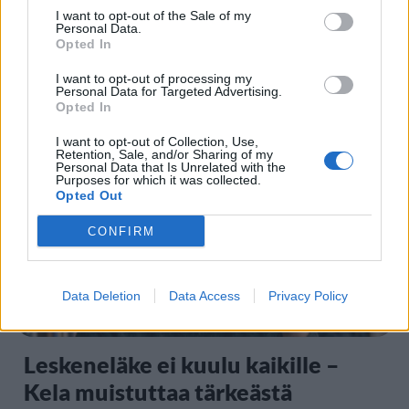
I want to opt-out of the Sale of my
Personal Data.
Opted In
I want to opt-out of processing my
Personal Data for Targeted Advertising.
Staran luetuimmat
Opted In
I want to opt-out of Collection, Use,
1
Retention, Sale, and/or Sharing of my
Personal Data that Is Unrelated with the
Purposes for which it was collected.
Opted Out
CONFIRM
Data Deletion
Data Access
Privacy Policy
UUTISET
Leskeneläke ei kuulu kaikille –
Kela muistuttaa tärkeästä