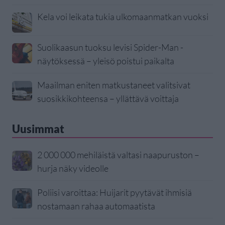
Kela voi leikata tukia ulkomaanmatkan vuoksi
Suolikaasun tuoksu levisi Spider-Man -
näytöksessä – yleisö poistui paikalta
Maailman eniten matkustaneet valitsivat
suosikkikohteensa – yllättävä voittaja
Uusimmat
2 000 000 mehiläistä valtasi naapuruston –
hurja näky videolle
Poliisi varoittaa: Huijarit pyytävät ihmisiä
nostamaan rahaa automaatista