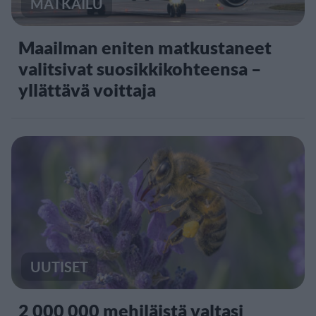
MATKAILU
Maailman eniten matkustaneet
valitsivat suosikkikohteensa –
yllättävä voittaja
UUTISET
2 000 000 mehiläistä valtasi