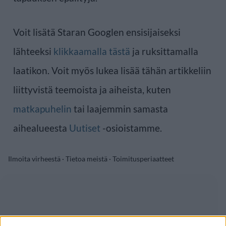
Voit lisätä Staran Googlen ensisijaiseksi
lähteeksi
klikkaamalla tästä
ja ruksittamalla
laatikon. Voit myös lukea lisää tähän artikkeliin
liittyvistä teemoista ja aiheista, kuten
matkapuhelin
tai laajemmin samasta
aihealueesta
Uutiset
-osioistamme.
Ilmoita virheestä
·
Tietoa meistä
·
Toimitusperiaatteet