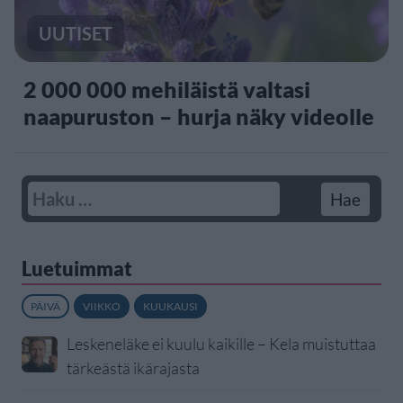
UUTISET
2 000 000 mehiläistä valtasi
naapuruston – hurja näky videolle
Luetuimmat
PÄIVÄ
VIIKKO
KUUKAUSI
Leskeneläke ei kuulu kaikille – Kela muistuttaa
tärkeästä ikärajasta