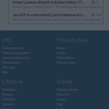
Info
Yhteistyössä
Tietoa meistä
Kesä!
Tietosuojalauseke
Jocka
Lähetä uutisvinkki
Tyyliniekka
Mediatiedot
Päivän Lehti
RSS-ohje
RSS
Lifestyle
Viihde
Matkailu
Viihdeuutiset
Fitness
StaraTV
Lifestyle
Autot
Terveys
Digi
Ruoka
Pelit