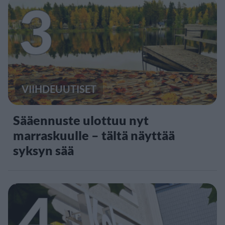
3
VIIHDEUUTISET
Sääennuste ulottuu nyt
marraskuulle – tältä näyttää
syksyn sää
4