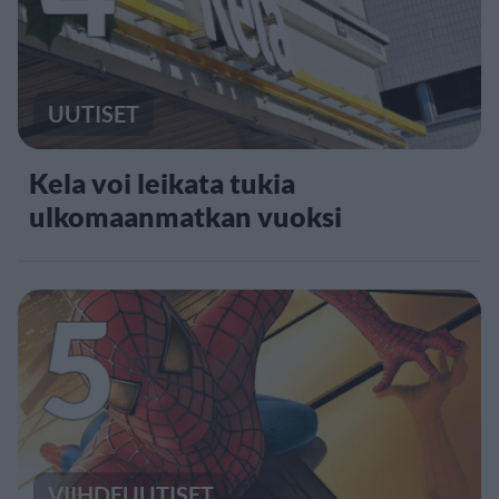
UUTISET
Kela voi leikata tukia
ulkomaanmatkan vuoksi
5
VIIHDEUUTISET