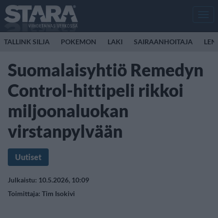
Men
TALLINK SILJA
POKEMON
LAKI
SAIRAANHOITAJA
LEN
Suomalaisyhtiö Remedyn
Control-hittipeli rikkoi
miljoonaluokan
virstanpylvään
Uutiset
Julkaistu: 10.5.2026, 10:09
Toimittaja:
Tim Isokivi