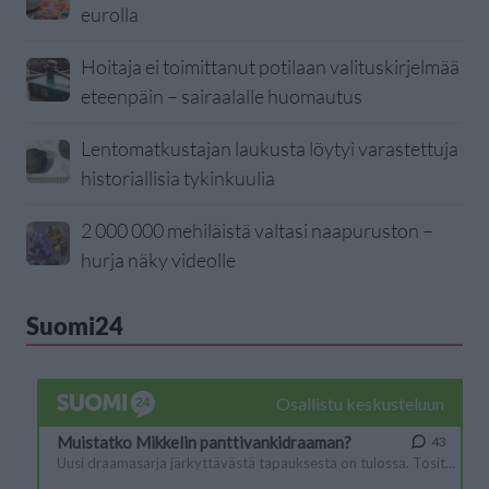
eurolla
Hoitaja ei toimittanut potilaan valituskirjelmää
eteenpäin – sairaalalle huomautus
Lentomatkustajan laukusta löytyi varastettuja
historiallisia tykinkuulia
2 000 000 mehiläistä valtasi naapuruston –
hurja näky videolle
Suomi24