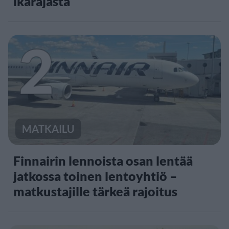
ikärajasta
2
MATKAILU
Finnairin lennoista osan lentää
jatkossa toinen lentoyhtiö –
matkustajille tärkeä rajoitus