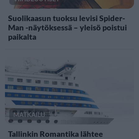
Suolikaasun tuoksu levisi Spider-
Man -näytöksessä – yleisö poistui
paikalta
MATKAILU
Tallinkin Romantika lähtee