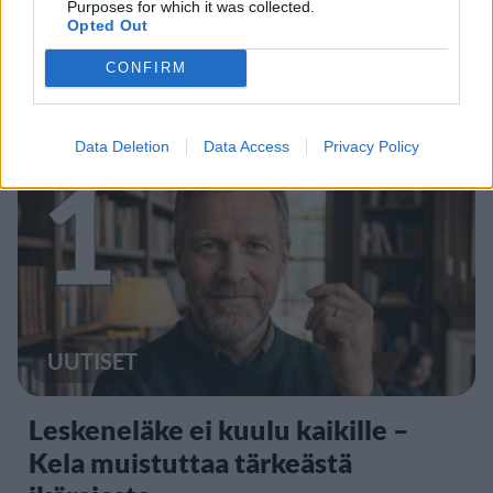
Purposes for which it was collected.
Opted Out
CONFIRM
Staran luetuimmat
Data Deletion
Data Access
Privacy Policy
1
UUTISET
Leskeneläke ei kuulu kaikille –
Kela muistuttaa tärkeästä