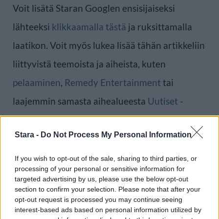
Voit lisätä Staran Googlen ensisijaiseksi
lähteeksi
klikkaamalla tästä
ja ruksittamalla
laatikon. Voit myös lukea lisää tähän artikkeliin
liittyvistä teemoista ja aiheista, kuten
pelaaminen
,
Remedy Entertainment
tai
laajemmin samasta aihealueesta
Uutiset
-
osioistamme.
Stara -
Do Not Process My Personal Information
Ilmoita virheestä
·
Tietoa meistä
·
Toimitusperiaatteet
If you wish to opt-out of the sale, sharing to third parties, or
processing of your personal or sensitive information for
targeted advertising by us, please use the below opt-out
section to confirm your selection. Please note that after your
opt-out request is processed you may continue seeing
interest-based ads based on personal information utilized by