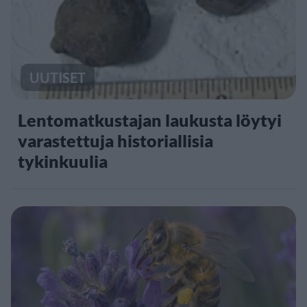
UUTISET
Lentomatkustajan laukusta löytyi
varastettuja historiallisia
tykinkuulia