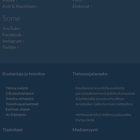
Koti & Asuminen
Elokuvat
Some
YouTube
Facebook
Instagram
Twitter
Kustantaja ja toimitus
Tietosuojalauseke
Tietoa meistä
Käytämme sivustolla evästeitä
Oikaisukäytäntö
parantaaksemme käyttökokemustasi.
Ilmoita virheestä
Käyttämällä sivustoa hyväksyt
Toimitusperiaatteet
evästeiden tallentamisen laitteellesi.
Eettiset ohjeet
AI-käytäntö
Verkkopalvelun
tiedosuojalauseke
löytyy tästä
.
Tiedotteet
Mediamyynti