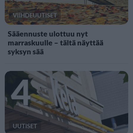
VIIHDEUUTISET
Sääennuste ulottuu nyt
marraskuulle – tältä näyttää
syksyn sää
4
UUTISET