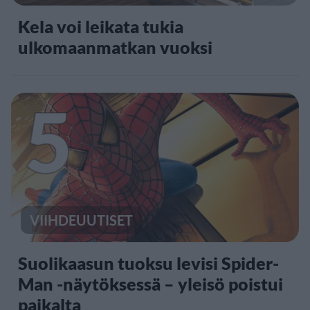
Kela voi leikata tukia
ulkomaanmatkan vuoksi
5
VIIHDEUUTISET
Suolikaasun tuoksu levisi Spider-
Man -näytöksessä – yleisö poistui
paikalta