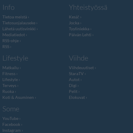
Info
Yhteistyössä
Tietoa meistä
Kesä!
Tietosuojalauseke
Jocka
Lähetä uutisvinkki
Tyyliniekka
Mediatiedot
Päivän Lehti
RSS-ohje
RSS
Lifestyle
Viihde
Matkailu
Viihdeuutiset
Fitness
StaraTV
Lifestyle
Autot
Terveys
Digi
Ruoka
Pelit
Koti & Asuminen
Elokuvat
Some
YouTube
Facebook
Instagram