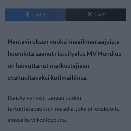
Jaa FB
Jaa X
Hantaviruksen vuoksi maailmanlaajuista
huomiota saanut risteilyalus MV Hondius
on luovuttanut matkustajiaan
evakuoitavaksi kotimaihinsa.
Ranska vahvisti tänään uuden
tartuntatapauksen naisella, joka oli evakuoitu
alukselta viikonloppuna.