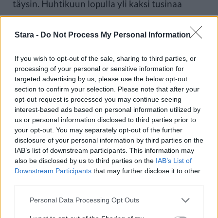
täysin. Huhtikuun lopulla yli kaksi tusinaa
matkustajaa poistui laivasta.
Stara -
Do Not Process My Personal Information
If you wish to opt-out of the sale, sharing to third parties, or
Kaksi Suomessa asuvaa henkilöä
processing of your personal or sensitive information for
targeted advertising by us, please use the below opt-out
altistui mahdollisesti
section to confirm your selection. Please note that after your
opt-out request is processed you may continue seeing
hantavirukselle lennolla.
interest-based ads based on personal information utilized by
us or personal information disclosed to third parties prior to
your opt-out. You may separately opt-out of the further
disclosure of your personal information by third parties on the
IAB’s list of downstream participants. This information may
Kaksi Suomessa asuvaa henkilöä altistui
also be disclosed by us to third parties on the
IAB’s List of
Downstream Participants
that may further disclose it to other
mahdollisesti hantavirukselle lennolla, jolla
third parties.
matkusti myös myöhemmin sairastunut
Personal Data Processing Opt Outs
risteilymatkustaja. THL:n mukaan suomalaiset