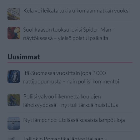
Kela voi leikata tukia ulkomaanmatkan vuoksi
Suolikaasun tuoksu levisi Spider-Man -
näytöksessä – yleisö poistui paikalta
Uusimmat
Itä-Suomessa vuosittain jopa 2 000
rattijuopumusta – näin poliisi kommentoi
Poliisi valvoo liikennettä koulujen
läheisyydessä – nyt tuli tärkeä muistutus
Nyt lämpenee: Etelässä kesäisiä lämpötiloja
Tallinkin Romantika lähtee Italiaan –