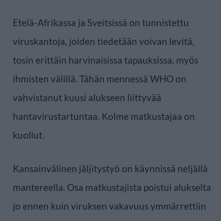
Etelä-Afrikassa ja Sveitsissä on tunnistettu
viruskantoja, joiden tiedetään voivan levitä,
tosin erittäin harvinaisissa tapauksissa, myös
ihmisten välillä. Tähän mennessä WHO on
vahvistanut kuusi alukseen liittyvää
hantavirustartuntaa. Kolme matkustajaa on
kuollut.
Kansainvälinen jäljitystyö on käynnissä neljällä
mantereella. Osa matkustajista poistui alukselta
jo ennen kuin viruksen vakavuus ymmärrettiin