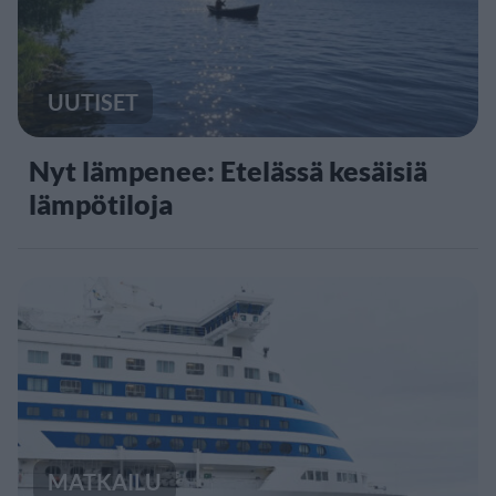
UUTISET
Nyt lämpenee: Etelässä kesäisiä
lämpötiloja
MATKAILU