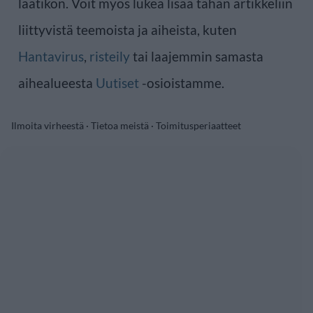
laatikon. Voit myös lukea lisää tähän artikkeliin
liittyvistä teemoista ja aiheista, kuten
Hantavirus
,
risteily
tai laajemmin samasta
aihealueesta
Uutiset
-osioistamme.
Ilmoita virheestä
·
Tietoa meistä
·
Toimitusperiaatteet