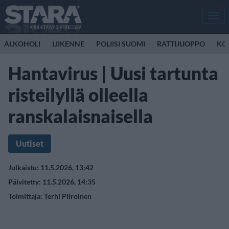
Men
ALKOHOLI
LIIKENNE
POLIISI SUOMI
RATTIJUOPPO
KO
Hantavirus | Uusi tartunta
risteilyllä olleella
ranskalaisnaisella
Uutiset
Julkaistu: 11.5.2026, 13:42
Päivitetty: 11.5.2026, 14:35
Toimittaja:
Terhi Piiroinen