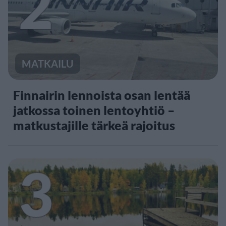
2
MATKAILU
Finnairin lennoista osan lentää
jatkossa toinen lentoyhtiö –
matkustajille tärkeä rajoitus
3