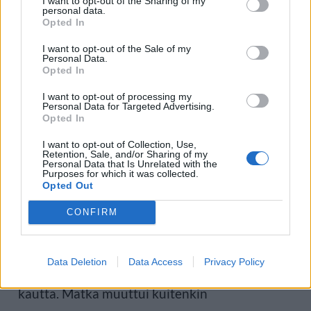
I want to opt-out of the Sharing of my
personal data.
ovat toistaiseksi oireettomia ja riskiä pidetään
Opted In
hyvin pienenä
I want to opt-out of the Sale of my
Personal Data.
Opted In
Britannian terveysviranomaiset kertoivat
I want to opt-out of processing my
Personal Data for Targeted Advertising.
perjantaina kolmannen brittiläisen matkustajan
Opted In
sairastuneen syrjäisellä Tristan da Cunhan
I want to opt-out of Collection, Use,
Retention, Sale, and/or Sharing of my
Personal Data that Is Unrelated with the
saarella Etelä-Atlantilla.
Purposes for which it was collected.
Opted Out
MV Hondius lähti Argentiinasta huhtikuun
CONFIRM
alussa risteilylle, jonka oli tarkoitus kulkea muun
Data Deletion
Data Access
Privacy Policy
muassa Etelämantereen ja Falklandinsaarten
kautta. Matka muuttui kuitenkin