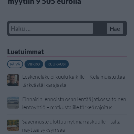
myytiin 9 505 eurolla
Luetuimmat
PÄIVÄ
VIIKKO
KUUKAUSI
Leskeneläke ei kuulu kaikille – Kela muistuttaa
tärkeästä ikärajasta
Finnairin lennoista osan lentää jatkossa toinen
lentoyhtiö – matkustajille tärkeä rajoitus
Sääennuste ulottuu nyt marraskuulle – tältä
näyttää syksyn sää