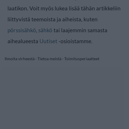
laatikon. Voit myös lukea lisää tähän artikkeliin
liittyvistä teemoista ja aiheista, kuten
pörssisähkö
,
sähkö
tai laajemmin samasta
aihealueesta
Uutiset
-osioistamme.
Ilmoita virheestä
·
Tietoa meistä
·
Toimitusperiaatteet