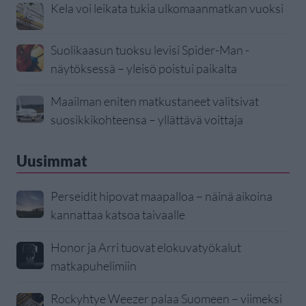
Kela voi leikata tukia ulkomaanmatkan vuoksi
Suolikaasun tuoksu levisi Spider-Man -
näytöksessä – yleisö poistui paikalta
Maailman eniten matkustaneet valitsivat
suosikkikohteensa – yllättävä voittaja
Uusimmat
Perseidit hipovat maapalloa – näinä aikoina
kannattaa katsoa taivaalle
Honor ja Arri tuovat elokuvatyökalut
matkapuhelimiin
Rockyhtye Weezer palaa Suomeen – viimeksi