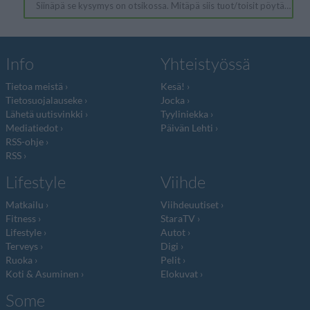
Info
Yhteistyössä
Tietoa meistä
Kesä!
Tietosuojalauseke
Jocka
Lähetä uutisvinkki
Tyyliniekka
Mediatiedot
Päivän Lehti
RSS-ohje
RSS
Lifestyle
Viihde
Matkailu
Viihdeuutiset
Fitness
StaraTV
Lifestyle
Autot
Terveys
Digi
Ruoka
Pelit
Koti & Asuminen
Elokuvat
Some