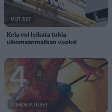
UUTISET
Kela voi leikata tukia
ulkomaanmatkan vuoksi
4
VIIHDEUUTISET