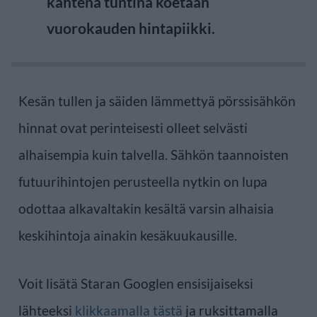
kahtena tuntina koetaan
vuorokauden hintapiikki.
Kesän tullen ja säiden lämmettyä pörssisähkön
hinnat ovat perinteisesti olleet selvästi
alhaisempia kuin talvella. Sähkön taannoisten
futuurihintojen perusteella nytkin on lupa
odottaa alkavaltakin kesältä varsin alhaisia
keskihintoja ainakin kesäkuukausille.
Voit lisätä Staran Googlen ensisijaiseksi
lähteeksi
klikkaamalla tästä
ja ruksittamalla