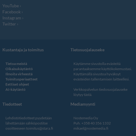
YouTube
Facebook
Instagram
Twitter
Kustantaja ja toimitus
Tietosuojalauseke
Tietoa meistä
Käytämme sivustolla evästeitä
Oikaisukäytäntö
parantaaksemme käyttökokemustasi.
Ilmoita virheestä
Käyttämällä sivustoa hyväksyt
Toimitusperiaatteet
evästeiden tallentamisen laitteellesi.
Eettiset ohjeet
AI-käytäntö
Verkkopalvelun
tiedosuojalauseke
löytyy tästä
.
Tiedotteet
Mediamyynti
Lehdistötiedotteet pyydetään
Nostemedia Oy
lähettämään sähköpostitse
Puh. +358 40 356 1332
osoitteeseen
toimitus@stara.fi
mikael@nostemedia.fi