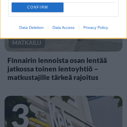
2
CONFIRM
Data Deletion
Data Access
Privacy Policy
MATKAILU
Finnairin lennoista osan lentää
jatkossa toinen lentoyhtiö –
matkustajille tärkeä rajoitus
3