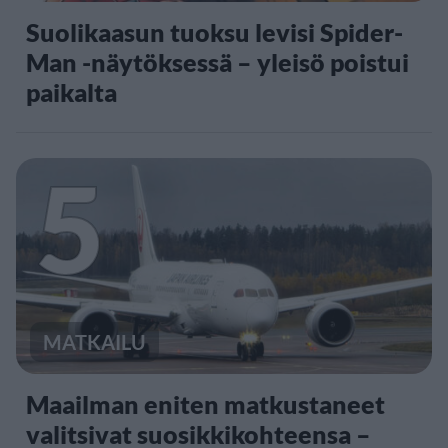
Suolikaasun tuoksu levisi Spider-
Man -näytöksessä – yleisö poistui
paikalta
5
MATKAILU
Maailman eniten matkustaneet
valitsivat suosikkikohteensa –