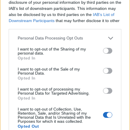
Staran luetuimmat
disclosure of your personal information by third parties on the
IAB’s list of downstream participants. This information may
1
also be disclosed by us to third parties on the
IAB’s List of
Downstream Participants
that may further disclose it to other
third parties.
Personal Data Processing Opt Outs
I want to opt-out of the Sharing of my
personal data.
Opted In
UUTISET
I want to opt-out of the Sale of my
Personal Data.
Opted In
Leskeneläke ei kuulu kaikille –
I want to opt-out of processing my
Kela muistuttaa tärkeästä
Personal Data for Targeted Advertising.
Opted In
ikärajasta
I want to opt-out of Collection, Use,
Retention, Sale, and/or Sharing of my
Personal Data that Is Unrelated with the
Purposes for which it was collected.
Opted Out