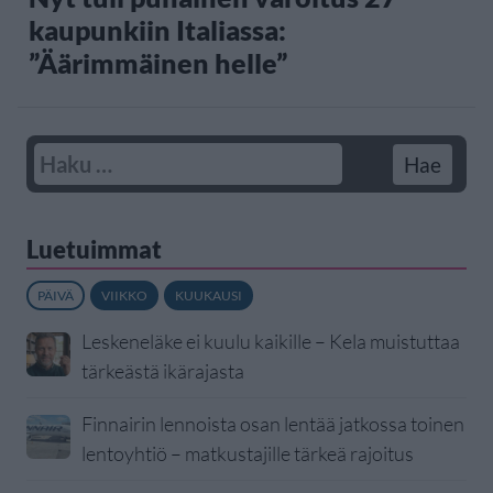
kaupunkiin Italiassa:
”Äärimmäinen helle”
Luetuimmat
PÄIVÄ
VIIKKO
KUUKAUSI
Leskeneläke ei kuulu kaikille – Kela muistuttaa
tärkeästä ikärajasta
Finnairin lennoista osan lentää jatkossa toinen
lentoyhtiö – matkustajille tärkeä rajoitus