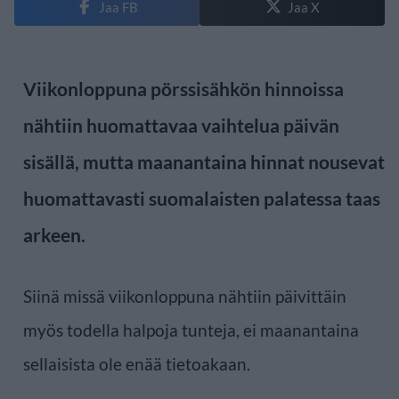
Jaa FB
Jaa X
Viikonloppuna pörssisähkön hinnoissa
nähtiin huomattavaa vaihtelua päivän
sisällä, mutta maanantaina hinnat nousevat
huomattavasti suomalaisten palatessa taas
arkeen.
Siinä missä viikonloppuna nähtiin päivittäin
myös todella halpoja tunteja, ei maanantaina
sellaisista ole enää tietoakaan.