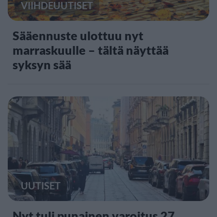
VIIHDEUUTISET
Sääennuste ulottuu nyt
marraskuulle – tältä näyttää
syksyn sää
UUTISET
Nyt tuli punainen varoitus 27