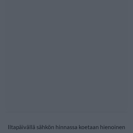
Iltapäivällä sähkön hinnassa koetaan hienoinen