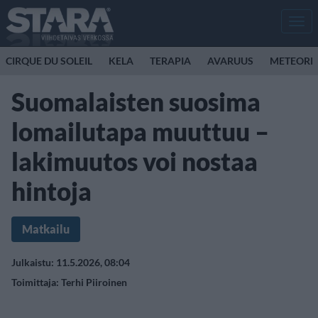
Men
CIRQUE DU SOLEIL
KELA
TERAPIA
AVARUUS
METEORI
Suomalaisten suosima
lomailutapa muuttuu –
lakimuutos voi nostaa
hintoja
Matkailu
Julkaistu: 11.5.2026, 08:04
Toimittaja:
Terhi Piiroinen