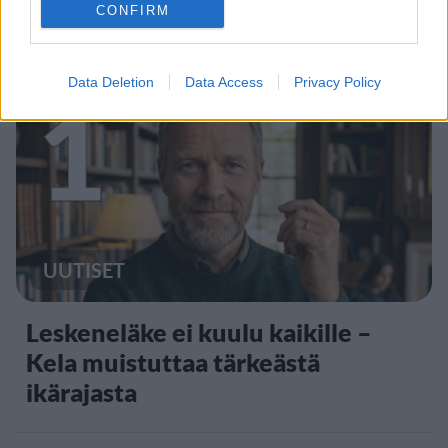
CONFIRM
Staran luetuimmat
Data Deletion
Data Access
Privacy Policy
1
UUTISET
Leskeneläke ei kuulu kaikille –
Kela muistuttaa tärkeästä
ikärajasta