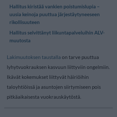
Hallitus kiristää vankien poistumislupia –
uusia keinoja puuttua järjestäytyneeseen
rikollisuuteen
Hallitus selvittänyt liikuntapalveluihin ALV-
muutosta
Lakimuutoksen taustalla
on tarve puuttua
lyhytvuokrauksen kasvuun liittyviin ongelmiin.
Ikävät kokemukset liittyvät häiriöihin
taloyhtiöissä ja asuntojen siirtymiseen pois
pitkäaikaisesta vuokrauskäytöstä.