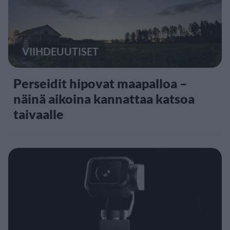
VIIHDEUUTISET
Perseidit hipovat maapalloa –
näinä aikoina kannattaa katsoa
taivaalle