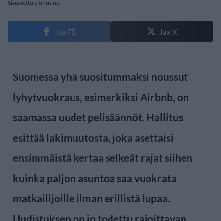
Sisustettu olohuone.
Jaa FB
Jaa X
Suomessa yhä suositummaksi noussut
lyhytvuokraus, esimerkiksi Airbnb, on
saamassa uudet pelisäännöt. Hallitus
esittää lakimuutosta, joka asettaisi
ensimmäistä kertaa selkeät rajat siihen
kuinka paljon asuntoa saa vuokrata
matkailijoille ilman erillistä lupaa.
Uudistuksen on jo todettu rajoittavan