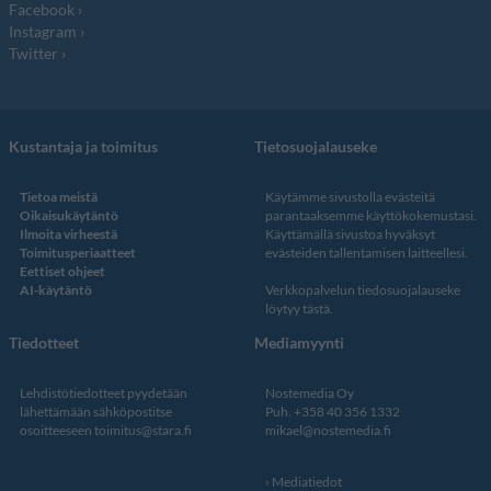
Facebook
Instagram
Twitter
Kustantaja ja toimitus
Tietosuojalauseke
Tietoa meistä
Käytämme sivustolla evästeitä
Oikaisukäytäntö
parantaaksemme käyttökokemustasi.
Ilmoita virheestä
Käyttämällä sivustoa hyväksyt
Toimitusperiaatteet
evästeiden tallentamisen laitteellesi.
Eettiset ohjeet
AI-käytäntö
Verkkopalvelun
tiedosuojalauseke
löytyy tästä
.
Tiedotteet
Mediamyynti
Lehdistötiedotteet pyydetään
Nostemedia Oy
lähettämään sähköpostitse
Puh. +358 40 356 1332
osoitteeseen
toimitus@stara.fi
mikael@nostemedia.fi
Mediatiedot