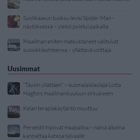
Suolikaasun tuoksu levisi Spider-Man -
näytöksessä – yleisö poistui paikalta
Maailman eniten matkustaneet valitsivat
suosikkikohteensa – yllättävä voittaja
Uusimmat
”Täysin yllättäen” – suomalaislaulaja Lotta
Hagfors maailmankuuluun sirkukseen
Kelan terapiakäytäntö muuttuu
Perseidit hipovat maapalloa – näinä aikoina
kannattaa katsoa taivaalle