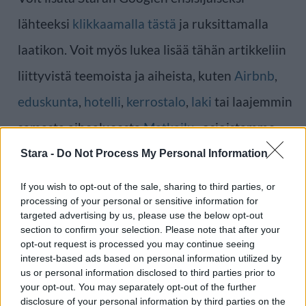
lähteeksi
klikkaamalla tästä
ja ruksittamalla
laatikon. Voit myös lukea lisää tähän artikkeliin
liittyvistä teemoista ja aiheista, kuten
Airbnb
,
eduskunta
,
hotelli
,
kerrostalo
,
laki
tai laajemmin
samasta aihealueesta
Matkailu
-osioistamme.
Stara -
Do Not Process My Personal Information
Ilmoita virheestä
·
Tietoa meistä
·
Toimitusperiaatteet
If you wish to opt-out of the sale, sharing to third parties, or
processing of your personal or sensitive information for
targeted advertising by us, please use the below opt-out
section to confirm your selection. Please note that after your
opt-out request is processed you may continue seeing
interest-based ads based on personal information utilized by
us or personal information disclosed to third parties prior to
your opt-out. You may separately opt-out of the further
disclosure of your personal information by third parties on the