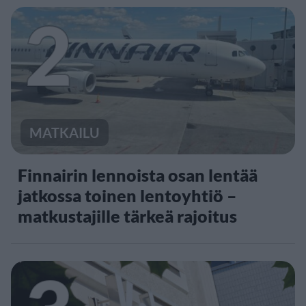
2
MATKAILU
Finnairin lennoista osan lentää
jatkossa toinen lentoyhtiö –
matkustajille tärkeä rajoitus