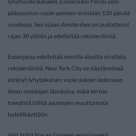
lyhytvuokraukseen. Esimerkiksi Pariisi sallii
pääasunnon vuokraamisen enintään 120 päivää
vuodessa. Sen sijaan Amsterdam on pudottanut
rajan 30 yöhön ja edellyttää rekisteröintiä.
Espanjassa edellyttää monilla alueilla virallista
rekisteröintiä. New York City on käytännössä
estänyt lyhytaikaisen vuokrauksen kokonaan
ilman omistajan läsnäoloa, mikä kertoo
trendistä hillitä asuntojen muuttumista
hotellikäyttöön.
Voit lisätä Staran Googlen ensisijaiseksi