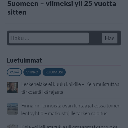
Suomeen – viimeksi yli 25 vuotta
sitten
Luetuimmat
PÄIVÄ
VIIKKO
KUUKAUSI
Leskeneläke ei kuulu kaikille – Kela muistuttaa
tärkeästä ikärajasta
Finnairin lennoista osan lentää jatkossa toinen
lentoyhtiö – matkustajille tärkeä rajoitus
Kela voi leikata tukia ulkomaanmatkan vuoksi