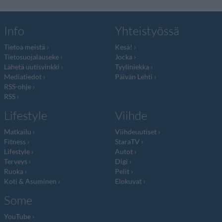
Info
Yhteistyössä
Tietoa meistä
Kesä!
Tietosuojalauseke
Jocka
Lähetä uutisvinkki
Tyyliniekka
Mediatiedot
Päivän Lehti
RSS-ohje
RSS
Lifestyle
Viihde
Matkailu
Viihdeuutiset
Fitness
StaraTV
Lifestyle
Autot
Terveys
Digi
Ruoka
Pelit
Koti & Asuminen
Elokuvat
Some
YouTube