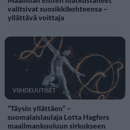
Maailman eniten matkustaneet
valitsivat suosikkikohteensa –
yllättävä voittaja
VIIHDEUUTISET
”Täysin yllättäen” –
suomalaislaulaja Lotta Hagfors
maailmankuuluun sirkukseen