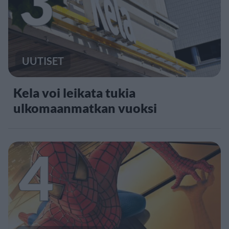
3
UUTISET
Kela voi leikata tukia
ulkomaanmatkan vuoksi
4