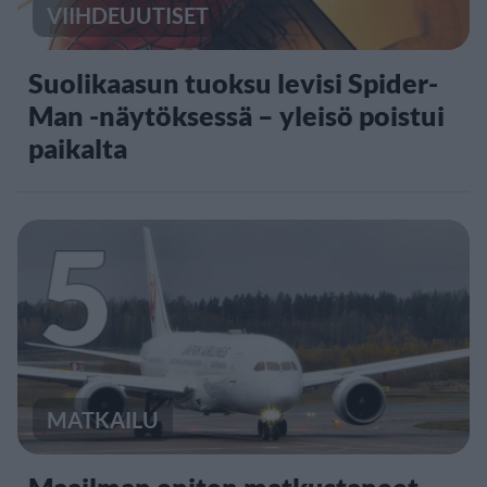
VIIHDEUUTISET
Suolikaasun tuoksu levisi Spider-
Man -näytöksessä – yleisö poistui
paikalta
5
MATKAILU