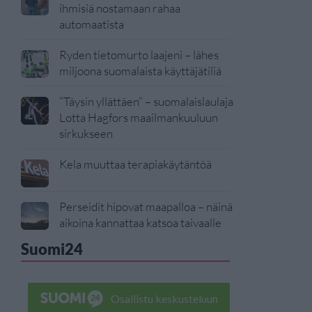
ihmisiä nostamaan rahaa
automaatista
Ryden tietomurto laajeni – lähes
miljoona suomalaista käyttäjätiliä
”Täysin yllättäen” – suomalaislaulaja
Lotta Hagfors maailmankuuluun
sirkukseen
Kela muuttaa terapiakäytäntöä
Perseidit hipovat maapalloa – näinä
aikoina kannattaa katsoa taivaalle
Suomi24