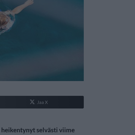
Jaa X
 heikentynyt selvästi viime