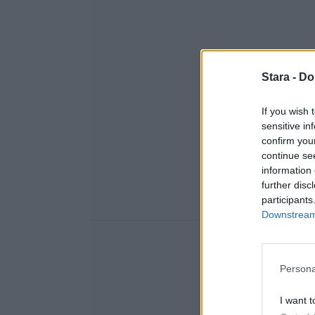
Stara -
Do
If you wish 
sensitive in
confirm you
continue se
information 
further disc
participants
Downstream 
Persona
I want t