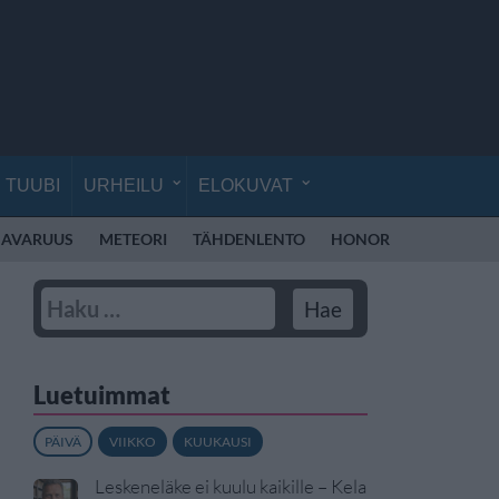
TUUBI
URHEILU
ELOKUVAT
AVARUUS
METEORI
TÄHDENLENTO
HONOR
HONOR RO
Luetuimmat
PÄIVÄ
VIIKKO
KUUKAUSI
Leskeneläke ei kuulu kaikille – Kela