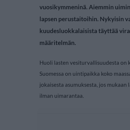
vuosikymmeninä. Aiemmin uimine
lapsen perustaitoihin. Nykyisin v
kuudesluokkalaisista täyttää vir
määritelmän.
Huoli lasten vesiturvallisuudesta on 
Suomessa on uintipaikka koko maass
jokaisesta asumuksesta, jos mukaan l
ilman uimarantaa.