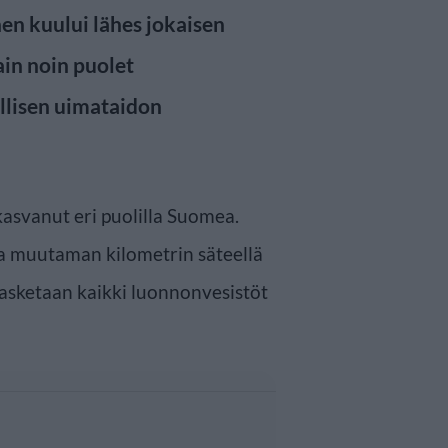
n kuului lähes jokaisen
ain noin puolet
allisen uimataidon
kasvanut eri puolilla Suomea.
a muutaman kilometrin säteellä
asketaan kaikki luonnonvesistöt