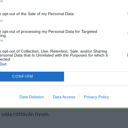
In
o opt-out of the Sale of my Personal Data.
In
uida
to opt-out of processing my Personal Data for Targeted
ing.
In
istä voimakkaammin. Esimerkiksi
o opt-out of Collection, Use, Retention, Sale, and/or Sharing
ersonal Data that Is Unrelated with the Purposes for which it
lected.
ä uusia toimenpiteitä lasten ja
Out
 Taitoa parannetaan osana
CONFIRM
Data Deletion
Data Access
Privacy Policy
en tutkimuksen mukaan vain 55
 uida riittävän hyvin.