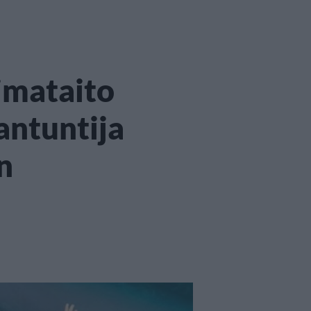
imataito
antuntija
n