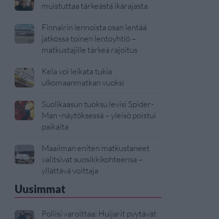
muistuttaa tärkeästä ikärajasta
Finnairin lennoista osan lentää
jatkossa toinen lentoyhtiö –
matkustajille tärkeä rajoitus
Kela voi leikata tukia
ulkomaanmatkan vuoksi
Suolikaasun tuoksu levisi Spider-
Man -näytöksessä – yleisö poistui
paikalta
Maailman eniten matkustaneet
valitsivat suosikkikohteensa –
yllättävä voittaja
Uusimmat
Poliisi varoittaa: Huijarit pyytävät