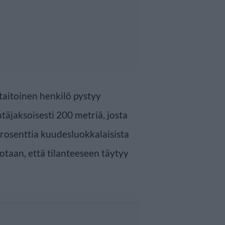
aitoinen henkilö pystyy
äjaksoisesti 200 metriä, josta
prosenttia kuudesluokkalaisista
sotaan, että tilanteeseen täytyy