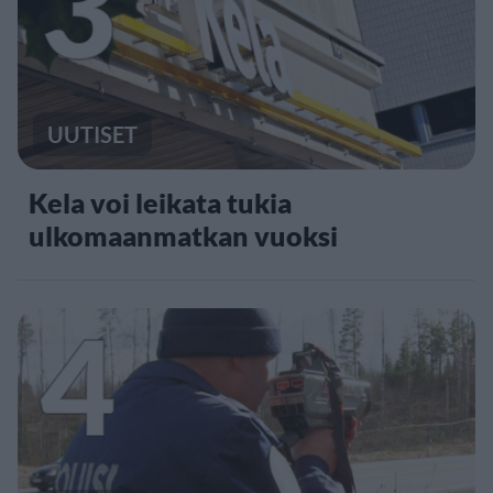
3
UUTISET
Kela voi leikata tukia
ulkomaanmatkan vuoksi
4