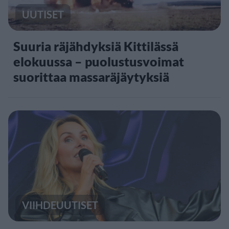
UUTISET
Suuria räjähdyksiä Kittilässä
elokuussa – puolustusvoimat
suorittaa massaräjäytyksiä
VIIHDEUUTISET