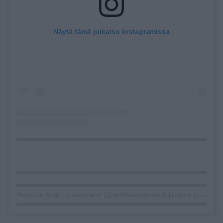
Näytä tämä julkaisu Instagramissa
Henkilön Antti Luusuaniemi (@anttiluusuaniemi) jakama julkaisu