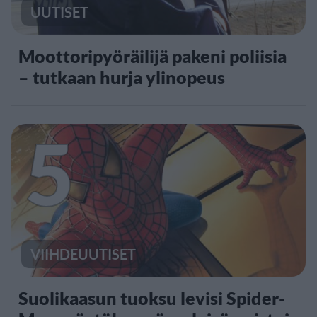
UUTISET
Moottoripyöräilijä pakeni poliisia
– tutkaan hurja ylinopeus
5
VIIHDEUUTISET
Suolikaasun tuoksu levisi Spider-