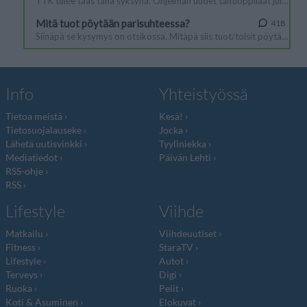
Info
Yhteistyössä
Tietoa meistä
Kesä!
Tietosuojalauseke
Jocka
Lähetä uutisvinkki
Tyyliniekka
Mediatiedot
Päivän Lehti
RSS-ohje
RSS
Lifestyle
Viihde
Matkailu
Viihdeuutiset
Fitness
StaraTV
Lifestyle
Autot
Terveys
Digi
Ruoka
Pelit
Koti & Asuminen
Elokuvat