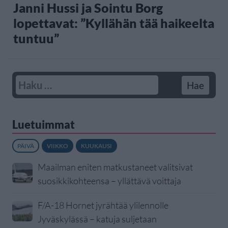
Janni Hussi ja Sointu Borg
lopettavat: ”Kyllähän tää haikeelta
tuntuu”
Luetuimmat
PÄIVÄ
VIIKKO
KUUKAUSI
Maailman eniten matkustaneet valitsivat
suosikkikohteensa – yllättävä voittaja
F/A-18 Hornet jyrähtää ylilennolle
Jyväskylässä – katuja suljetaan