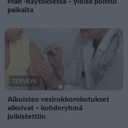
Man -näytöksessä – yleisö poistui
paikalta
TERVEYS
Aikuisten vesirokkorokotukset
alkoivat – kohderyhmä
julkistettiin