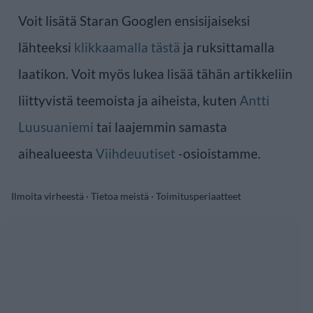
Voit lisätä Staran Googlen ensisijaiseksi
lähteeksi
klikkaamalla tästä
ja ruksittamalla
laatikon. Voit myös lukea lisää tähän artikkeliin
liittyvistä teemoista ja aiheista, kuten
Antti
Luusuaniemi
tai laajemmin samasta
aihealueesta
Viihdeuutiset
-osioistamme.
Ilmoita virheestä
·
Tietoa meistä
·
Toimitusperiaatteet