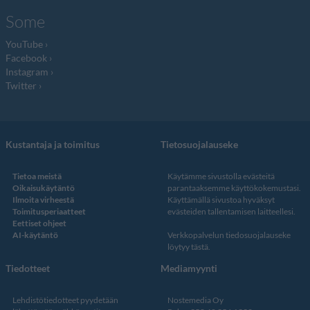
Some
YouTube
Facebook
Instagram
Twitter
Kustantaja ja toimitus
Tietosuojalauseke
Tietoa meistä
Käytämme sivustolla evästeitä
Oikaisukäytäntö
parantaaksemme käyttökokemustasi.
Ilmoita virheestä
Käyttämällä sivustoa hyväksyt
Toimitusperiaatteet
evästeiden tallentamisen laitteellesi.
Eettiset ohjeet
AI-käytäntö
Verkkopalvelun
tiedosuojalauseke
löytyy tästä
.
Tiedotteet
Mediamyynti
Lehdistötiedotteet pyydetään
Nostemedia Oy