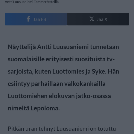
Antti Luusuaniemi Tammerfesteillä
Jaa FB
Jaa X
Näyttelijä Antti Luusuaniemi tunnetaan
suomalaisille erityisesti suosituista tv-
sarjoista, kuten Luottomies ja Syke. Hän
esiintyy parhaillaan valkokankailla
Luottomiehen elokuvan jatko-osassa
nimeltä Lepoloma.
Pitkän uran tehnyt Luusuaniemi on totuttu