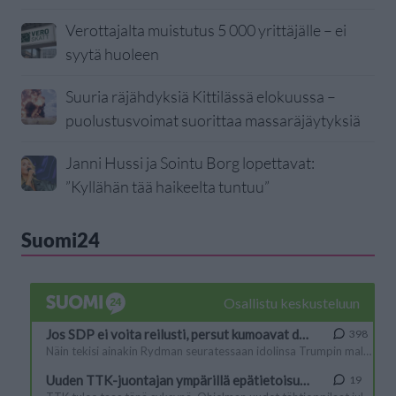
Verottajalta muistutus 5 000 yrittäjälle – ei
syytä huoleen
Suuria räjähdyksiä Kittilässä elokuussa –
puolustusvoimat suorittaa massaräjäytyksiä
Janni Hussi ja Sointu Borg lopettavat:
”Kyllähän tää haikeelta tuntuu”
Suomi24