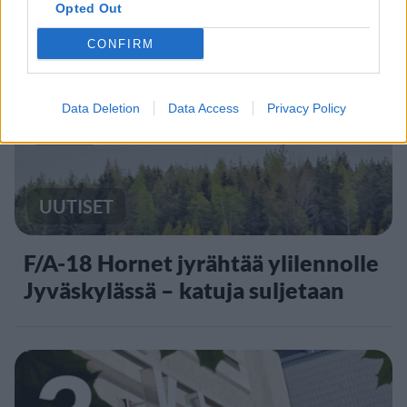
Opted Out
CONFIRM
2
Data Deletion
Data Access
Privacy Policy
UUTISET
F/A-18 Hornet jyrähtää ylilennolle
Jyväskylässä – katuja suljetaan