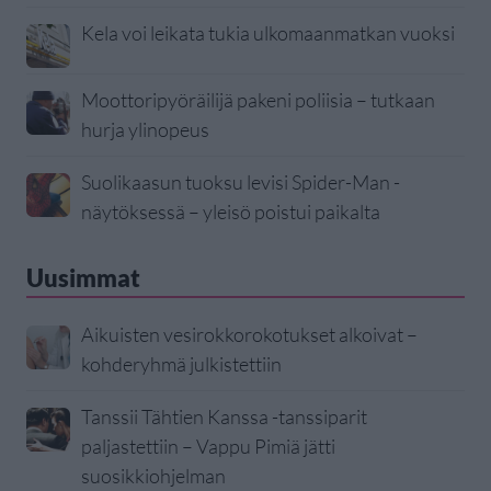
Kela voi leikata tukia ulkomaanmatkan vuoksi
Moottoripyöräilijä pakeni poliisia – tutkaan
hurja ylinopeus
Suolikaasun tuoksu levisi Spider-Man -
näytöksessä – yleisö poistui paikalta
Uusimmat
Aikuisten vesirokkorokotukset alkoivat –
kohderyhmä julkistettiin
Tanssii Tähtien Kanssa -tanssiparit
paljastettiin – Vappu Pimiä jätti
suosikkiohjelman