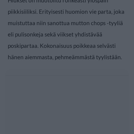
Hiukset on muotoiltu rohkeasti ylöspäin
piikkisiiliksi. Erityisesti huomion vie parta, joka
muistuttaa niin sanottua mutton chops -tyyliä
eli pulisonkeja sekä viikset yhdistävää
poskipartaa. Kokonaisuus poikkeaa selvästi
hänen aiemmasta, pehmeämmästä tyylistään.