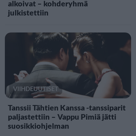
alkoivat – kohderyhmä
julkistettiin
VIIHDEUUTISET
Tanssii Tähtien Kanssa -tanssiparit
paljastettiin – Vappu Pimiä jätti
suosikkiohjelman