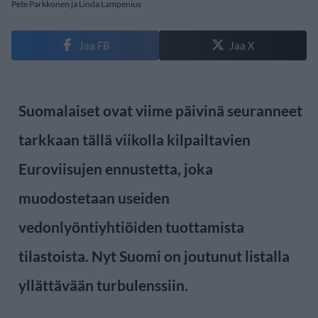
Pete Parkkonen ja Linda Lampenius
Jaa FB
Jaa X
Suomalaiset ovat viime päivinä seuranneet
tarkkaan tällä viikolla kilpailtavien
Euroviisujen ennustetta, joka
muodostetaan useiden
vedonlyöntiyhtiöiden tuottamista
tilastoista. Nyt Suomi on joutunut listalla
yllättävään turbulenssiin.