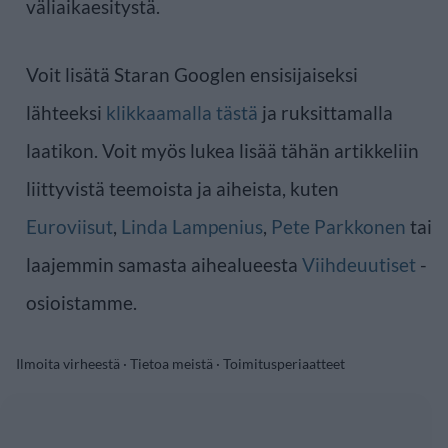
väliaikaesitystä.
Voit lisätä Staran Googlen ensisijaiseksi
lähteeksi
klikkaamalla tästä
ja ruksittamalla
laatikon. Voit myös lukea lisää tähän artikkeliin
liittyvistä teemoista ja aiheista, kuten
Euroviisut
,
Linda Lampenius
,
Pete Parkkonen
tai
laajemmin samasta aihealueesta
Viihdeuutiset
-
osioistamme.
Ilmoita virheestä
·
Tietoa meistä
·
Toimitusperiaatteet