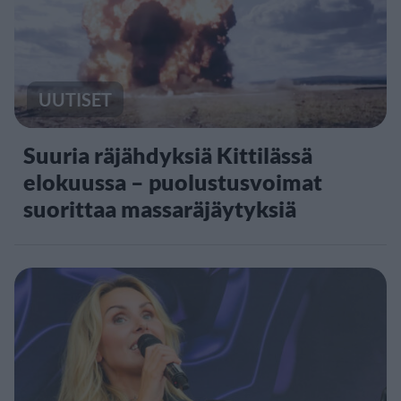
UUTISET
Suuria räjähdyksiä Kittilässä
elokuussa – puolustusvoimat
suorittaa massaräjäytyksiä