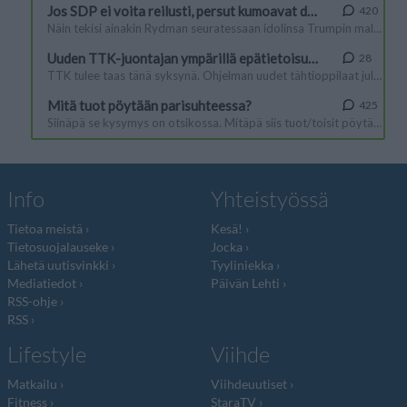
Info
Yhteistyössä
Tietoa meistä
Kesä!
Tietosuojalauseke
Jocka
Lähetä uutisvinkki
Tyyliniekka
Mediatiedot
Päivän Lehti
RSS-ohje
RSS
Lifestyle
Viihde
Matkailu
Viihdeuutiset
Fitness
StaraTV