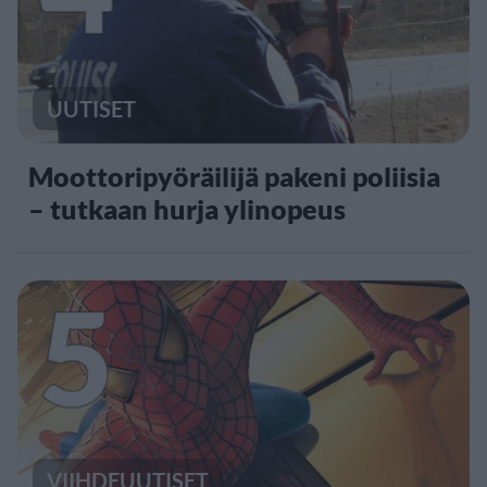
UUTISET
Moottoripyöräilijä pakeni poliisia
– tutkaan hurja ylinopeus
5
VIIHDEUUTISET