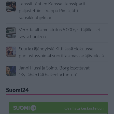
Tanssii Tähtien Kanssa -tanssiparit
paljastettiin – Vappu Pimiä jätti
suosikkiohjelman
Verottajalta muistutus 5 000 yrittäjälle – ei
syytä huoleen
Suuria räjähdyksiä Kittilässä elokuussa –
puolustusvoimat suorittaa massaräjäytyksiä
Janni Hussi ja Sointu Borg lopettavat:
”Kyllähän tää haikeelta tuntuu”
Suomi24