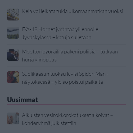
Kela voi leikata tukia ulkomaanmatkan vuoksi
F/A-18 Hornet jyrähtää ylilennolle
Jyväskylässä – katuja suljetaan
Moottoripyöräilijä pakeni poliisia – tutkaan
hurja ylinopeus
Suolikaasun tuoksu levisi Spider-Man -
näytöksessä – yleisö poistui paikalta
Uusimmat
Aikuisten vesirokkorokotukset alkoivat –
kohderyhmä julkistettiin