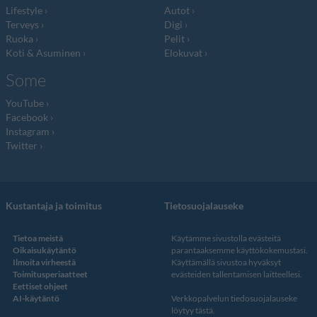
Lifestyle
Autot
Terveys
Digi
Ruoka
Pelit
Koti & Asuminen
Elokuvat
Some
YouTube
Facebook
Instagram
Twitter
Kustantaja ja toimitus
Tietosuojalauseke
Tietoa meistä
Käytämme sivustolla evästeitä
Oikaisukäytäntö
parantaaksemme käyttökokemustasi.
Ilmoita virheestä
Käyttämällä sivustoa hyväksyt
Toimitusperiaatteet
evästeiden tallentamisen laitteellesi.
Eettiset ohjeet
AI-käytäntö
Verkkopalvelun
tiedosuojalauseke
löytyy tästä
.