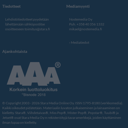
Tiedotteet
Mediamyynti
Lehdistötiedotteet pyydetään
Nostemedia Oy
lähettämään sähköpostitse
Puh. +358 40 356 1332
osoitteeseen
toimitus@stara.fi
mikael@nostemedia.fi
Mediatiedot
Ajankohtaista
© Copyright 2003 - 2026 Stara Media Online Oy. ISSN 1795-8180 (verkkomedia).
Kaikki oikeudet pidätetään. Materiaalin luvaton julkaiseminen ja lainaaminen on
kielletty. Stara®, Viihdetaivas®, Miss Pop®, Mister Pop®, Popstar®, Tuubi® ja
Jetset® ovat Stara Media Oy:n rekisteröityjä tavaramerkkejä, joiden käyttäminen
ilman lupaa on kielletty.