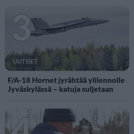
3
UUTISET
F/A-18 Hornet jyrähtää ylilennolle
Jyväskylässä – katuja suljetaan
4