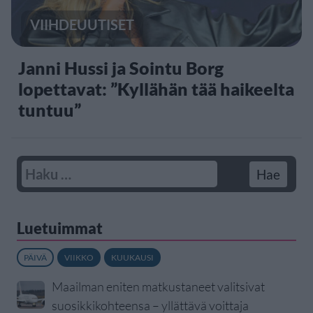
VIIHDEUUTISET
Janni Hussi ja Sointu Borg
lopettavat: ”Kyllähän tää haikeelta
tuntuu”
Luetuimmat
PÄIVÄ
VIIKKO
KUUKAUSI
Maailman eniten matkustaneet valitsivat
suosikkikohteensa – yllättävä voittaja