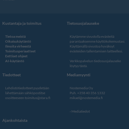
Kustantaja ja toimitus
Tietosuojalauseke
Tietoa meistä
Käytämme sivustolla evästeitä
Oikaisukäytäntö
parantaaksemme käyttökokemustasi.
Ilmoita virheestä
Käyttämällä sivustoa hyväksyt
Toimitusperiaatteet
evästeiden tallentamisen laitteellesi.
Eettiset ohjeet
AI-käytäntö
Verkkopalvelun
tiedosuojalauseke
löytyy tästä
.
Tiedotteet
Mediamyynti
Lehdistötiedotteet pyydetään
Nostemedia Oy
lähettämään sähköpostitse
Puh. +358 40 356 1332
osoitteeseen
toimitus@stara.fi
mikael@nostemedia.fi
Mediatiedot
Ajankohtaista