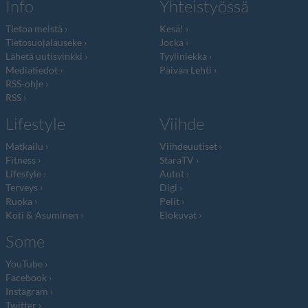
Info
Yhteistyössä
Tietoa meistä
Kesä!
Tietosuojalauseke
Jocka
Lähetä uutisvinkki
Tyyliniekka
Mediatiedot
Päivän Lehti
RSS-ohje
RSS
Lifestyle
Viihde
Matkailu
Viihdeuutiset
Fitness
StaraTV
Lifestyle
Autot
Terveys
Digi
Ruoka
Pelit
Koti & Asuminen
Elokuvat
Some
YouTube
Facebook
Instagram
Twitter