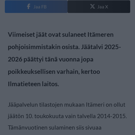
Jaa FB
Jaa X
Viimeiset jäät ovat sulaneet Itämeren
pohjoisimmistakin osista. Jäätalvi 2025-
2026 päättyi tänä vuonna jopa
poikkeuksellisen varhain, kertoo
Ilmatieteen laitos.
Jääpalvelun tilastojen mukaan Itämeri on ollut
jäätön 10. toukokuuta vain talvella 2014-2015.
Tämänvuotinen sulaminen siis sivuaa