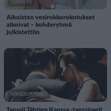
TERVEYS
Aikuisten vesirokkorokotukset
alkoivat – kohderyhmä
julkistettiin
VIIHDEUUTISET
Tanssii Tähtien Kanssa -tanssiparit