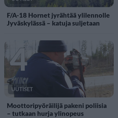
F/A-18 Hornet jyrähtää ylilennolle
Jyväskylässä – katuja suljetaan
4
UUTISET
Moottoripyöräilijä pakeni poliisia
– tutkaan hurja ylinopeus