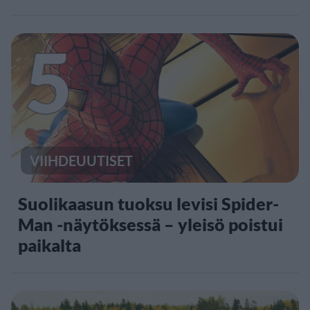
5
VIIHDEUUTISET
Suolikaasun tuoksu levisi Spider-
Man -näytöksessä – yleisö poistui
paikalta