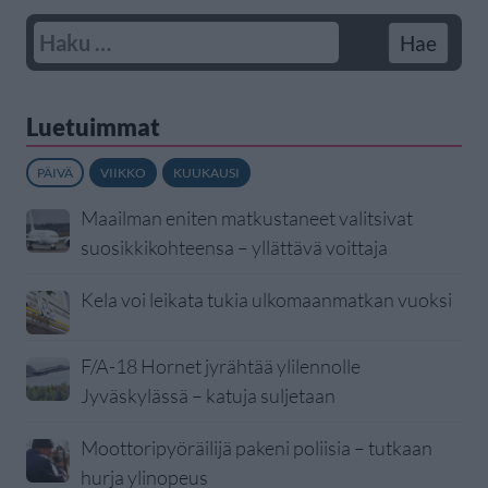
Luetuimmat
PÄIVÄ
VIIKKO
KUUKAUSI
Maailman eniten matkustaneet valitsivat
suosikkikohteensa – yllättävä voittaja
Kela voi leikata tukia ulkomaanmatkan vuoksi
F/A-18 Hornet jyrähtää ylilennolle
Jyväskylässä – katuja suljetaan
Moottoripyöräilijä pakeni poliisia – tutkaan
hurja ylinopeus