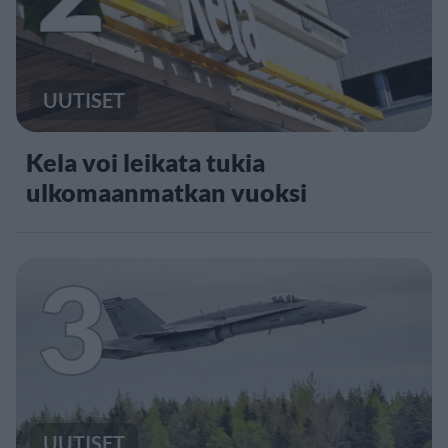
UUTISET
Kela voi leikata tukia
ulkomaanmatkan vuoksi
3
UUTISET