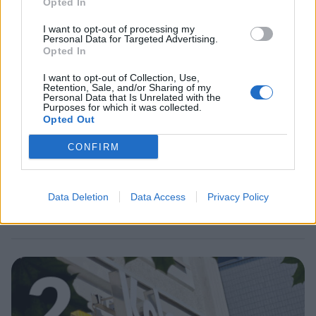
1
Opted In
I want to opt-out of processing my
Personal Data for Targeted Advertising.
Opted In
I want to opt-out of Collection, Use,
Retention, Sale, and/or Sharing of my
Personal Data that Is Unrelated with the
Purposes for which it was collected.
Opted Out
MATKAILU
CONFIRM
Maailman eniten matkustaneet
valitsivat suosikkikohteensa –
Data Deletion
Data Access
Privacy Policy
yllättävä voittaja
2