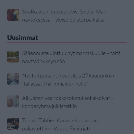
Suolikaasun tuoksu levisi Spider-Man -
näytöksessä – yleisö poistui paikalta
Uusimmat
Sääennuste ulottuu nyt marraskuulle – tältä
näyttää syksyn sää
Nyt tuli punainen varoitus 27 kaupunkiin
Italiassa: ”Äärimmäinen helle”
Aikuisten vesirokkorokotukset alkoivat –
kohderyhmä julkistettiin
Tanssii Tähtien Kanssa -tanssiparit
paljastettiin – Vappu Pimiä jätti