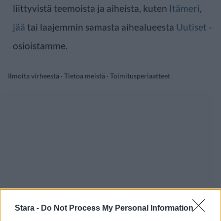
liittyvistä teemoista ja aiheista, kuten
Itämeri
,
jää
tai laajemmin samasta aihealueesta
Uutiset
-
osioistamme.
Ilmoita virheestä
·
Tietoa meistä
·
Toimitusperiaatteet
Stara -
Do Not Process My Personal Information